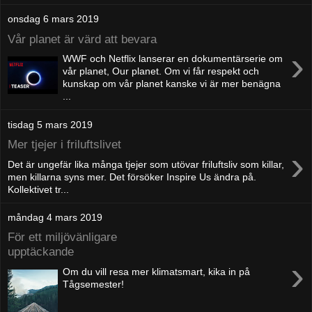
onsdag 6 mars 2019
Vår planet är värd att bevara
›
WWF och Netflix lanserar en dokumentärserie om
vår planet, Our planet. Om vi får respekt och
kunskap om vår planet kanske vi är mer benägna
...
tisdag 5 mars 2019
Mer tjejer i friluftslivet
›
Det är ungefär lika många tjejer som utövar friluftsliv som killar,
men killarna syns mer. Det försöker Inspire Us ändra på.
Kollektivet tr...
måndag 4 mars 2019
För ett miljövänligare
upptäckande
›
Om du vill resa mer klimatsmart, kika in på
Tågsemester!