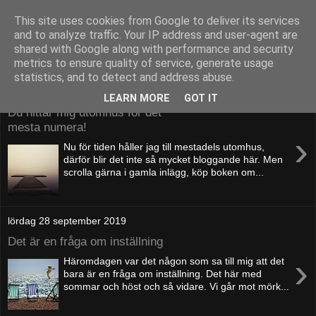
This site uses cookies from Google to deliver its services
52adventures
and to analyze traffic. Your IP address and user-agent are
shared with Google along with performance and security
metrics to ensure quality of service, generate usage
statistics, and to detect and address abuse.
söndag 15 november 2020
LEARN MORE
GOT IT
Du hittar mig utomhus för det
mesta numera!
›
Nu för tiden håller jag till mestadels utomhus,
därför blir det inte så mycket bloggande här. Men
scrolla gärna i gamla inlägg, köp boken om...
lördag 28 september 2019
Det är en fråga om inställning
›
Häromdagen var det någon som sa till mig att det
bara är en fråga om inställning. Det här med
sommar och höst och så vidare. Vi går mot mörk...