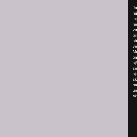
Ja
mi
ja
he
va
bi
så
ve
Me
om
sj
se
sj
sk
me
un
Va