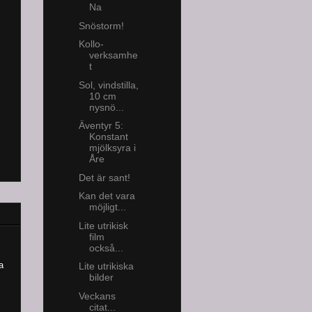
Na
Snöstorm!
Kollo-
verksamhe
t
Sol, vindstilla,
10 cm
nysnö...
Äventyr 5:
Konstant
mjölksyra i
Åre
Det är sant!
Kan det vara
möjligt...
Lite utrikisk
film
också...
a
Lite utrikiska
bilder
Veckans
citat...