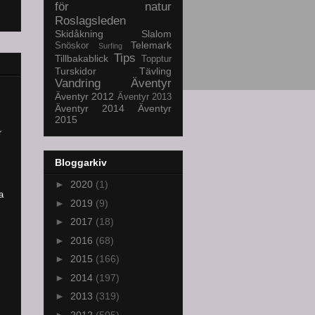
för natur
Roslagsleden
Skidåkning
Slalom
Telemark
Snöskor
Surfing
Tips
Tillbakablick
Topptur
Turskidor
Tävling
Vandring
Äventyr
Äventyr 2012
Äventyr 2013
Äventyr 2014
Äventyr
2015
r
Bloggarkiv
►
2020
(1)
a
►
2019
(9)
►
2017
(18)
►
2016
(68)
►
2015
(166)
►
2014
(197)
►
2013
(319)
►
2012
(505)