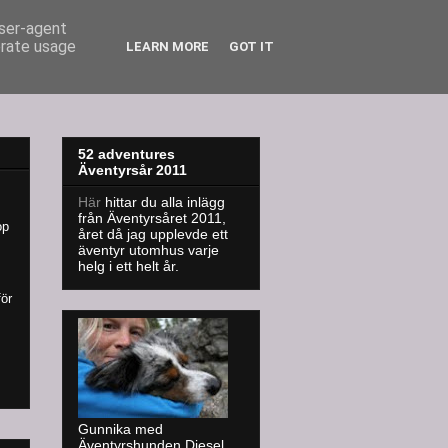
user-agent
erate usage
LEARN MORE
GOT IT
52 adventures
Äventyrsår 2011
Här
hittar du alla inlägg
från Äventyrsåret 2011,
op
året då jag upplevde ett
äventyr utomhus varje
helg i ett helt år.
för
Gunnika med
Äventyrshunden Diesel