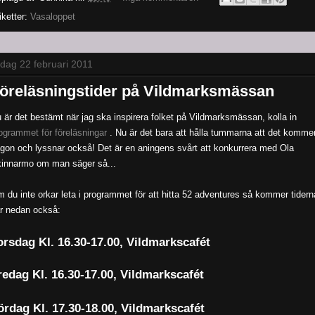
iketter:
Vasaloppet
sdag 22 februari 2011
öreläsningstider på Vildmarksmässan
 är det bestämt när jag ska inspirera folket på Vildmarksmässan, kolla in
ogrammet för föreläsningar
. Nu är det bara att hålla tummarna att det komme
gon och lyssnar också! Det är en aningens svårt att konkurrera med Ola
innarmo om man säger så...
 du inte orkar leta i programmet för att hitta 52 adventures så kommer tidern
r nedan också:
orsdag Kl. 16.30-17.00, Vildmarkscafét
redag Kl. 16.30-17.00, Vildmarkscafét
ördag Kl. 17.30-18.00, Vildmarkscafét