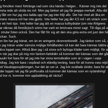
g försöker mest förtränga vad som ska hända i helgen... Känner mig inte det
nsta redo att skida nio mil. Men jag tänker att jag får preppa mentalt. Alla råd
g fått om hur jag ska ladda upp har jag inte följt alls. Det här med att åka en
rrans massa mil har inte gjorts. Inte heller har jag åkt 4,5 mil i ett sträck som
r ett hett tips. Inte heller har jag ätit en massa kolhydrater (om inte Ahlgrens
lar räknas då förstås)och sömn har varit en bristvara minst sagt. Till råga på al
 strular foten också. Den har fått för sig att den ska göra extra ont just den hä
ckan. Suck.
n lite har jag tränat, om än en aningens okonventionellt. Jag tänker som så, 
 jag tränar under sämsta möjliga förhållanden så kan det bara kännas bättre 
älva loppet sen. Alltså åker jag i så stora och bylsiga kläder som möjligt, för a
n när jag drar på mig min fantom-fartdräkt så kommer det kännas som det gå
uuukt fort bara för att jag inte har stora termobrallor som är i vägen i varje
idtag. Jag kör bara i ospårad och eländig terräng, bara för att kunna vara nöjd
d Vasaloppsspårningen, hur det än ser ut. Jag kör ovallade skidor, bara för at
der loppet när jag får proffsvalla så kommer det kännas som en nytändning!
d tror ni, kommer min uppladdning att räcka?