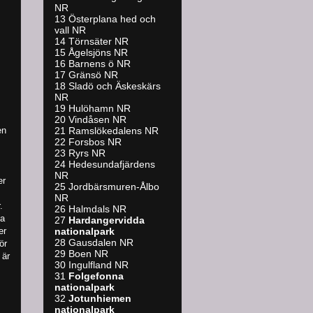
NR
13 Österplana hed och
vall NR
14 Törnsäter NR
15 Ågelsjöns NR
16 Barnens ö NR
17 Gränsö NR
18 Sladö och Äskeskärs
NR
19 Hulöhamn NR
20 Vindåsen NR
en
21 Ramslökedalens NR
22 Forsbos NR
23 Ryrs NR
24 Hedesundafjärdens
NR
er
25 Jordbärsmuren-Ålbo
NR
.
26 Halmdals NR
ka
27
Hardangervidda
er
nationalpark
28 Gausdalen NR
ör
29 Boen NR
 är
30 Ingulfland NR
31
Folgefonna
nationalpark
32
Jotunhiemen
nationalpark