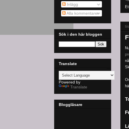
Inlägg
Et
Alla kommentarer
ti
Sök i den här bloggen
F
Nu
pr
nå
Translate
Sk
Om
Powered by
hä
Translate
T
Bloggläsare
F
L