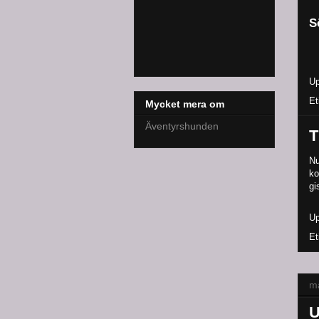
S
Up
Et
Mycket mera om
Äventyrshunden
T
Nu
ko
gi
Up
Et
må
U