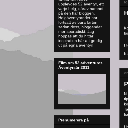
to
upplevdes 52 äventyr, ett
varje helg, därav namnet
H
på den här bloggen.
Helgäventyrandet har
fortsatt av bara farten
..
sedan dess, bloggandet
Ko
mer sporadiskt. J
ag
bo
hoppas att du hittar
inspiration här att ge dig
ut på egna äventyr!
Up
Et
Film om 52 adventures
Äventyrsår 2011
on
P
Nu
ti
ko
Ta
ha
Prenumerera på
Up