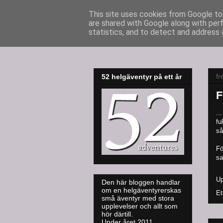
This site uses cookies from Google to 
are shared with Google along with per
52adventures
statistics, and to detect and address 
fr
52 helgäventyr på ett år
F
..
fu
så
Fö
sa
Up
Den här bloggen handlar
om en helgäventyrerskas
Et
små äventyr med stora
upplevelser och allt som
hör därtill.
Under året 2011