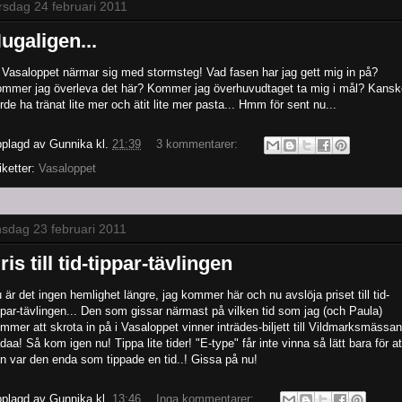
rsdag 24 februari 2011
ugaligen...
. Vasaloppet närmar sig med stormsteg! Vad fasen har jag gett mig in på?
mmer jag överleva det här? Kommer jag överhuvudtaget ta mig i mål? Kansk
rde ha tränat lite mer och ätit lite mer pasta... Hmm för sent nu...
plagd av
Gunnika
kl.
21:39
3 kommentarer:
iketter:
Vasaloppet
sdag 23 februari 2011
ris till tid-tippar-tävlingen
 är det ingen hemlighet längre, jag kommer här och nu avslöja priset till tid-
ppar-tävlingen... Den som gissar närmast på vilken tid som jag (och Paula)
mmer att skrota in på i Vasaloppet vinner inträdes-biljett till Vildmarksmässan
daa! Så kom igen nu! Tippa lite tider! "E-type" får inte vinna så lätt bara för at
n var den enda som tippade en tid..! Gissa på nu!
plagd av
Gunnika
kl.
13:46
Inga kommentarer: