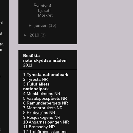
Äventyr 4:
Ljuset i
Mörkret
at
►
januari
(16)
t.
►
2010
(3)
er.
ur
Besökta
naturskyddsområden
2011
1
Tyresta nationalpark
m
2 Tyresta NR
3
Fulufjällets
nationalpark
4 Munkholmens NR
5 Vasaloppsspårets NR
6 Ramunderbergets NR
7 Marmorbrukets NR
8 Ekebysjöns NR
9 Rösjöskogens NR
10 Angarnssjöängen NR
11 Bromseby NR
t
12 Trehörningsskogens