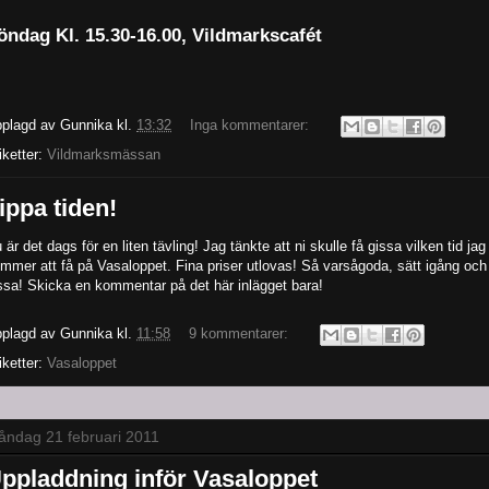
öndag
Kl. 15.30-16.00, Vildmarkscafét
plagd av
Gunnika
kl.
13:32
Inga kommentarer:
iketter:
Vildmarksmässan
ippa tiden!
 är det dags för en liten tävling! Jag tänkte att ni skulle få gissa vilken tid jag
mmer att få på Vasaloppet. Fina priser utlovas! Så varsågoda, sätt igång och
ssa! Skicka en kommentar på det här inlägget bara!
plagd av
Gunnika
kl.
11:58
9 kommentarer:
iketter:
Vasaloppet
ndag 21 februari 2011
ppladdning inför Vasaloppet