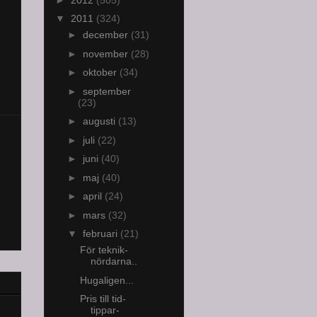
▼
2011
(324)
►
december
(31)
►
november
(28)
►
oktober
(34)
►
september
(23)
►
augusti
(13)
►
juli
(22)
►
juni
(40)
►
maj
(40)
►
april
(24)
►
mars
(32)
▼
februari
(21)
För teknik-
nördarna..
Hugaligen...
Pris till tid-
tippar-