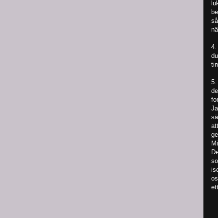
lu
be
så
nä
4.
du
ti
5.
de
fo
Ja
sä
at
ge
Mi
De
so
is
os
et