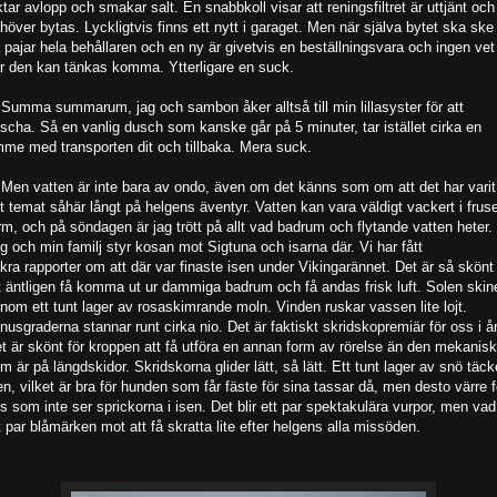
ktar avlopp och smakar salt. En snabbkoll visar att reningsfiltret är uttjänt och
höver bytas. Lyckligtvis finns ett nytt i garaget. Men när själva bytet ska ske
 pajar hela behållaren och en ny är givetvis en beställningsvara och ingen vet
r den kan tänkas komma. Ytterligare en suck.
 Summa summarum, jag och sambon åker alltså till min lillasyster för att
scha. Så en vanlig dusch som kanske går på 5 minuter, tar istället cirka en
mme med transporten dit och tillbaka. Mera suck.
 Men vatten är inte bara av ondo, även om det känns som om att det har varit
t temat såhär långt på helgens äventyr. Vatten kan vara väldigt vackert i frus
rm, och på söndagen är jag trött på allt vad badrum och flytande vatten heter.
g och min familj styr kosan mot Sigtuna och isarna där. Vi har fått
kra rapporter om att där var finaste isen under Vikingarännet. Det är så skönt
t äntligen få komma ut ur dammiga badrum och få andas frisk luft. Solen skin
nom ett tunt lager av rosaskimrande moln. Vinden ruskar vassen lite lojt.
nusgraderna stannar runt cirka nio. Det är faktiskt skridskopremiär för oss i år
t är skönt för kroppen att få utföra en annan form av rörelse än den mekanis
m är på längdskidor. Skridskorna glider lätt, så lätt. Ett tunt lager av snö täck
en, vilket är bra för hunden som får fäste för sina tassar då, men desto värre f
s som inte ser sprickorna i isen. Det blir ett par spektakulära vurpor, men vad
t par blåmärken mot att få skratta lite efter helgens alla missöden.