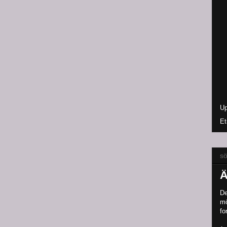
Up
Et
sö
Ä
De
mö
fo