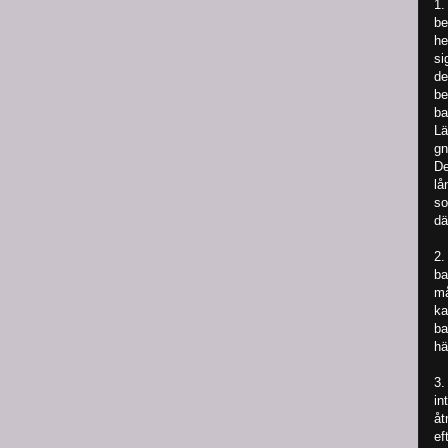
1.
be
he
si
de
be
ba
Lä
gn
De
lå
so
dä
2.
ba
må
ka
ba
hä
3.
in
åt
ef