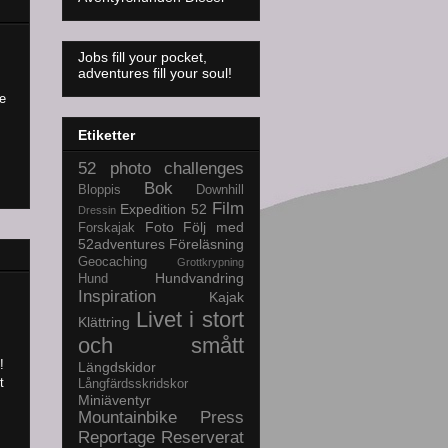
Jobs fill your pocket,
adventures fill your soul!
e
Etiketter
52 photo challenges
Bok
Bloppis
Downhill
Film
Expedition 52
Dressin
Foto
Följ med
Forskajak
52adventures
Föreläsning
Geocaching
Grottkrypning
Hundvandring
Hund
Inspiration
Kajak
Livet i stort
Klättring
och smått
!
Längdskidor
t
Långfärdsskridskor
Miniäventyr
Mountainbike
Press
Reportage
Reserverat