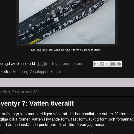
Nja, jag ljög, lite valla har jag i form av bark faktiskt...
plagd av
Gunnika
kl.
18:05
Inga kommentarer:
iketter:
Februari
,
Vasaloppet
,
Vinter
ndag 20 februari 2011
ventyr 7: Vatten överallt
tta äventyr kan man verkligen säga att det har handlat om vatten. Vatten i all
jliga olika former. Vatten i flytande form, fast form, fuktig form och förbannad
rm. Läs nedanstående punktform för att förstå vad jag menar.