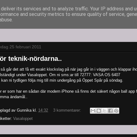
deliver its services and to analyze traffic. Your IP address and 
formance and security metrics to ensure quality of service, gen
abuse.
edag 25 februari 2011
ör teknik-nördarna..
. så går det att få ett exakt klockslag på när jag går in i väggen och klappar ih
llständigt under Vasaloppet. Om ni sms:ar till 72777: VASA OS 6407
 kan ni tydligen följa mig till min undergång på Öppet Spår på söndag.
r er som har en sådan där modern iPhone så finns det säkert någon ball app 
mma ändamål..
plagd av
Gunnika
kl.
14:32
3 kommentarer:
iketter:
Vasaloppet