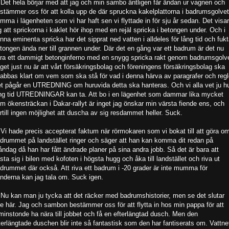
 Det hela börjar med att jag och min sambo äntligen får ändan ur vagnen och
stämmer oss för att kolla upp de där spruckna kakelplattorna i badrumsgolvet
mma i lägenheten som vi har haft sen vi flyttade in för sju år sedan. Det visar
g att sprickorna i kaklet hör ihop med en rejäl spricka i betongen under. Och i
nna eminenta spricka har det sipprat ned vatten i alldeles för lång tid och fukt
tongen ända ner till grannen under. Där det en gång var ett badrum är det nu
ra ett dammigt betonginferno med en snygg spricka rakt genom badrumsgolve
get just nu är att vårt försäkringsbolag och föreningens försäkringsbolag ska
abbas klart om vem som ska stå för vad i denna härva av paragrafer och regl
t pågår en UTREDNING om huruvida detta ska hanteras. Och vi alla vet ju h
ng tid UTREDNINGAR kan ta. Att bo i en lägenhet som dammar lika mycket
m ökensträckan i Dakar-rallyt är inget jag önskar min värsta fiende ens, och
rtill ingen möjlighet att duscha av sig resdammet heller. Suck.
 Vi hade precis accepterat faktum när rörmokaren som vi bokat till att göra o
drummet på landstället ringer och säger att han kan komma dit redan på
ndag då han har fått ändrade planer på sina andra jobb. Så det är bara att
sta sig i bilen med kofoten i högsta hugg och åka till landstället och riva ut
drummet där också. Att riva ett badrum i -20 grader är inte mumma för
nderna kan jag tala om. Suck igen.
 Nu kan man ju tycka att det räcker med badrumshistorier, men se det slutar
te här. Jag och sambon bestämmer oss för att flytta in hos min pappa för att
minstonde ha nära till jobbet och få en efterlängtad dusch. Men den
terlängtade duschen blir inte så fantastisk som den har fantiserats om. Vattne