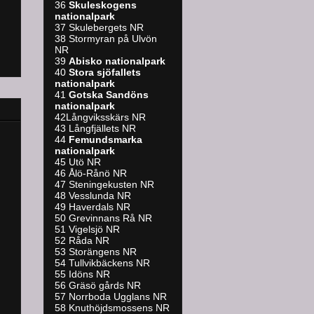
36
Skuleskogens
nationalpark
37 Skulebergets NR
38 Stormyran på Ulvön
NR
39
A
bisko nationalpark
40
Stora sjöfallets
nationalpark
41
Gotska Sandöns
nationalpark
42Långviksskärs NR
43 Långfjällets NR
44
Femundsmarka
nationalpark
45 Utö NR
46 Ålö-Rånö NR
47 Steningekusten NR
48 Vesslunda NR
49 Haverdals NR
50 Grevinnans Rå NR
51 Vigelsjö NR
52 Råda NR
53 Storängens NR
54 Tullvikbäckens NR
55 Idöns NR
56 Gräsö gårds NR
57 Norrboda Ugglans NR
58 Knuthöjdsmossens NR