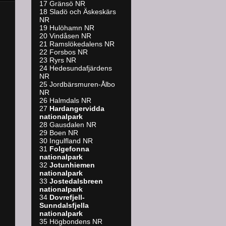
17 Gränsö NR
18 Sladö och Äskeskärs
NR
19 Hulöhamn NR
20 Vindåsen NR
21 Ramslökedalens NR
22 Forsbos NR
23 Ryrs NR
24 Hedesundafjärdens
NR
25 Jordbärsmuren-Ålbo
NR
26 Halmdals NR
27
Hardangervidda
nationalpark
28 Gausdalen NR
29 Boen NR
30 Ingulfland NR
31
Folgefonna
nationalpark
32
Jotunhiemen
nationalpark
33
Jostedalsbreen
nationalpark
34
Dovrefjell-
Sunndalsfjella
nationalpark
35 Högbondens NR