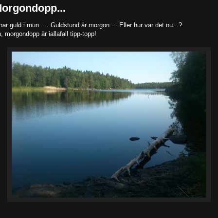
orgondopp...
.har guld i mun..... Guldstund är morgon.... Eller hur var det nu...?
, morgondopp är iallafall tipp-topp!