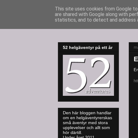
This site uses cookies from Google to 
are shared with Google along with per
52adventures
statistics, and to detect and address 
må
52 helgäventyr på ett år
E
En
ht
Den här bloggen handlar
om en helgäventyrerskas
små äventyr med stora
upplevelser och allt som
hör därtill.
Under året 2011