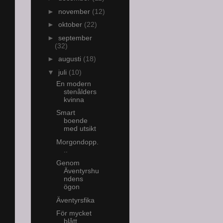
►
november
(12)
►
oktober
(22)
►
september
(32)
►
augusti
(18)
▼
juli
(10)
En modern
stenålders
kvinna
Smart
boende
med utsikt
Morgondopp.
..
Genom
Äventyrshu
ndens
ögon
Äventyrsfika
För mycket
blått