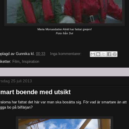
Maria Monasdatter Almli har fattat grejen!
Foto från Svt
plagd av
Gunnika
kl.
00:33
Inga kommentarer:
iketter:
Film
,
Inspiration
rsdag 25 juli 2013
mart boende med utsikt
alorna har fattat det här var man ska bosätta sig. För vad är smartare än att
gga bo på bilfärjan?