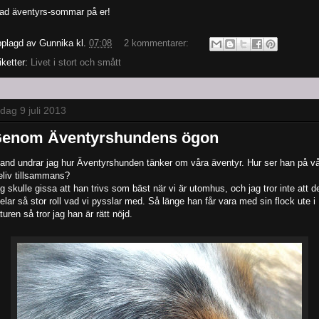
ad äventyrs-sommar på er!
plagd av
Gunnika
kl.
07:08
2 kommentarer:
iketter:
Livet i stort och smått
sdag 9 juli 2013
enom Äventyrshundens ögon
land undrar jag hur Äventyrshunden tänker om våra äventyr. Hur ser han på vå
eliv tillsammans?
g skulle gissa att han trivs som bäst när vi är utomhus, och jag tror inte att d
elar så stor roll vad vi pysslar med. Så länge han får vara med sin flock ute i
turen så tror jag han är rätt nöjd.