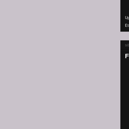
Up
Et
sö
F