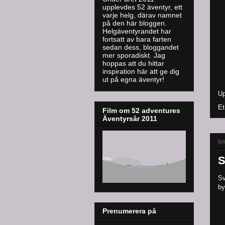
upplevdes 52 äventyr, ett
varje helg, därav namnet
på den här bloggen.
Helgäventyrandet har
fortsatt av bara farten
sedan dess, bloggandet
mer sporadiskt. J
ag
hoppas att du hittar
inspiration här att ge dig
ut på egna äventyr!
Up
Et
Film om 52 adventures
Äventyrsår 2011
to
S
Sv
by
Prenumerera på