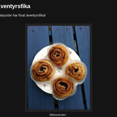
ventyrsfika
llasyster har fixat äventyrsfika!
Blåbärsbullar!