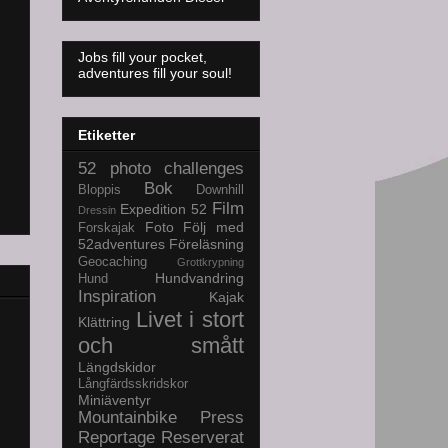
Jobs fill your pocket,
adventures fill your soul!
Etiketter
52 photo challenges
Bok
Bloppis
Downhill
Film
Expedition 52
Dressin
Foto
Följ med
Forskajak
52adventures
Föreläsning
Geocaching
Grottkrypning
Hundvandring
Hund
Inspiration
Kajak
Livet i stort
Klättring
och smått
Längdskidor
Långfärdsskridskor
Miniäventyr
Mountainbike
Press
Reportage
Reserverat