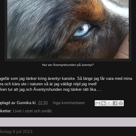
Hur ser Äventyrshunden på äventyr?
gefär som jag tänker kring äventyr kanske. Så länge jag får vara med mina
ra och kära ute i naturen så är jag väldigt nöjd jag med!
lken tur att jag och Äventyrshunden nog tänker rätt lika.....
plagd av
Gunnika
kl.
22:50
Inga kommentarer:
iketter:
Livet i stort och smått
ndag 8 juli 2013