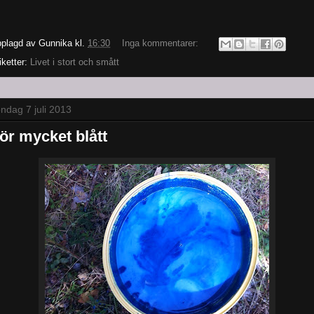
plagd av
Gunnika
kl.
16:30
Inga kommentarer:
iketter:
Livet i stort och smått
ndag 7 juli 2013
ör mycket blått