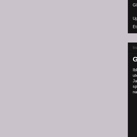
Gl
Up
Et
ti
G
Ib
ut
Ja
sp
na