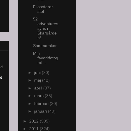
Filosoferar-
stol
52
adventures
syns i
Skärgårde
n!
Sommarskor
Min
favoritfotog
raf...
rt
►
juni
(30)
et
►
maj
(42)
►
april
(37)
►
mars
(35)
►
februari
(30)
►
januari
(40)
►
2012
(505)
►
2011
(324)