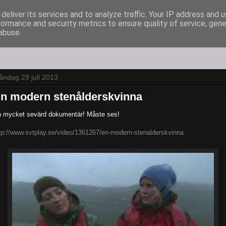
deliver its services and to analyze traffic. Your IP address and 
formance and security metrics to ensure quality of service, gen
abuse.
ndag 29 juli 2013
n modern stenålderskvinna
 mycket sevärd dokumentär! Måste ses!
tp://www.svtplay.se/video/1361267/en-modern-stenalderskvinna