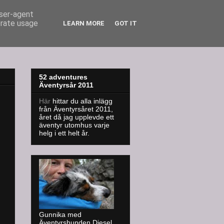
user-agent
erate usage
LEARN MORE
GOT IT
52 adventures
Äventyrsår 2011
Här
hittar du alla inlägg
från Äventyrsåret 2011,
året då jag upplevde ett
äventyr utomhus varje
helg i ett helt år.
Gunnika med
Äventyrshunden Diesel