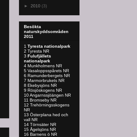
►
2010
(3)
Besökta
naturskyddsområden
2011
1
Tyresta nationalpark
2 Tyresta NR
3
Fulufjällets
nationalpark
4 Munkholmens NR
5 Vasaloppsspårets NR
6 Ramunderbergets NR
7 Marmorbrukets NR
8 Ekebysjöns NR
9 Rösjöskogens NR
10 Angarnssjöängen NR
11 Bromseby NR
12 Trehörningsskogens
NR
13 Österplana hed och
vall NR
14 Törnsäter NR
15 Ågelsjöns NR
16 Barnens ö NR