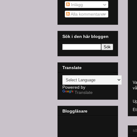
Inlägg
Alla kommentarer
Sök i den här bloggen
Translate
Va
Powered by
vå
Translate
Up
Et
Bloggläsare
sö