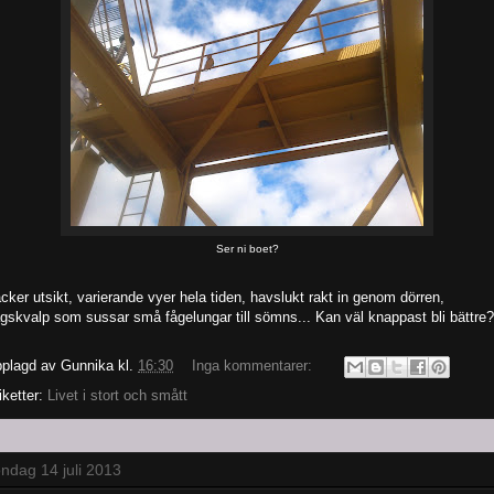
Ser ni boet?
cker utsikt, varierande vyer hela tiden, havslukt rakt in genom dörren,
gskvalp som sussar små fågelungar till sömns... Kan väl knappast bli bättre?
plagd av
Gunnika
kl.
16:30
Inga kommentarer:
iketter:
Livet i stort och smått
ndag 14 juli 2013