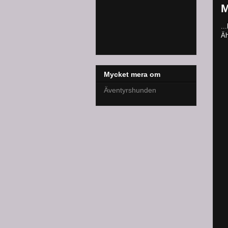
M
..
Äh
Mycket mera om
Äventyrshunden