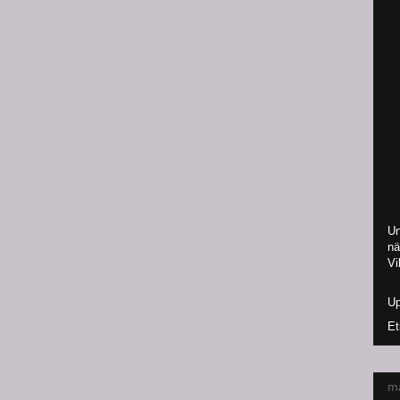
Un
nä
Vi
Up
Et
må