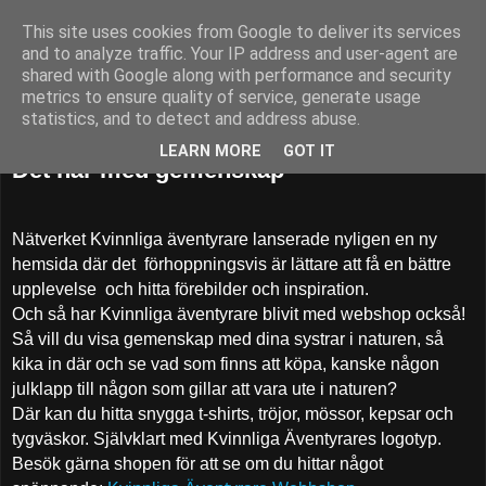
This site uses cookies from Google to deliver its services
52adventures
and to analyze traffic. Your IP address and user-agent are
shared with Google along with performance and security
metrics to ensure quality of service, generate usage
statistics, and to detect and address abuse.
tisdag 26 september 2017
LEARN MORE
GOT IT
Det här med gemenskap
Nätverket Kvinnliga äventyrare lanserade nyligen en ny
hemsida där det förhoppningsvis är lättare att få en bättre
upplevelse och hitta förebilder och inspiration.
Och så har Kvinnliga äventyrare blivit med webshop också!
Så vill du visa gemenskap med dina systrar i naturen, så
kika in där och se vad som finns att köpa, kanske någon
julklapp till någon som gillar att vara ute i naturen?
Där kan du hitta snygga t-shirts, tröjor, mössor, kepsar och
tygväskor. Självklart med Kvinnliga Äventyrares logotyp.
Besök gärna shopen för att se om du hittar något