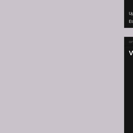
Up
Et
o
V