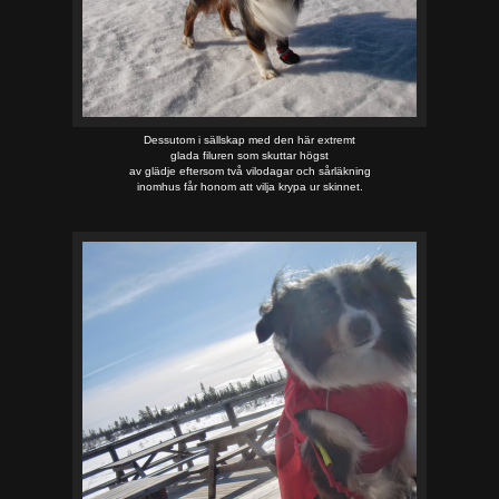
Dessutom i sällskap med den här extremt
glada filuren som skuttar högst
av glädje eftersom två vilodagar och sårläkning
inomhus får honom att vilja krypa ur skinnet.