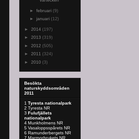
vårtecken
►
februari
(9)
►
januari
(12)
►
2014
(197)
►
2013
(319)
►
2012
(505)
►
2011
(324)
►
2010
(3)
Besökta
naturskyddsområden
2011
1
Tyresta nationalpark
2 Tyresta NR
3
Fulufjällets
nationalpark
4 Munkholmens NR
5 Vasaloppsspårets NR
6 Ramunderbergets NR
7 Marmorbrukets NR