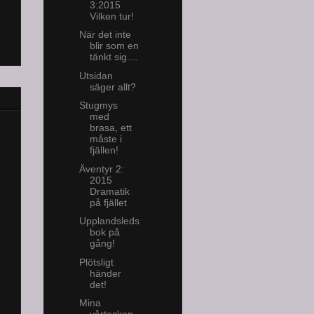
3:2015
Vilken tur!
När det inte
blir som en
tänkt sig....
Utsidan
säger allt?
Stugmys
med
brasa, ett
måste i
fjällen!
Äventyr 2:
2015
Dramatik
på fjället
Upplandsleds
bok på
gång!
Plötsligt
händer
det!
Mina