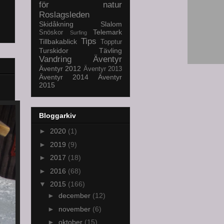
för natur
Roslagsleden
Skidåkning
Slalom
Telemark
Snöskor
Surfing
Tips
Tillbakablick
Topptur
Turskidor
Tävling
Vandring
Äventyr
Äventyr 2012
Äventyr 2013
Äventyr 2014
Äventyr
2015
Bloggarkiv
►
2020
(1)
►
2019
(9)
►
2017
(18)
►
2016
(68)
▼
2015
(166)
►
december
(12)
►
november
(6)
►
oktober
(15)