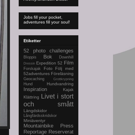
Jobs fill your pocket,
adventures fill your soul!
Etiketter
52 photo challenges
Bok
Bloppis
Downhill
Film
Expedition 52
Dressin
Foto
Följ med
Forskajak
52adventures
Föreläsning
Geocaching
Grottkrypning
Hundvandring
Hund
Inspiration
Kajak
Livet i stort
Klättring
och smått
Längdskidor
Långfärdsskridskor
Miniäventyr
Mountainbike
Press
Reportage
Reserverat