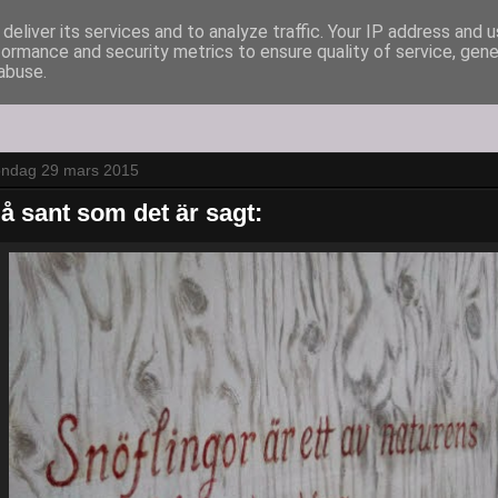
deliver its services and to analyze traffic. Your IP address and 
formance and security metrics to ensure quality of service, gen
abuse.
öndag 29 mars 2015
å sant som det är sagt: