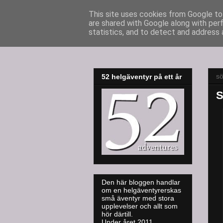
This site uses cookies from Google to 
are shared with Google along with per
52adventures
statistics, and to detect and address 
s
52 helgäventyr på ett år
S
Den här bloggen handlar
om en helgäventyrerskas
små äventyr med stora
upplevelser och allt som
hör därtill.
Under året 2011