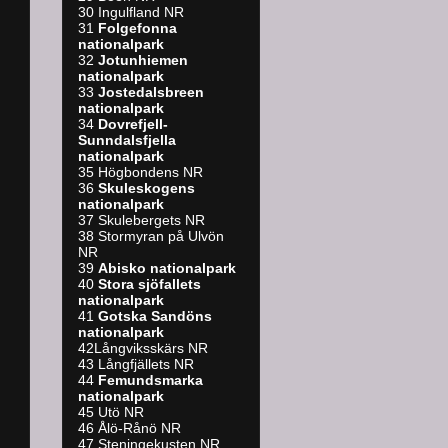
30 Ingulfland NR
31
Folgefonna
nationalpark
32
Jotunhiemen
nationalpark
33
Jostedalsbreen
nationalpark
34
Dovrefjell-
Sunndalsfjella
nationalpark
35 Högbondens NR
36
Skuleskogens
nationalpark
37 Skulebergets NR
38 Stormyran på Ulvön
NR
39
A
bisko nationalpark
40
Stora sjöfallets
nationalpark
41
Gotska Sandöns
nationalpark
42Långviksskärs NR
43 Långfjällets NR
44
Femundsmarka
nationalpark
45 Utö NR
46 Ålö-Rånö NR
47 Steningekusten NR