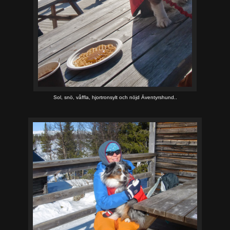
Sol, snö, våffla, hjortronsylt och nöjd Äventyrshund..