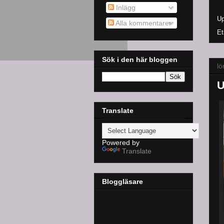
Inlägg
Up
Alla kommentarer
Et
Sök i den här bloggen
lö
U
Translate
Powered by
Translate
Bloggläsare