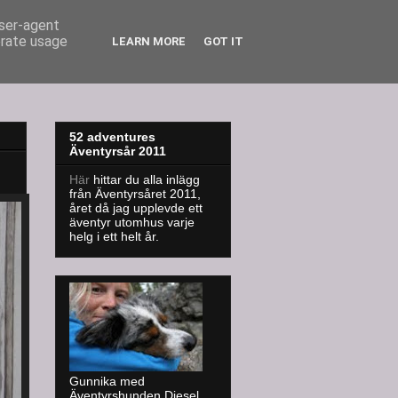
user-agent
erate usage
LEARN MORE
GOT IT
52 adventures
Äventyrsår 2011
Här
hittar du alla inlägg
från Äventyrsåret 2011,
året då jag upplevde ett
äventyr utomhus varje
helg i ett helt år.
Gunnika med
Äventyrshunden Diesel