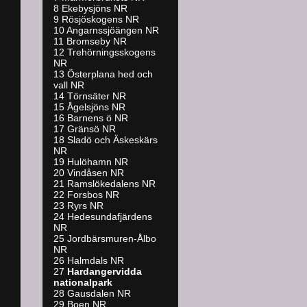
8 Ekebysjöns NR
9 Rösjöskogens NR
10 Angarnssjöängen NR
11 Bromseby NR
12 Trehörningsskogens
NR
13 Österplana hed och
vall NR
14 Törnsäter NR
15 Ågelsjöns NR
16 Barnens ö NR
17 Gränsö NR
18 Sladö och Äskeskärs
NR
19 Hulöhamn NR
20 Vindåsen NR
21 Ramslökedalens NR
22 Forsbos NR
23 Ryrs NR
24 Hedesundafjärdens
NR
25 Jordbärsmuren-Ålbo
NR
26 Halmdals NR
27
Hardangervidda
nationalpark
28 Gausdalen NR
29 Boen NR