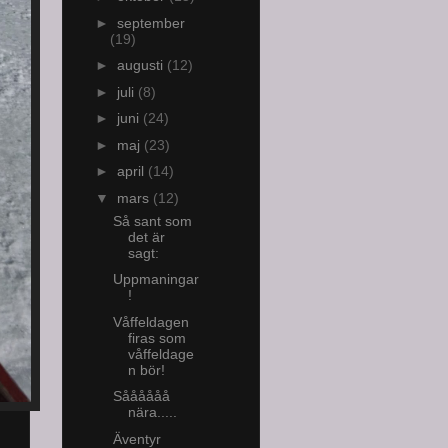
►
september
(19)
►
augusti
(12)
►
juli
(8)
►
juni
(24)
►
maj
(23)
►
april
(14)
▼
mars
(12)
Så sant som
det är
sagt:
Uppmaningar
!
Våffeldagen
firas som
våffeldage
n bör!
Såååååå
nära.....
Äventyr