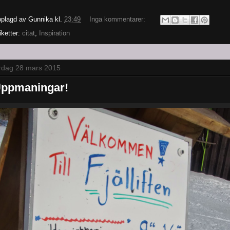
plagd av
Gunnika
kl.
23:49
Inga kommentarer:
iketter:
citat
,
Inspiration
rdag 28 mars 2015
ppmaningar!