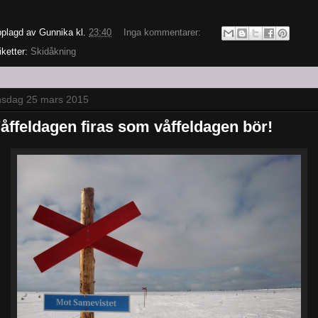
plagd av
Gunnika
kl.
23:40
Inga kommentarer:
iketter:
Skidåkning
nsdag 25 mars 2015
åffeldagen firas som våffeldagen bör!