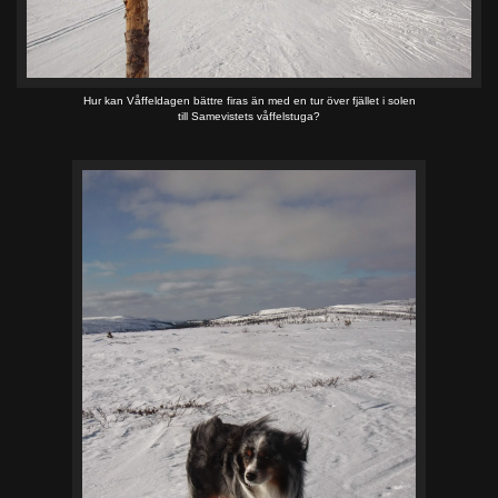
Hur kan Våffeldagen bättre firas än med en tur över fjället i solen
till Samevistets våffelstuga?