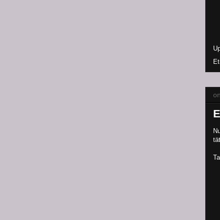
Up
Et
on
E
Nu
tä
Ta