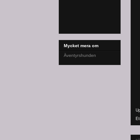
Mycket mera om
Äventyrshunden
Up
Et
sö