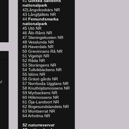
41
Gotska Sandöns
nationalpark
42Långviksskärs NR
43 Långfjällets NR
44
Femundsmarka
nationalpark
45 Utö NR
46 Ålö-Rånö NR
47 Steningekusten NR
48 Vesslunda NR
49 Haverdals NR
50 Grevinnans Rå NR
51 Vigelsjö NR
52 Råda NR
53 Storängens NR
54 Tullvikbäckens NR
55 Idöns NR
56 Gräsö gårds NR
k!
57 Norrboda Ugglans NR
58 Knuthöjdsmossens NR
59 Myrbackens NR
60 Hökmossens NR
61 Öja-Landsort NR
62 Bogesundslandets NR
63 Montserrat NR
64 Arholma NR
52 naturreservat