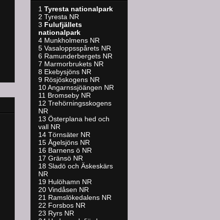
1
Tyresta nationalpark
2 Tyresta NR
3
Fulufjällets
nationalpark
4 Munkholmens NR
5 Vasaloppsspårets NR
6 Ramunderbergets NR
7 Marmorbrukets NR
8 Ekebysjöns NR
9 Rösjöskogens NR
10 Angarnssjöängen NR
11 Bromseby NR
12 Trehörningsskogens
NR
13 Österplana hed och
vall NR
14 Törnsäter NR
15 Ågelsjöns NR
16 Barnens ö NR
17 Gränsö NR
18 Sladö och Äskeskärs
NR
19 Hulöhamn NR
20 Vindåsen NR
21 Ramslökedalens NR
22 Forsbos NR
23 Ryrs NR