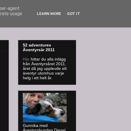
user-agent
erate usage
LEARN MORE
GOT IT
52 adventures
Äventyrsår 2011
Här
hittar du alla inlägg
från Äventyrsåret 2011,
året då jag upplevde ett
äventyr utomhus varje
helg i ett helt år.
Gunnika med
Äventyrshunden Diesel