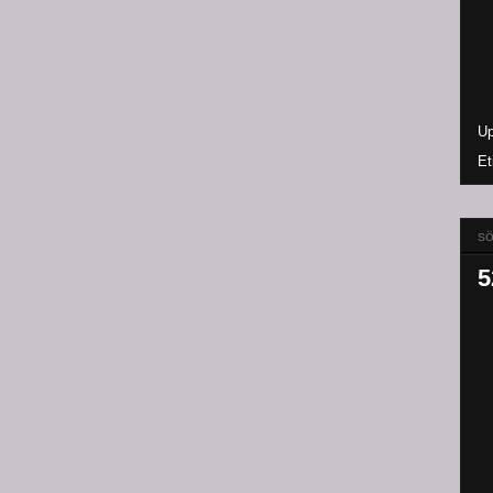
Up
Et
sö
5