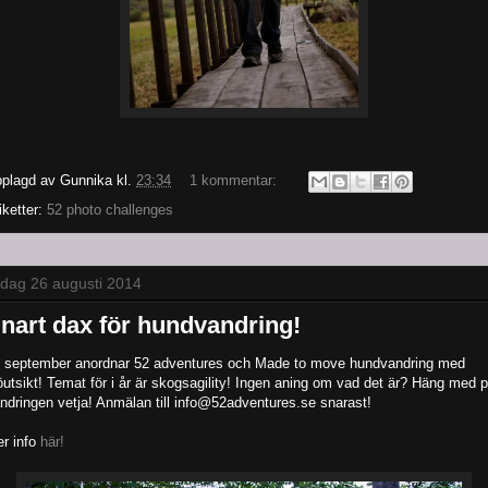
plagd av
Gunnika
kl.
23:34
1 kommentar:
iketter:
52 photo challenges
sdag 26 augusti 2014
nart dax för hundvandring!
 september anordnar 52 adventures och Made to move hundvandring med
öutsikt! Temat för i år är skogsagility! Ingen aning om vad det är? Häng med 
ndringen vetja! Anmälan till info@52adventures.se snarast!
r info
här!