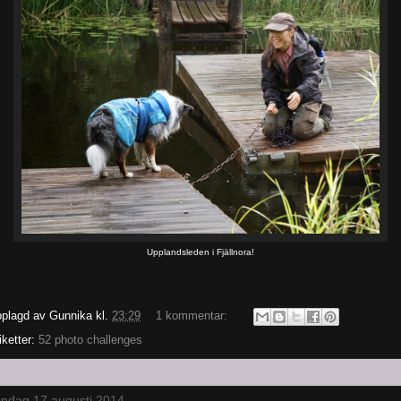
Upplandsleden i Fjällnora!
plagd av
Gunnika
kl.
23:29
1 kommentar:
iketter:
52 photo challenges
ndag 17 augusti 2014