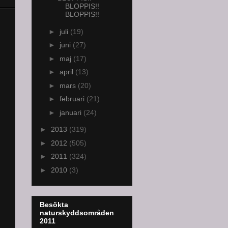
BLOPPIS!!
BLOPPIS!!
►
juli
(19)
►
juni
(27)
►
maj
(17)
►
april
(13)
►
mars
(20)
►
februari
(21)
►
januari
(24)
►
2013
(319)
►
2012
(505)
►
2011
(324)
►
2010
(3)
Besökta
naturskyddsområden
2011