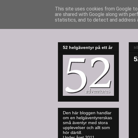
This site uses cookies from Google to 
are shared with Google along with per
52adventures
statistics, and to detect and address 
sö
52 helgäventyr på ett år
5
Den här bloggen handlar
om en helgäventyrerskas
små äventyr med stora
upplevelser och allt som
hör därtill.
Under året 2011