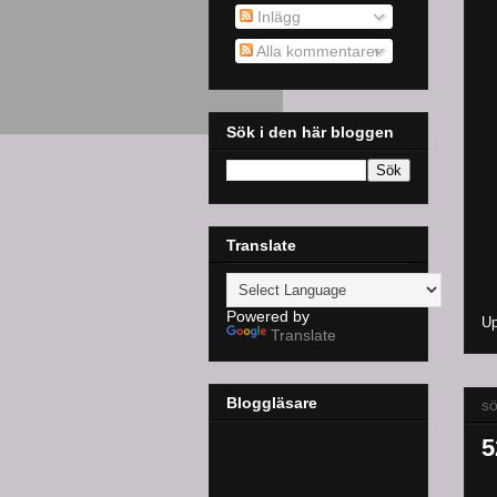
Inlägg
Alla kommentarer
Sök i den här bloggen
Translate
Powered by
Up
Translate
Bloggläsare
sö
5