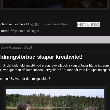
plagd av
Gunnika
kl.
20:00
Inga kommentarer:
iketter:
52 photo challenges
sdag 6 augusti 2014
ldningsförbud skapar kreativitet!
 när det råder eldningsförbud precis överallt och skogsbränder härjar titt som
tt, vad gör man då som inbiten korvgrillare? Jo, man får vara lite uppfinningsri
ck Leif Sylvan för den roliga bilden!