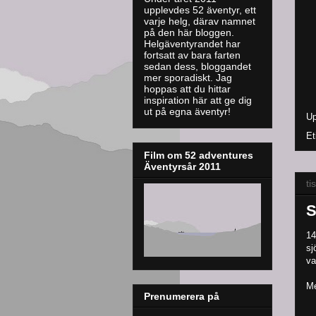
upplevdes 52 äventyr, ett
varje helg, därav namnet
på den här bloggen.
Helgäventyrandet har
fortsatt av bara farten
sedan dess, bloggandet
mer sporadiskt. J
ag
hoppas att du hittar
inspiration här att ge dig
ut på egna äventyr!
Up
Et
Film om 52 adventures
Äventyrsår 2011
ti
S
14
sj
va
Me
Prenumerera på