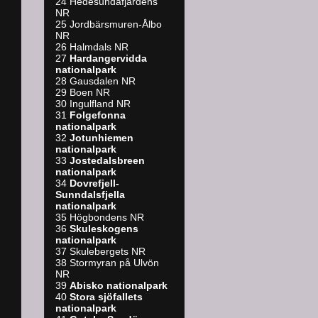
24 Hedesundafjärdens
NR
25 Jordbärsmuren-Ålbo
NR
26 Halmdals NR
27
Hardangervidda
nationalpark
28 Gausdalen NR
29 Boen NR
30 Ingulfland NR
31
Folgefonna
nationalpark
32
Jotunhiemen
nationalpark
33
Jostedalsbreen
nationalpark
34
Dovrefjell-
Sunndalsfjella
nationalpark
35 Högbondens NR
36
Skuleskogens
nationalpark
37 Skulebergets NR
38 Stormyran på Ulvön
NR
39
A
bisko nationalpark
40
Stora sjöfallets
nationalpark