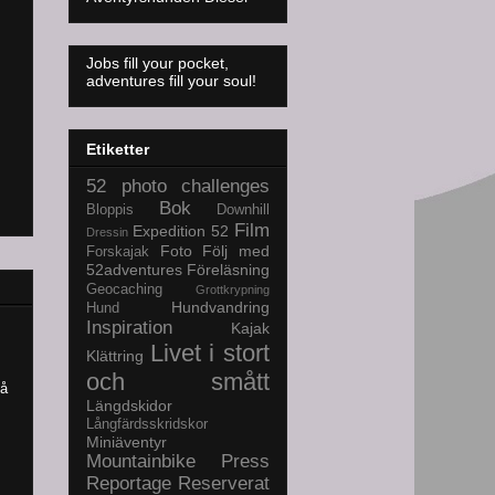
Jobs fill your pocket,
adventures fill your soul!
Etiketter
52 photo challenges
Bok
Bloppis
Downhill
Film
Expedition 52
Dressin
Foto
Följ med
Forskajak
52adventures
Föreläsning
Geocaching
Grottkrypning
Hundvandring
Hund
Inspiration
Kajak
Livet i stort
Klättring
och smått
på
Längdskidor
Långfärdsskridskor
Miniäventyr
Mountainbike
Press
Reportage
Reserverat