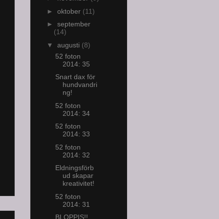
►
oktober
(11)
►
september
(14)
▼
augusti
(8)
52 foton
2014: 35
Snart dax för
hundvandri
ng!
52 foton
2014: 34
52 foton
2014: 33
52 foton
2014: 32
Eldningsförb
ud skapar
kreativitet!
52 foton
2014: 31
BLOPPIS!!