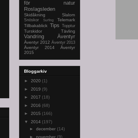
för natur
Roslagsleden
Skidåkning
Slalom
Telemark
Snöskor
Surfing
Tips
Tillbakablick
Topptur
Turskidor
Tävling
Vandring
Äventyr
Äventyr 2012
Äventyr 2013
Äventyr 2014
Äventyr
2015
Bloggarkiv
►
2020
(1)
►
2019
(9)
►
2017
(18)
►
2016
(68)
►
2015
(166)
▼
2014
(197)
►
december
(14)
►
november
(9)