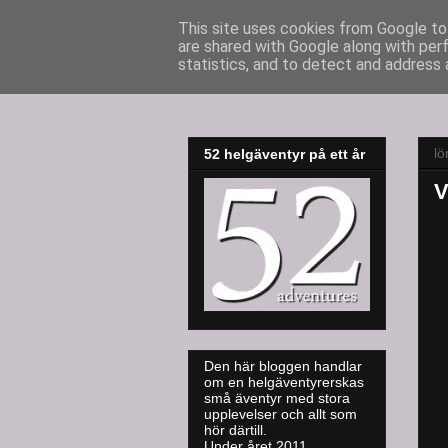
This site uses cookies from Google to 
are shared with Google along with per
52adventures
statistics, and to detect and address 
l
52 helgäventyr på ett år
V
Den här bloggen handlar
om en helgäventyrerskas
små äventyr med stora
upplevelser och allt som
hör därtill.
Under året 2011