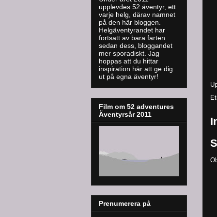
upplevdes 52 äventyr, ett
varje helg, därav namnet
på den här bloggen.
Helgäventyrandet har
fortsatt av bara farten
sedan dess, bloggandet
mer sporadiskt. J
ag
hoppas att du hittar
inspiration här att ge dig
ut på egna äventyr!
Up
Et
Film om 52 adventures
Äventyrsår 2011
I
S
Ob
Prenumerera på