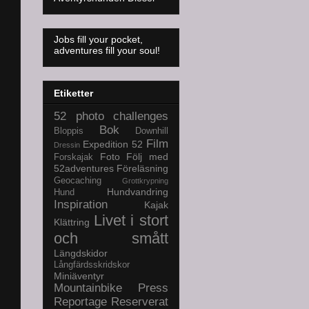
Jobs fill your pocket,
adventures fill your soul!
Etiketter
52 photo challenges
Bok
Bloppis
Downhill
Film
Expedition 52
Dressin
Foto
Följ med
Forskajak
52adventures
Föreläsning
Geocaching
Grottkrypning
Hundvandring
Hund
Inspiration
Kajak
Livet i stort
Klättring
och smått
Längdskidor
Långfärdsskridskor
Miniäventyr
Mountainbike
Press
Reportage
Reserverat