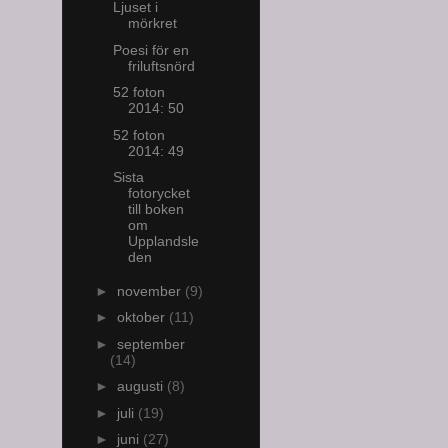
Ljuset i
mörkret
Poesi för en
friluftsnörd
52 foton
2014: 50
52 foton
2014: 49
Sista
fotorycket
till boken
om
Upplandsle
den
►
november
(9)
►
oktober
(11)
►
september
(14)
►
augusti
(8)
►
juli
(19)
►
juni
(27)