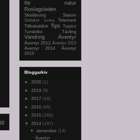
för natur
Roslagsleden
Skidåkning
Slalom
Telemark
Snöskor
Surfing
Tips
Tillbakablick
Topptur
Turskidor
Tävling
Vandring
Äventyr
Äventyr 2012
Äventyr 2013
Äventyr 2014
Äventyr
2015
Bloggarkiv
►
2020
(1)
►
2019
(9)
►
2017
(18)
►
2016
(68)
►
2015
(166)
gg
▼
2014
(197)
▼
december
(14)
Äventyr