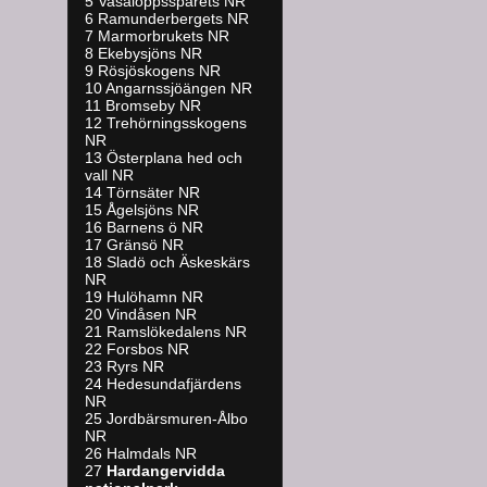
5 Vasaloppsspårets NR
6 Ramunderbergets NR
7 Marmorbrukets NR
8 Ekebysjöns NR
9 Rösjöskogens NR
10 Angarnssjöängen NR
11 Bromseby NR
12 Trehörningsskogens
NR
13 Österplana hed och
vall NR
14 Törnsäter NR
15 Ågelsjöns NR
16 Barnens ö NR
17 Gränsö NR
18 Sladö och Äskeskärs
NR
19 Hulöhamn NR
20 Vindåsen NR
21 Ramslökedalens NR
22 Forsbos NR
23 Ryrs NR
24 Hedesundafjärdens
NR
25 Jordbärsmuren-Ålbo
NR
26 Halmdals NR
27
Hardangervidda