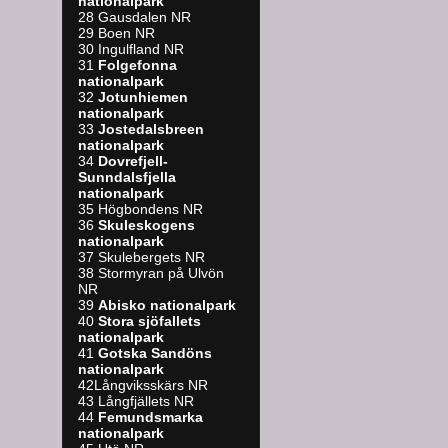
nationalpark
28 Gausdalen NR
29 Boen NR
30 Ingulfland NR
31
Folgefonna
nationalpark
32
Jotunhiemen
nationalpark
33
Jostedalsbreen
nationalpark
34
Dovrefjell-
Sunndalsfjella
nationalpark
35 Högbondens NR
36
Skuleskogens
nationalpark
37 Skulebergets NR
38 Stormyran på Ulvön
NR
39
A
bisko nationalpark
40
Stora sjöfallets
nationalpark
41
Gotska Sandöns
nationalpark
42Långviksskärs NR
43 Långfjällets NR
44
Femundsmarka
nationalpark