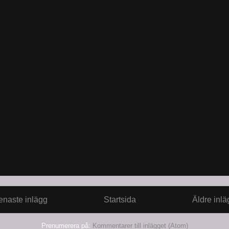
enaste inlägg
Startsida
Äldre inlä
Prenumerera på:
Kommentarer till inlägget (Atom)