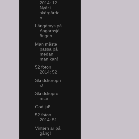
2014: 12
Nyår i
skärgårde
n
Längdmys på
Angarnsjö
ängen
Man måste
passa på
medan
man kan!
52 foton
2014: 52
Skridskorepri
s!
Skridskopre
miär!
God jul!
52 foton
2014: 51
Vintern är på
gång!