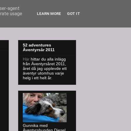
user-agent
erate usage
LEARN MORE
GOT IT
52 adventures
Äventyrsår 2011
Här
hittar du alla inlägg
från Äventyrsåret 2011,
året då jag upplevde ett
äventyr utomhus varje
helg i ett helt år.
Gunnika med
Äventyrshunden Diesel