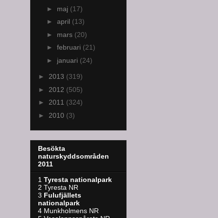
►
maj
(17)
►
april
(13)
►
mars
(20)
►
februari
(21)
►
januari
(24)
►
2013
(319)
►
2012
(505)
►
2011
(324)
►
2010
(3)
Besökta
naturskyddsområden
2011
1
Tyresta nationalpark
2 Tyresta NR
3
Fulufjällets
nationalpark
4 Munkholmens NR