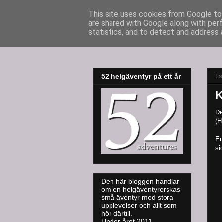
This site uses cookies from Google to 
are shared with Google along with per
52adventures
statistics, and to detect and address 
ti
52 helgäventyr på ett år
K
De
(H
En
si
Den här bloggen handlar
om en helgäventyrerskas
små äventyr med stora
upplevelser och allt som
hör därtill.
Under året 2011