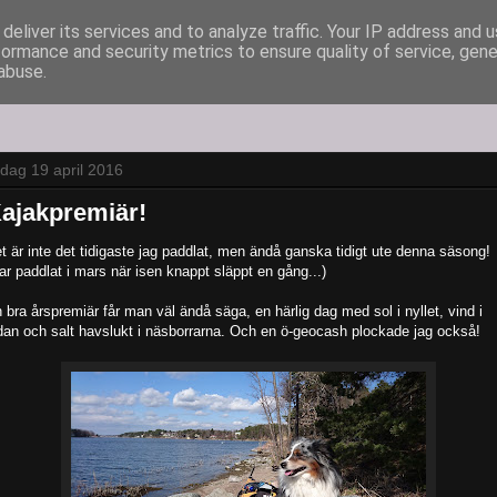
deliver its services and to analyze traffic. Your IP address and 
formance and security metrics to ensure quality of service, gen
abuse.
sdag 19 april 2016
ajakpremiär!
t är inte det tidigaste jag paddlat, men ändå ganska tidigt ute denna säsong!
ar paddlat i mars när isen knappt släppt en gång...)
 bra årspremiär får man väl ändå säga, en härlig dag med sol i nyllet, vind i
dan och salt havslukt i näsborrarna. Och en ö-geocash plockade jag också!