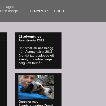
user-agent
erate usage
LEARN MORE
GOT IT
52 adventures
Äventyrsår 2011
Här
hittar du alla inlägg
från Äventyrsåret 2011,
året då jag upplevde ett
äventyr utomhus varje
helg i ett helt år.
Gunnika med
Äventyrshunden Diesel