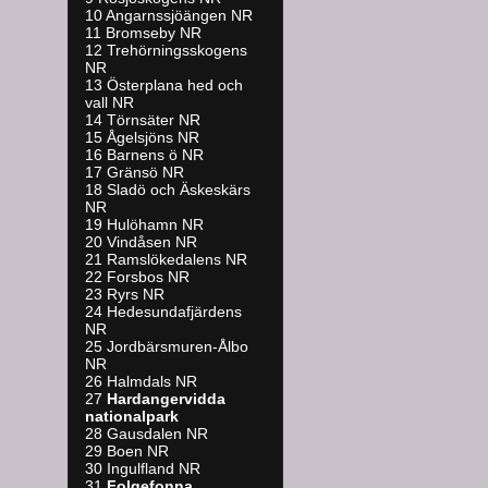
10 Angarnssjöängen NR
11 Bromseby NR
12 Trehörningsskogens
NR
13 Österplana hed och
vall NR
14 Törnsäter NR
15 Ågelsjöns NR
16 Barnens ö NR
17 Gränsö NR
18 Sladö och Äskeskärs
NR
19 Hulöhamn NR
20 Vindåsen NR
21 Ramslökedalens NR
22 Forsbos NR
23 Ryrs NR
24 Hedesundafjärdens
NR
25 Jordbärsmuren-Ålbo
NR
26 Halmdals NR
27
Hardangervidda
nationalpark
28 Gausdalen NR
29 Boen NR
30 Ingulfland NR
31
Folgefonna