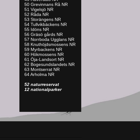
50 Grevinnans Rå NR
51 Vigelsjö NR
52 Råda NR
53 Storängens NR
54 Tullvikbäckens NR
55 Idöns NR
56 Gräsö gårds NR
57 Norrboda Ugglans NR
58 Knuthöjdsmossens NR
59 Myrbackens NR
60 Hökmossens NR
61 Öja-Landsort NR
62 Bogesundslandets NR
63 Montserrat NR
64 Arholma NR
52 naturreservat
12 nationalparker