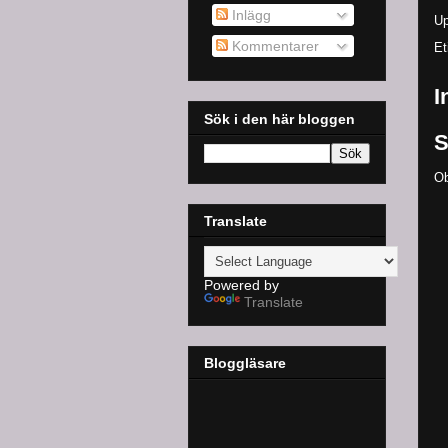
Inlägg
Up
Kommentarer
Et
I
Sök i den här bloggen
S
Ob
Translate
Powered by
Translate
Bloggläsare