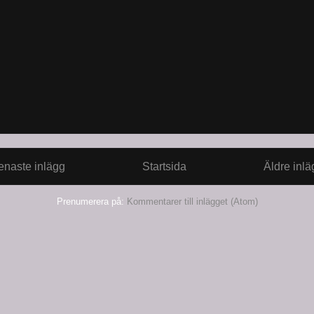
enaste inlägg
Startsida
Äldre inlä
Prenumerera på:
Kommentarer till inlägget (Atom)