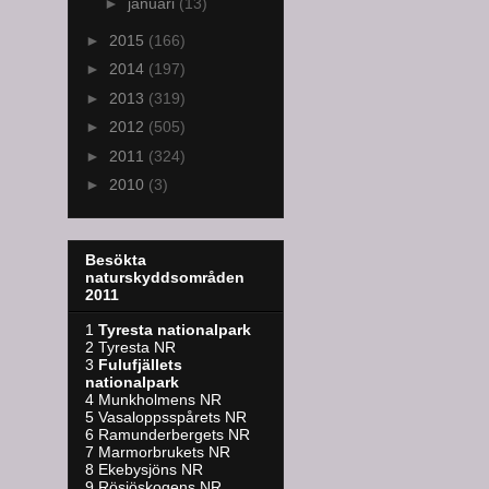
►
januari
(13)
►
2015
(166)
►
2014
(197)
►
2013
(319)
►
2012
(505)
►
2011
(324)
►
2010
(3)
Besökta
naturskyddsområden
2011
1
Tyresta nationalpark
2 Tyresta NR
3
Fulufjällets
nationalpark
4 Munkholmens NR
5 Vasaloppsspårets NR
6 Ramunderbergets NR
7 Marmorbrukets NR
8 Ekebysjöns NR
9 Rösjöskogens NR