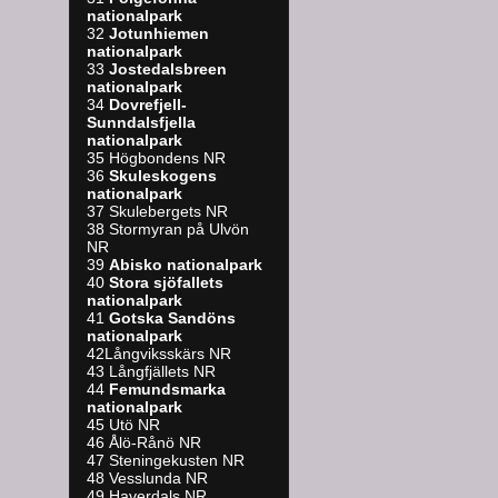
nationalpark
32
Jotunhiemen
nationalpark
33
Jostedalsbreen
nationalpark
34
Dovrefjell-
Sunndalsfjella
nationalpark
35 Högbondens NR
36
Skuleskogens
nationalpark
37 Skulebergets NR
38 Stormyran på Ulvön
NR
39
A
bisko nationalpark
40
Stora sjöfallets
nationalpark
41
Gotska Sandöns
nationalpark
42Långviksskärs NR
43 Långfjällets NR
44
Femundsmarka
nationalpark
45 Utö NR
46 Ålö-Rånö NR
47 Steningekusten NR
48 Vesslunda NR
49 Haverdals NR