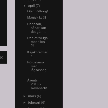
▼
april
(7)
Glad Valborg!
Magisk kväll
Hoppsan,
såhär kan
det gå......
Den ofrivilliga
modellen...
?!
Kajakpremiär
!
gg
Fördelarna
med
lågsäsong.
...
Äventyr
2016:2
Revansch!
►
mars
(6)
►
februari
(6)