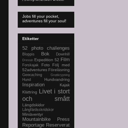
Jobs fill your pocket,
adventures fill your soul!
Etiketter
52 photo challenges
Bok
Bloppis
Downhill
Film
Expedition 52
Dressin
Foto
Följ med
Forskajak
52adventures
Föreläsning
Geocaching
Grottkrypning
Hundvandring
Hund
Inspiration
Kajak
Livet i stort
Klättring
och smått
Längdskidor
Långfärdsskridskor
Miniäventyr
Mountainbike
Press
Reportage
Reserverat