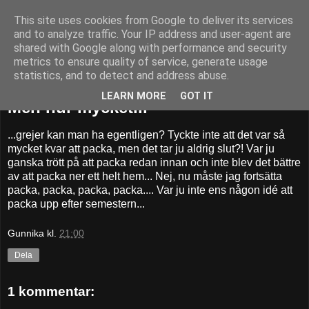
This site uses cookies from Google to deliver its services
52adventures
and to analyze traffic. Your IP address and user-agent are
shared with Google along with performance and security
metrics to ensure quality of service, generate usage
statistics, and to detect and address abuse.
tisdag 30 augusti 2011
LEARN MORE
GOT IT
Men hur mycket...
...grejer kan man ha egentligen? Tyckte inte att det var så
mycket kvar att packa, men det tar ju aldrig slut?! Var ju
ganska trött på att packa redan innan och inte blev det bättre
av att packa ner ett helt hem... Nej, nu måste jag fortsätta
packa, packa, packa, packa.... Var ju inte ens någon idé att
packa upp efter semestern...
Gunnika
kl.
21:00
Dela
1 kommentar: