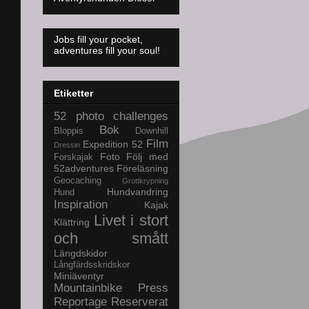
Jobs fill your pocket,
adventures fill your soul!
Etiketter
52 photo challenges
Bok
Bloppis
Downhill
Film
Expedition 52
Dressin
Foto
Följ med
Forskajak
52adventures
Föreläsning
Geocaching
Grottkrypning
Hundvandring
Hund
Inspiration
Kajak
Livet i stort
Klättring
och smått
Längdskidor
Långfärdsskridskor
Miniäventyr
Mountainbike
Press
Reportage
Reserverat