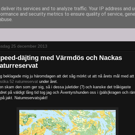
deliver its services and to analyze traffic. Your IP address and 
formance and security metrics to ensure quality of service, gen
abuse.
nsdag 25 december 2013
peed-däjting med Värmdös och Nackas
aturreservat
g beklagade mig ju häromdagen att det såg mörkt ut att nå årets mål med att
söka 52 naturreservat
under året.
n skam den som ger sig, så i dessa juletider (?) och kanske det tråkigaste
dret på väldigt lång tid tog jag och Äventyrshunden oss i (päls)kragen och rä
 på jakt. Naturreservatsjakt!