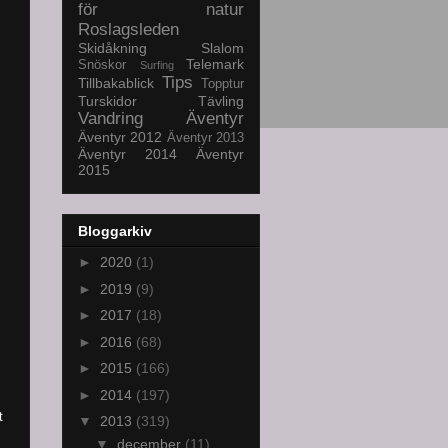
för natur
Roslagsleden
Skidåkning
Slalom
Telemark
Snöskor
Surfing
Tips
Tillbakablick
Topptur
Turskidor
Tävling
Vandring
Äventyr
Äventyr 2012
Äventyr 2013
Äventyr 2014
Äventyr
2015
Bloggarkiv
►
2020
(1)
►
2019
(9)
►
2017
(18)
►
2016
(68)
►
2015
(166)
►
2014
(197)
t
▼
2013
(319)
▼
december
(11)