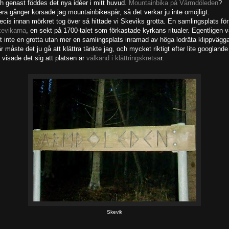
h genast föddes det nya idéer i mitt huvud.
Mountainbika på Värmdöleden
?
era gånger korsade jag mountainbikespår, så det verkar ju inte omöjligt.
ecis innan mörkret tog över så hittade vi Skeviks grotta. En samlingsplats för
evikarna
, en sekt på 1700-talet som förkastade kyrkans ritualer. Egentligen v
t inte en grotta utan mer en samlingsplats inramad av höga lodräta klippvägga
r måste det ju gå att klättra tänkte jag, och mycket riktigt efter lite googlande
 visade det sig att platsen är
välkänd i klättringskretsa
r.
Skevik