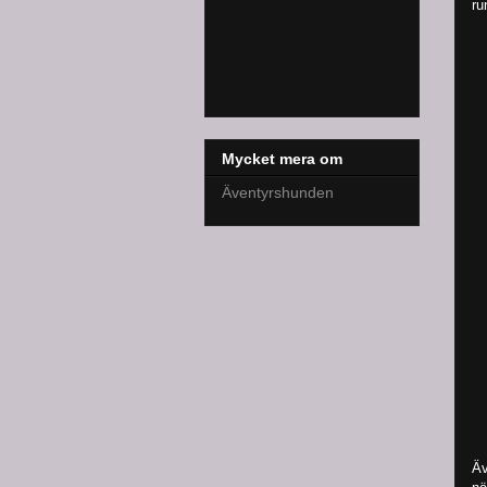
ru
Mycket mera om
Äventyrshunden
Äv