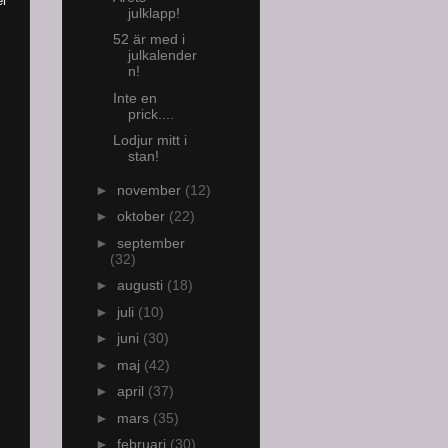
er
julklapp!
52 är med i
julkalender
n!
Inte en
prick....
Lodjur mitt i
stan!
►
november
(12)
►
oktober
(22)
►
september
(32)
►
augusti
(18)
►
juli
(10)
►
juni
(30)
►
maj
(42)
►
april
(37)
►
mars
(35)
►
februari
(30)