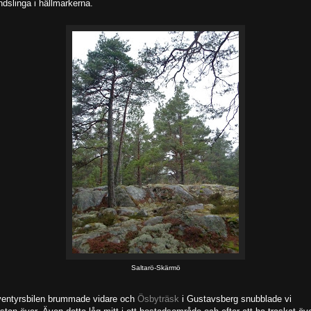
ndslinga i hällmarkerna.
Saltarö-Skärmö
entyrsbilen brummade vidare och
Ösbyträsk
i Gustavsberg snubblade vi