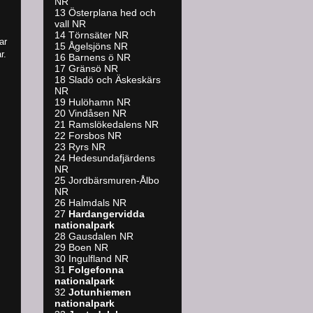
NR
13 Österplana hed och
vall NR
14 Törnsäter NR
ar
15 Ågelsjöns NR
r.
16 Barnens ö NR
17 Gränsö NR
18 Sladö och Äskeskärs
NR
19 Hulöhamn NR
20 Vindåsen NR
21 Ramslökedalens NR
22 Forsbos NR
23 Ryrs NR
24 Hedesundafjärdens
NR
25 Jordbärsmuren-Ålbo
NR
26 Halmdals NR
27
Hardangervidda
nationalpark
28 Gausdalen NR
29 Boen NR
30 Ingulfland NR
31
Folgefonna
nationalpark
32
Jotunhiemen
nationalpark