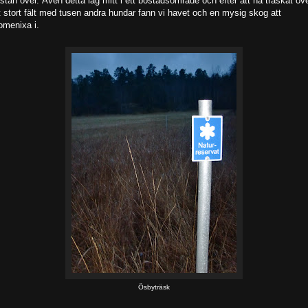
stan över. Även detta låg mitt i ett bostadsområde och efter att ha traskat öv
t stort fält med tusen andra hundar fann vi havet och en mysig skog att
omenixa i.
Ösbyträsk