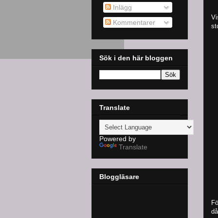
Inlägg
Vi
Kommentarer
st
Sök i den här bloggen
Translate
Powered by
Translate
Bloggläsare
Fö
då