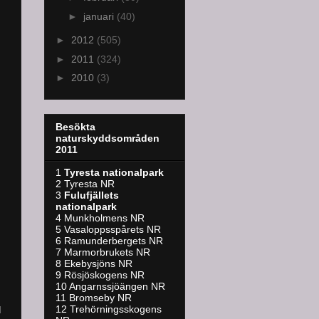
►
januari
(40)
►
2012
(505)
►
2011
(324)
►
2010
(3)
Besökta
naturskyddsområden
2011
1
Tyresta nationalpark
2 Tyresta NR
3
Fulufjällets
nationalpark
4 Munkholmens NR
5 Vasaloppsspårets NR
6 Ramunderbergets NR
7 Marmorbrukets NR
8 Ekebysjöns NR
9 Rösjöskogens NR
10 Angarnssjöängen NR
11 Bromseby NR
12 Trehörningsskogens
d