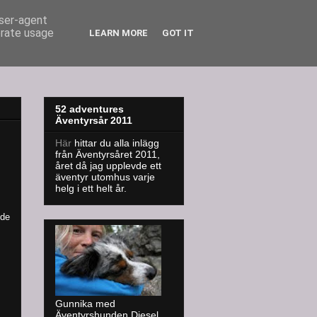
user-agent
erate usage
LEARN MORE
GOT IT
52 adventures
Äventyrsår 2011
Här
hittar du alla inlägg
från Äventyrsåret 2011,
året då jag upplevde ett
äventyr utomhus varje
helg i ett helt år.
nde
Gunnika med
Äventyrshunden Diesel