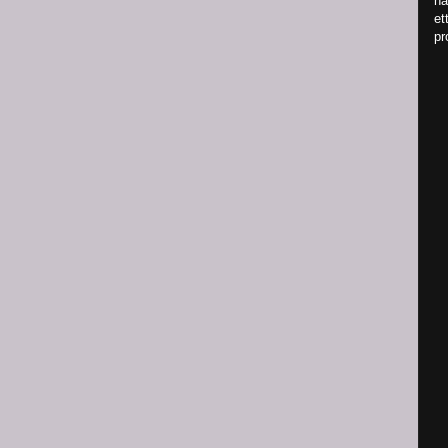
nä
et
pr