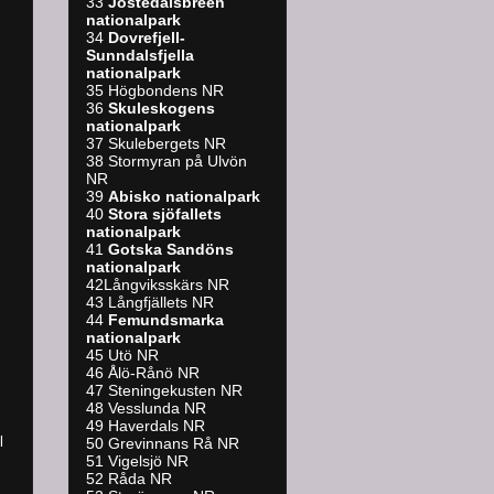
33
Jostedalsbreen
nationalpark
34
Dovrefjell-
Sunndalsfjella
nationalpark
35 Högbondens NR
36
Skuleskogens
nationalpark
37 Skulebergets NR
38 Stormyran på Ulvön
NR
39
A
bisko nationalpark
40
Stora sjöfallets
nationalpark
41
Gotska Sandöns
nationalpark
42Långviksskärs NR
43 Långfjällets NR
44
Femundsmarka
nationalpark
45 Utö NR
46 Ålö-Rånö NR
47 Steningekusten NR
48 Vesslunda NR
49 Haverdals NR
l
50 Grevinnans Rå NR
51 Vigelsjö NR
52 Råda NR