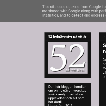
This site uses cookies from Google to 
are shared with Google along with per
52adventures
statistics, and to detect and address 
o
52 helgäventyr på ett år
S
n
Ja
be
Me
vä
ut
Den här bloggen handlar
om en helgäventyrerskas
små äventyr med stora
upplevelser och allt som
hör därtill.
Under året 2011