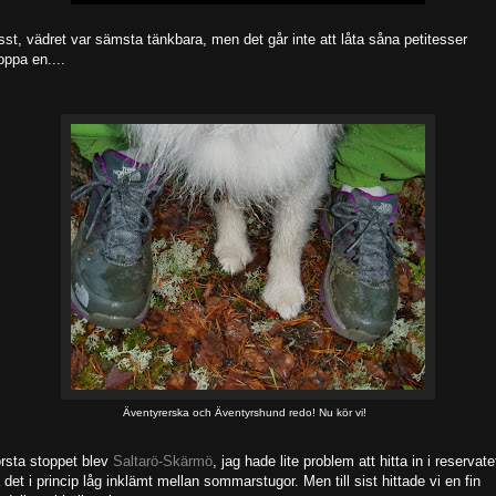
sst, vädret var sämsta tänkbara, men det går inte att låta såna petitesser
oppa en....
Äventyrerska och Äventyrshund redo! Nu kör vi!
rsta stoppet blev
Saltarö-Skärmö
, jag hade lite problem att hitta in i reservate
 det i princip låg inklämt mellan sommarstugor. Men till sist hittade vi en fin