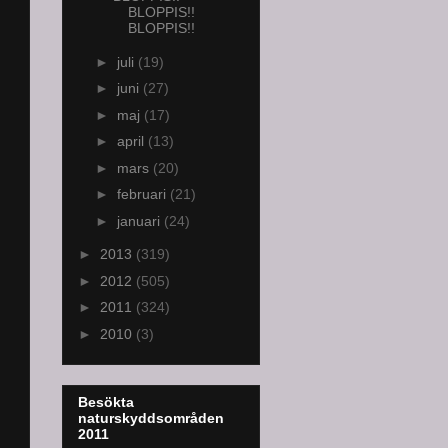
BLOPPIS!!
BLOPPIS!!
►
juli
(19)
►
juni
(27)
►
maj
(17)
►
april
(13)
►
mars
(20)
►
februari
(21)
►
januari
(24)
►
2013
(319)
►
2012
(505)
►
2011
(324)
►
2010
(3)
Besökta
naturskyddsområden
2011