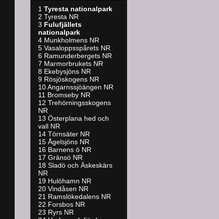
1
Tyresta nationalpark
2 Tyresta NR
3
Fulufjällets
nationalpark
4 Munkholmens NR
5 Vasaloppsspårets NR
6 Ramunderbergets NR
7 Marmorbrukets NR
8 Ekebysjöns NR
9 Rösjöskogens NR
10 Angarnssjöängen NR
11 Bromseby NR
12 Trehörningsskogens
NR
13 Österplana hed och
vall NR
14 Törnsäter NR
15 Ågelsjöns NR
16 Barnens ö NR
17 Gränsö NR
18 Sladö och Äskeskärs
NR
19 Hulöhamn NR
20 Vindåsen NR
21 Ramslökedalens NR
22 Forsbos NR
23 Ryrs NR