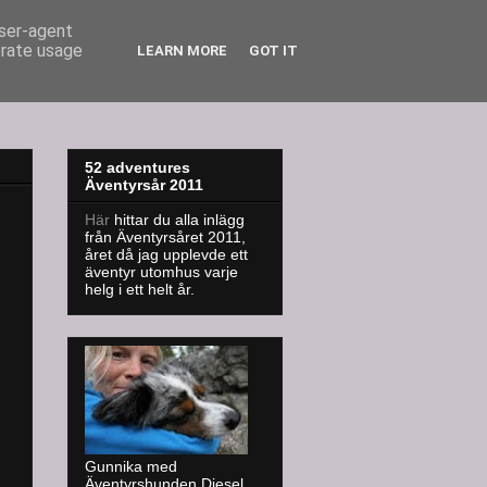
user-agent
erate usage
LEARN MORE
GOT IT
52 adventures
Äventyrsår 2011
Här
hittar du alla inlägg
från Äventyrsåret 2011,
året då jag upplevde ett
äventyr utomhus varje
helg i ett helt år.
Gunnika med
Äventyrshunden Diesel