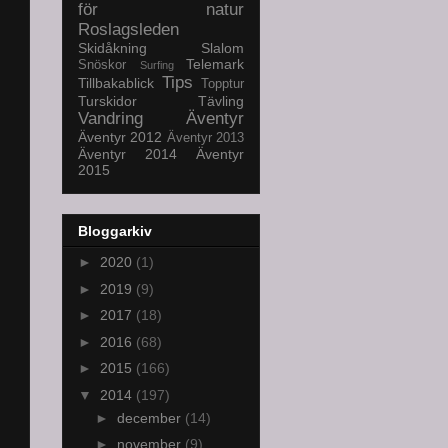
för natur
Roslagsleden
Skidåkning
Slalom
Telemark
Snöskor
Surfing
Tips
Tillbakablick
Topptur
Turskidor
Tävling
Vandring
Äventyr
Äventyr 2012
Äventyr 2013
Äventyr 2014
Äventyr
2015
Bloggarkiv
►
2020
(1)
►
2019
(9)
►
2017
(18)
►
2016
(68)
►
2015
(166)
▼
2014
(197)
►
december
(14)
►
november
(9)