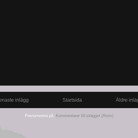
enaste inlägg
Startsida
Äldre inlä
Prenumerera på:
Kommentarer till inlägget (Atom)