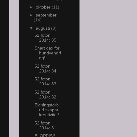
►
oktober
(11)
►
september
(14)
▼
augusti
(8)
52 foton
2014: 35
Snart dax för
hundvandri
ng!
52 foton
2014: 34
52 foton
2014: 33
52 foton
2014: 32
Eldningsförb
ud skapar
kreativitet!
52 foton
2014: 31
BLOPPIS!!