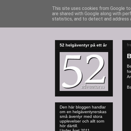
This site uses cookies from Google to 
are shared with Google along with per
52adventures
statistics, and to detect and address 
fr
52 helgäventyr på ett år
B
Be
fo
Ar
Ba
Den här bloggen handlar
om en helgäventyrerskas
små äventyr med stora
upplevelser och allt som
hör därtill.
Under året 2011