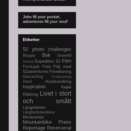
Jobs fill your pocket,
adventures fill your soul!
Etiketter
52 photo challenges
Bok
Bloppis
Downhill
Film
Expedition 52
Dressin
Foto
Följ med
Forskajak
52adventures
Föreläsning
Geocaching
Grottkrypning
Hundvandring
Hund
Inspiration
Kajak
Livet i stort
Klättring
och smått
Längdskidor
Långfärdsskridskor
Miniäventyr
Mountainbike
Press
Reportage
Reserverat