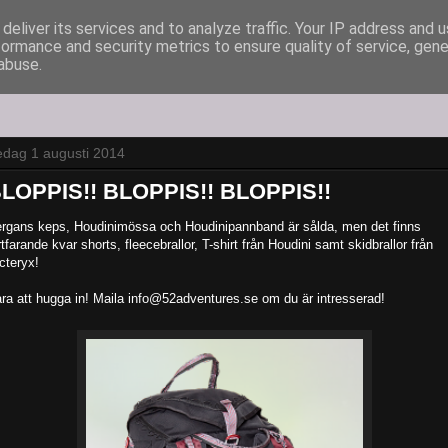
deliver its services and to analyze traffic. Your IP address and 
formance and security metrics to ensure quality of service, gen
abuse.
edag 1 augusti 2014
LOPPIS!! BLOPPIS!! BLOPPIS!!
rgans keps, Houdinimössa och Houdinipannband är sålda, men det finns
rtfarande kvar shorts, fleecebrallor, T-shirt från Houdini samt skidbrallor från
cteryx!
ra att hugga in! Maila info@52adventures.se om du är intresserad!