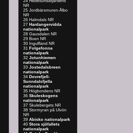
24 Hedesundafjärdens
NR
25 Jordbärsmuren-Ålbo
NR
26 Halmdals NR
27
Hardangervidda
nationalpark
28 Gausdalen NR
29 Boen NR
30 Ingulfland NR
31
Folgefonna
nationalpark
32
Jotunhiemen
nationalpark
33
Jostedalsbreen
nationalpark
34
Dovrefjell-
Sunndalsfjella
nationalpark
35 Högbondens NR
36
Skuleskogens
nationalpark
37 Skulebergets NR
38 Stormyran på Ulvön
NR
39
A
bisko nationalpark
40
Stora sjöfallets
nationalpark