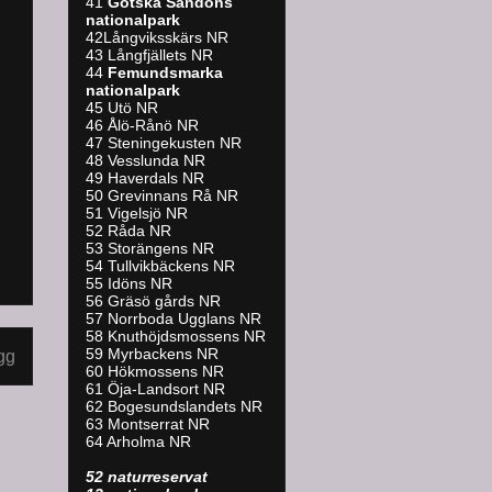
41
Gotska Sandöns
nationalpark
42Långviksskärs NR
43 Långfjällets NR
44
Femundsmarka
nationalpark
45 Utö NR
46 Ålö-Rånö NR
47 Steningekusten NR
48 Vesslunda NR
49 Haverdals NR
50 Grevinnans Rå NR
51 Vigelsjö NR
52 Råda NR
53 Storängens NR
54 Tullvikbäckens NR
55 Idöns NR
56 Gräsö gårds NR
57 Norrboda Ugglans NR
58 Knuthöjdsmossens NR
59 Myrbackens NR
gg
60 Hökmossens NR
61 Öja-Landsort NR
62 Bogesundslandets NR
63 Montserrat NR
64 Arholma NR
52 naturreservat