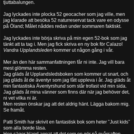
tjuttabalungen.
Jag lyckades inte plocka 52 geocacher som jag ville, men
jag klarade att besöka 52 naturreservat tack vare en odysse
på Öland; Målet nåddes redan under sommaren faktiskt.
Jag lyckades inte börja skriva på min egen 52-bok som jag
tänkt att ta tag i. Men jag fick skriva en ny bok för Calazo!
Vandra Upplandsleden
kommer ut någon gång i vår.
Mer än den här sammanfattningen får ni inte. Jag vill bara
mest glömma resten.
Jag gläds åt Upplandsledsboken som kommer ut snart, och
jag gläds åt de äventyr som jag fått uppleva i år. Jag gläds åt
min fantastiska Äventyrshund som står trofast vid min sida.
Jag gläds åt mina vänner som finns där när jag behöver det,
ni vet vilka ni är.
Men resten önskar jag att det aldrig hänt. Lägga bakom mig.
Se framåt.
Patti Smith har skrivit en fantastisk bok som heter "Just kids"
som alla borde läsa.
Hon säger bland annat att det som en gör på nyårsafton