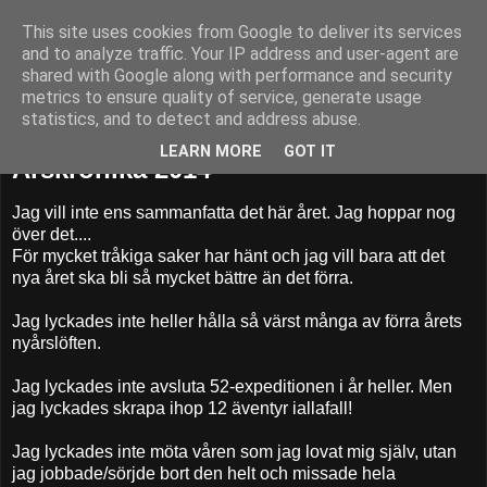
This site uses cookies from Google to deliver its services
52adventures
and to analyze traffic. Your IP address and user-agent are
shared with Google along with performance and security
metrics to ensure quality of service, generate usage
statistics, and to detect and address abuse.
torsdag 1 januari 2015
LEARN MORE
GOT IT
Årskrönika 2014
Jag vill inte ens sammanfatta det här året. Jag hoppar nog
över det....
För mycket tråkiga saker har hänt och jag vill bara att det
nya året ska bli så mycket bättre än det förra.
Jag lyckades inte heller hålla så värst många av förra årets
nyårslöften.
Jag lyckades inte avsluta 52-expeditionen i år heller. Men
jag lyckades skrapa ihop 12 äventyr iallafall!
Jag lyckades inte möta våren som jag lovat mig själv, utan
jag jobbade/sörjde bort den helt och missade hela