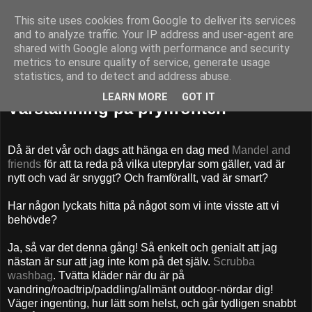
This site uses cookies from Google to deliver its services
52adventures
and to analyze traffic. Your IP address and user-agent are
shared with Google along with performance and security
metrics to ensure quality of service, generate usage
statistics, and to detect and address abuse.
torsdag 6 april 2017
LEARN MORE
GOT IT
Vårstämning på prylfronten
Då är det vår och dags att hänga en dag med
Mandel and
friends
för att ta reda på vilka uteprylar som gäller, vad är
nytt och vad är snyggt? Och framförallt, vad är smart?
Har någon lyckats hitta på något som vi inte visste att vi
behövde?
Ja, så var det denna gång! Så enkelt och genialt att jag
nästan är sur att jag inte kom på det själv.
Scrubba
washbag
. Tvätta kläder när du är på
vandring/roadtrip/paddling/allmänt outdoor-nördar dig!
Väger ingenting, hur lätt som helst, och går tydligen snabbt