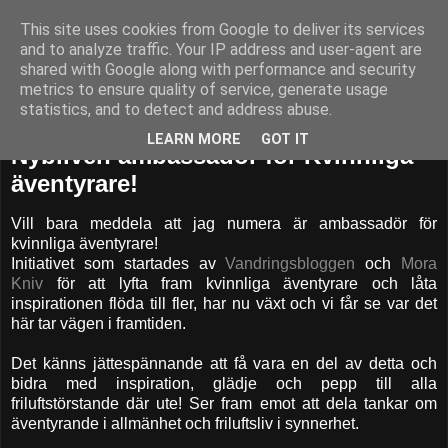
This site uses cookies from Google to deliver its services
52adventures
and to analyze traffic. Your IP address and user-agent are
shared with Google along with performance and security
metrics to ensure quality of service, generate usage
statistics, and to detect and address abuse.
måndag 5 juni 2017
LEARN MORE
GOT IT
Nybliven ambassadör för Kvinnliga
äventyrare!
Vill bara meddela att jag numera är ambassadör för
kvinnliga äventyrare!
Initiativet som startades av
Vandringsbloggen
och
Mora
Kniv
för att lyfta fram kvinnliga äventyrare och låta
inspirationen flöda till fler, har nu växt och vi får se var det
här tar vägen i framtiden.
Det känns jättespännande att få vara en del av detta och
bidra med inspiration, glädje och pepp till alla
friluftstörstande där ute! Ser fram emot att dela tankar om
äventyrande i allmänhet och friluftsliv i synnerhet.