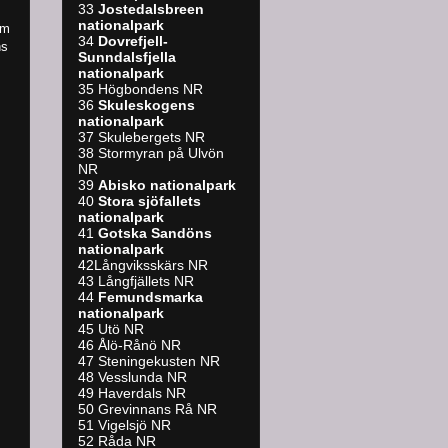
33
Jostedalsbreen
nationalpark
om
34
Dovrefjell-
ns
Sunndalsfjella
nationalpark
35 Högbondens NR
36
Skuleskogens
nationalpark
37 Skulebergets NR
38 Stormyran på Ulvön
NR
39
A
bisko nationalpark
40
Stora sjöfallets
nationalpark
41
Gotska Sandöns
nationalpark
42Långviksskärs NR
43 Långfjällets NR
44
Femundsmarka
nationalpark
45 Utö NR
46 Ålö-Rånö NR
47 Steningekusten NR
48 Vesslunda NR
49 Haverdals NR
50 Grevinnans Rå NR
51 Vigelsjö NR
52 Råda NR