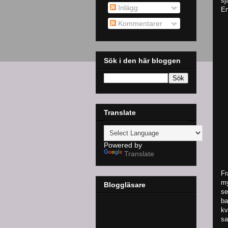
sj
Inlägg
En
Kommentarer
Sök i den här bloggen
Translate
Powered by
Translate
Fr
my
Bloggläsare
se
ba
kv
sa