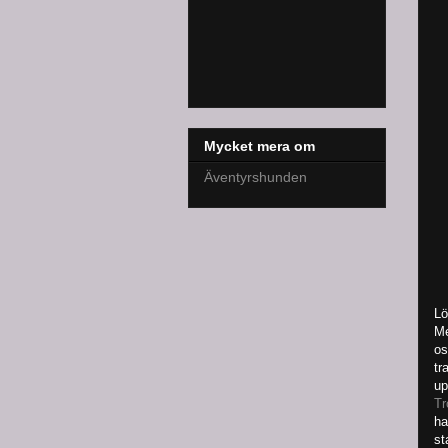
Mycket mera om
Äventyrshunden
Lö
Me
os
tr
up
Tr
ha
st