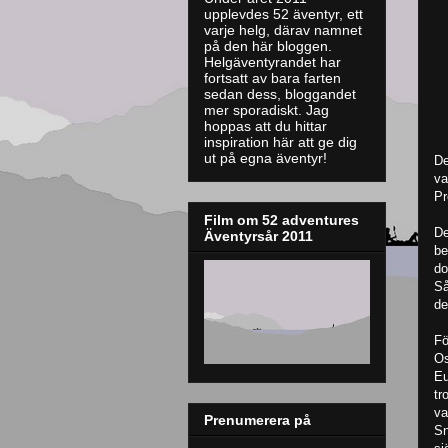
upplevdes 52 äventyr, ett
varje helg, därav namnet
på den här bloggen.
Helgäventyrandet har
fortsatt av bara farten
sedan dess, bloggandet
mer sporadiskt. J
ag
hoppas att du hittar
inspiration här att ge dig
ut på egna äventyr!
De
va
Pr
Film om 52 adventures
De
Äventyrsår 2011
be
do
Så
de
Fö
Os
Eu
tr
va
Prenumerera på
Sn