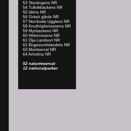
53 Storängens NR
54 Tullvikbäckens NR
55 Idöns NR
56 Gräsö gårds NR
57 Norrboda Ugglans NR
58 Knuthöjdsmossens NR
59 Myrbackens NR
60 Hökmossens NR
61 Öja-Landsort NR
62 Bogesundslandets NR
63 Montserrat NR
64 Arholma NR
52 naturreservat
12 nationalparker