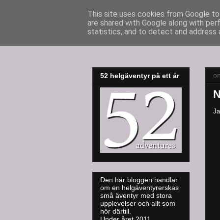
This site uses cookies from Google to 
are shared with Google along with per
52adventures
statistics, and to detect and address 
o
52 helgäventyr på ett år
N
Ja
Den här bloggen handlar
om en helgäventyrerskas
små äventyr med stora
upplevelser och allt som
hör därtill.
Under året 2011