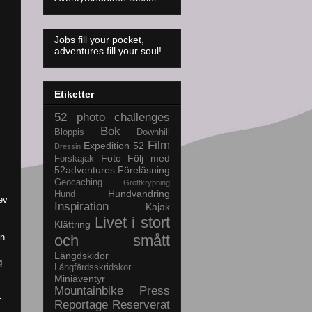
Jobs fill your pocket,
adventures fill your soul!
Etiketter
52 photo challenges
Bok
Bloppis
Downhill
Film
Expedition 52
Dressin
Foto
Följ med
Forskajak
52adventures
Föreläsning
Geocaching
Grottkrypning
Hundvandring
Hund
ev
Inspiration
Kajak
Livet i stort
Klättring
ån
och smått
Längdskidor
g
Långfärdsskridskor
Miniäventyr
Mountainbike
Press
r
Reportage
Reserverat