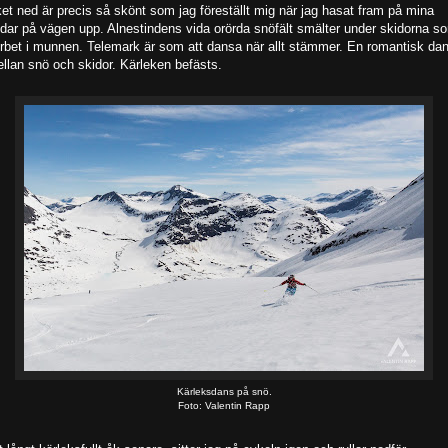
et ned är precis så skönt som jag föreställt mig när jag hasat fram på mina
dar på vägen upp. Alnestindens vida orörda snöfält smälter under skidorna s
rbet i munnen. Telemark är som att dansa när allt stämmer. En romantisk da
llan snö och skidor. Kärleken befästs.
Kärleksdans på snö.
Foto: Valentin Rapp