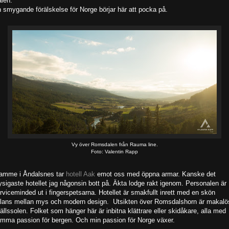
älen.
 smygande förälskelse för Norge börjar här att pocka på.
Vy över Romsdalen från Rauma line.
Foto: Valentin Rapp
amme i Åndalsnes tar
hotell Aak
emot oss med öppna armar. Kanske det
sigaste hotellet jag någonsin bott på. Äkta lodge rakt igenom. Personalen är
rviceminded ut i fingerspetsarna. Hotellet är smakfullt inrett med en skön
lans mellan mys och modern design. Utsikten över Romsdalshorn är makalös
ällssolen. Folket som hänger här är inbitna klättrare eller skidåkare, alla med
mma passion för bergen. Och min passion för Norge växer.