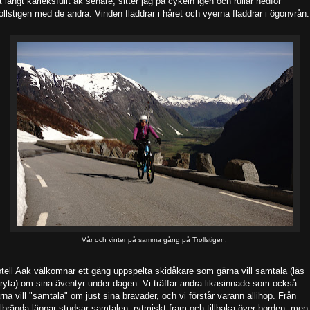
t långt kärleksfullt åk senare, sitter jag på cykeln igen och rullar nedför
ollstigen med de andra. Vinden fladdrar i håret och vyerna fladdrar i ögonvrån.
Vår och vinter på samma gång på Trollstigen.
tell Aak välkomnar ett gäng uppspelta skidåkare som gärna vill samtala (läs
ryta) om sina äventyr under dagen. Vi träffar andra likasinnade som också
rna vill "samtala" om just sina bravader, och vi förstår varann allihop. Från
lbrända läppar studsar samtalen rytmiskt fram och tillbaka över borden, men