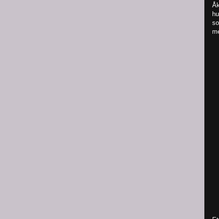
Åk
hu
so
me