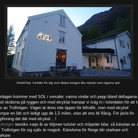
Hotell Aak, hotellet för dig som älskar bergen lika mycket som ägarna gör.
rdagen kommer med SOL i versaler, varma vindar och pepp bland deltagarna.
d skidorna på ryggen och med elcyklar trampar vi iväg in i Isterdalen för att t
s an Trollstigen. Vägen är ännu inte öppen för biltrafik, men med elcykel
ampar en lätt och ledigt upp de 1,5 milen, utan att ens bli flåsig. För jävla fin
pfinning det där med elcykel....!
ollstigen
besöks varje år av biljoner turister och miljarder bilar, så känslan av a
 Trollstigen för sig själv är magisk. Känslorna för Norge blir starkare och
arkare.