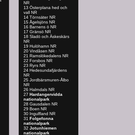
å
NR
13 Österplana hed och
vall NR
14 Törnsäter NR
15 Ågelsjöns NR
16 Barnens ö NR
17 Gränsö NR
18 Sladö och Äskeskärs
NR
19 Hulöhamn NR
20 Vindåsen NR
21 Ramslökedalens NR
22 Forsbos NR
23 Ryrs NR
24 Hedesundafjärdens
NR
25 Jordbärsmuren-Ålbo
NR
26 Halmdals NR
27
Hardangervidda
nationalpark
28 Gausdalen NR
29 Boen NR
30 Ingulfland NR
31
Folgefonna
nationalpark
32
Jotunhiemen
nationalpark