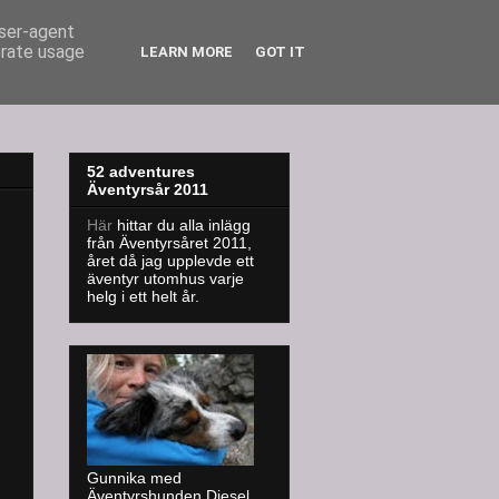
user-agent
erate usage
LEARN MORE
GOT IT
52 adventures
Äventyrsår 2011
Här
hittar du alla inlägg
från Äventyrsåret 2011,
året då jag upplevde ett
äventyr utomhus varje
helg i ett helt år.
Gunnika med
Äventyrshunden Diesel