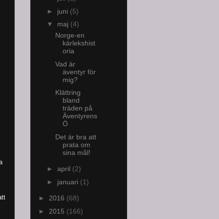
►
juni
(5)
▼
maj
(4)
Norge-en
kärlekshist
oria
Vad är
äventyr för
mig?
Klättring
bland
träden på
Äventyrens
Ö
Det är bra att
prata om
sina mål!
a
►
april
(2)
►
januari
(1)
tt
►
2016
(68)
►
2015
(166)