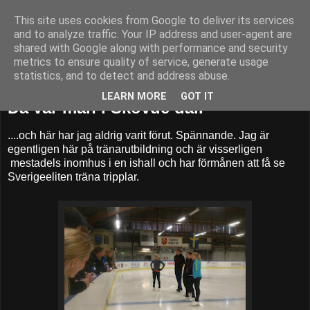
This site uses cookies from Google to deliver its services
52adventures
and to analyze traffic. Your IP address and user-agent are
shared with Google along with performance and security
metrics to ensure quality of service, generate usage
statistics, and to detect and address abuse.
torsdag 29 augusti 2013
LEARN MORE
GOT IT
Då var man i Skövde då..
....och här har jag aldrig varit förut. Spännande. Jag är
egentligen här på tränarutbildning och är visserligen
mestadels inomhus i en ishall och har förmånen att få se
Sverigeeliten träna tripplar.