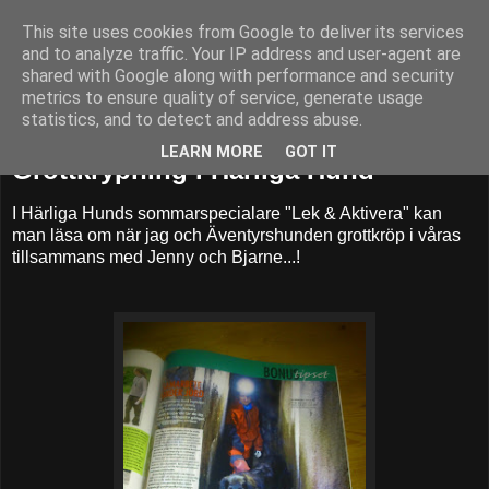
This site uses cookies from Google to deliver its services
52adventures
and to analyze traffic. Your IP address and user-agent are
shared with Google along with performance and security
metrics to ensure quality of service, generate usage
statistics, and to detect and address abuse.
fredag 2 augusti 2013
LEARN MORE
GOT IT
Grottkrypning i Härliga Hund
I Härliga Hunds sommarspecialare "Lek & Aktivera" kan
man läsa om när jag och Äventyrshunden grottkröp i våras
tillsammans med Jenny och Bjarne...!