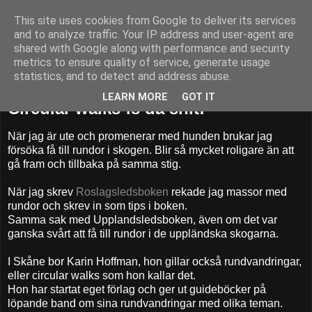
This site uses cookies from Google to deliver its services
52adventures
and to analyze traffic. Your IP address and user-agent are
shared with Google along with performance and security
metrics to ensure quality of service, generate usage
statistics, and to detect and address abuse.
torsdag 7 maj 2015
LEARN MORE
GOT IT
Circular walks-is da shit!
När jag är ute och promenerar med hunden brukar jag
försöka få till rundor i skogen. Blir så mycket roligare än att
gå fram och tillbaka på samma stig.
När jag skrev
Roslagsledsboken
rekade jag massor med
rundor och skrev in som tips i boken.
Samma sak med Upplandsledsboken, även om det var
ganska svårt att få till rundor i de uppländska skogarna.
I Skåne bor Karin Hoffman, hon gillar också rundvandringar,
eller circular walks som hon kallar det.
Hon har startat eget förlag och ger ut guideböcker på
löpande band om sina rundvandringar med olika teman.