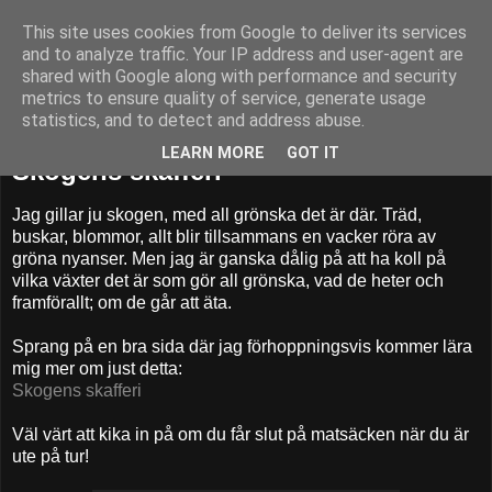
This site uses cookies from Google to deliver its services
52adventures
and to analyze traffic. Your IP address and user-agent are
shared with Google along with performance and security
metrics to ensure quality of service, generate usage
statistics, and to detect and address abuse.
onsdag 6 maj 2015
LEARN MORE
GOT IT
Skogens skafferi
Jag gillar ju skogen, med all grönska det är där. Träd,
buskar, blommor, allt blir tillsammans en vacker röra av
gröna nyanser. Men jag är ganska dålig på att ha koll på
vilka växter det är som gör all grönska, vad de heter och
framförallt; om de går att äta.
Sprang på en bra sida där jag förhoppningsvis kommer lära
mig mer om just detta:
Skogens skafferi
Väl värt att kika in på om du får slut på matsäcken när du är
ute på tur!