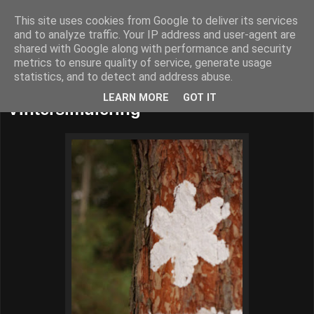
This site uses cookies from Google to deliver its services
52adventures
and to analyze traffic. Your IP address and user-agent are
shared with Google along with performance and security
metrics to ensure quality of service, generate usage
statistics, and to detect and address abuse.
fredag 27 november 2015
LEARN MORE
GOT IT
Vintersimulering