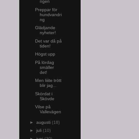
ngen
Preppar för
hundvandri
ng
Glädjande
nyheter!
Det var då på
tiden!
Högst upp
På lördag
smäller
det!
Men liiite trött
blir jag...
Skördat i
Skövde
Vilse på
Vallevägen
►
augusti
(18)
►
juli
(10)
►
juni
(30)