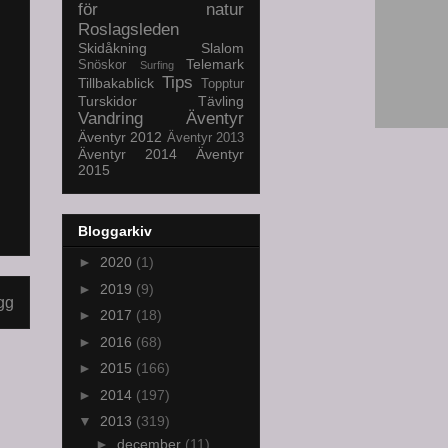
för natur
Roslagsleden
Skidåkning
Slalom
Telemark
Snöskor
Surfing
Tips
Tillbakablick
Topptur
Turskidor
Tävling
Vandring
Äventyr
Äventyr 2012
Äventyr 2013
Äventyr 2014
Äventyr
2015
Bloggarkiv
►
2020
(1)
►
2019
(9)
gg
►
2017
(18)
►
2016
(68)
►
2015
(166)
►
2014
(197)
▼
2013
(319)
►
december
(11)