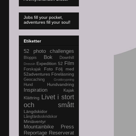
Jobs fill your pocket,
adventures fill your soul!
Etiketter
52 photo challenges
Bok
Bloppis
Downhill
Film
Expedition 52
Dressin
Foto
Följ med
Forskajak
52adventures
Föreläsning
Geocaching
Grottkrypning
Hundvandring
Hund
Inspiration
Kajak
Livet i stort
Klättring
och smått
Längdskidor
Långfärdsskridskor
Miniäventyr
Mountainbike
Press
Reportage
Reserverat