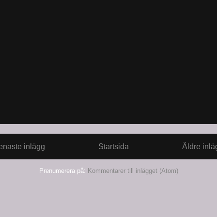
enaste inlägg
Startsida
Äldre inlä
Prenumerera på:
Kommentarer till inlägget (Atom)