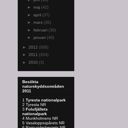
►
maj
(42)
►
april
(37)
►
mars
(35)
►
februari
(30)
►
januari
(40)
►
2012
(505)
►
2011
(324)
►
2010
(3)
Besökta
naturskyddsområden
2011
1
Tyresta nationalpark
2 Tyresta NR
3
Fulufjällets
nationalpark
4 Munkholmens NR
5 Vasaloppsspårets NR
6 Ramunderbergets NR