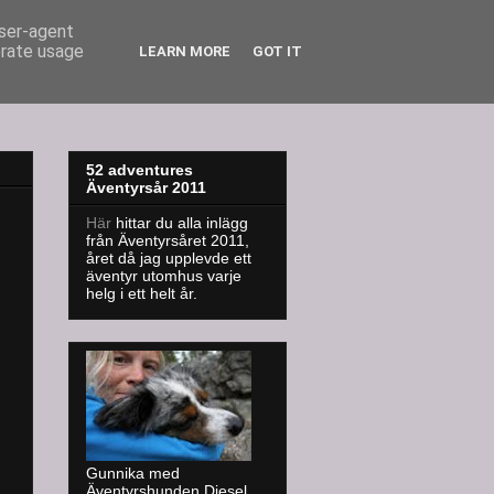
user-agent
erate usage
LEARN MORE
GOT IT
52 adventures
Äventyrsår 2011
Här
hittar du alla inlägg
från Äventyrsåret 2011,
året då jag upplevde ett
äventyr utomhus varje
helg i ett helt år.
Gunnika med
Äventyrshunden Diesel