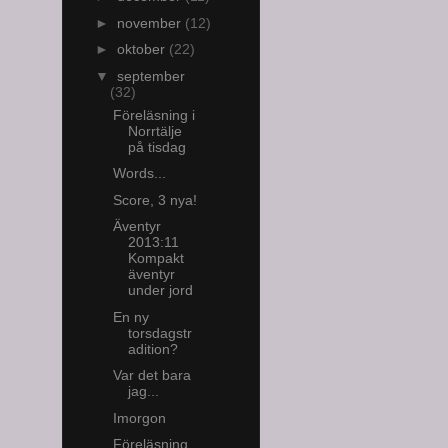
►
november
(12)
►
oktober
(22)
▼
september
(32)
Föreläsning i
Norrtälje
på tisdag
Words...
Score, 3 nya!
Äventyr
2013:11
Kompakt
äventyr
under jord
En ny
torsdagstr
adition?
Var det bara
jag...
Imorgon
Föreläsning