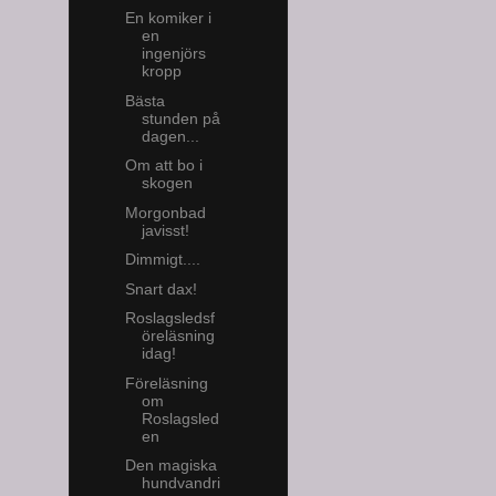
En komiker i
en
ingenjörs
kropp
Bästa
stunden på
dagen...
Om att bo i
skogen
Morgonbad
javisst!
Dimmigt....
Snart dax!
Roslagsledsf
öreläsning
idag!
Föreläsning
om
Roslagsled
en
Den magiska
hundvandri