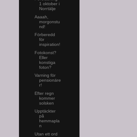
1 oktober i
Norrtälje
Aaaah,
morgonstu
nd!
Förberedd
för
inspiration!
Fotokonst?
Eller
konstiga
foton?
Varning för
pensionäre
r!
Efter regn
kommer
solsken
Upptäckter
på
hemmapla
n
Utan ett ord