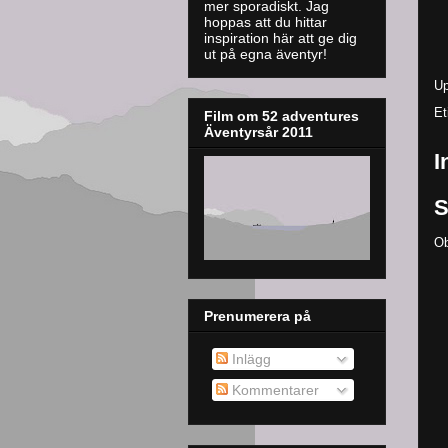
mer sporadiskt. J
ag
hoppas att du hittar
inspiration här att ge dig
ut på egna äventyr!
Up
Et
Film om 52 adventures
Äventyrsår 2011
I
S
Ob
Prenumerera på
Inlägg
Kommentarer