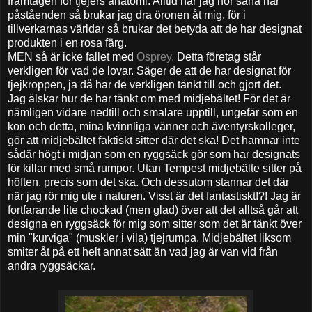
framtagen för tjejers anatomi. Alltid när jag hör såna här
påståenden så brukar jag dra öronen åt mig, för i
tillverkarnas världar så brukar det betyda att de har designat
produkten i en rosa färg.
MEN så är icke fallet med
Osprey.
Detta företag står
verkligen för vad de lovar. Säger de att de har designat för
tjejkroppen, ja då har de verkligen tänkt till och gjort det.
Jag älskar hur de har tänkt om med midjebältet! För det är
nämligen vidare nedtill och smalare upptill, ungefär som en
kon och detta, mina kvinnliga vänner och äventyrskolleger,
gör att midjebältet faktiskt sitter där det ska! Det hamnar inte
sådär högt i midjan som en ryggsäck gör som har designats
för killar med små rumpor. Utan Tempest midjebälte sitter på
höften, precis som det ska. Och dessutom stannar det där
när jag rör mig ute i naturen. Visst är det fantastiskt!?! Jag är
fortfarande lite chockad (men glad) över att det alltså går att
designa en ryggsäck för mig som sitter som det är tänkt över
min "kurviga" (muskler i vila) tjejrumpa. Midjebältet liksom
smiter åt på ett helt annat sätt än vad jag är van vid från
andra ryggsäckar.