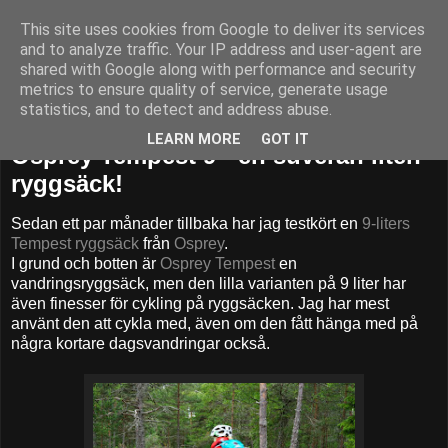
This site uses cookies from Google to deliver its services
52adventures
and to analyze traffic. Your IP address and user-agent are
shared with Google along with performance and security
metrics to ensure quality of service, generate usage
statistics, and to detect and address abuse.
måndag 30 juni 2014
LEARN MORE
GOT IT
Osprey Tempest 9 - en suverän liten
ryggsäck!
Sedan ett par månader tillbaka har jag testkört en
9-liters
Tempest ryggsäck
från
Osprey
.
I grund och botten är
Osprey Tempest
en
vandringsryggsäck, men den lilla varianten på 9 liter har
även finesser för cykling på ryggsäcken. Jag har mest
använt den att cykla med, även om den fått hänga med på
några kortare dagsvandringar också.