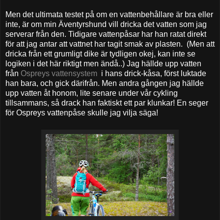
Men det ultimata testet på om en vattenbehållare är bra eller
inte, är om min Äventyrshund vill dricka det vatten som jag
serverar från den. Tidigare vattenpåsar har han ratat direkt
för att jag antar att vattnet har tagit smak av plasten. (Men att
dricka från ett grumligt dike är tydligen okej, kan inte se
logiken i det här riktigt men ändå..) Jag hällde upp vatten
från
Ospreys vattensystem
i hans drick-kåsa, först luktade
han bara, och gick därifrån. Men andra gången jag hällde
upp vatten åt honom, lite senare under vår cykling
tillsammans, så drack han faktiskt ett par klunkar! En seger
för Ospreys vattenpåse skulle jag vilja säga!