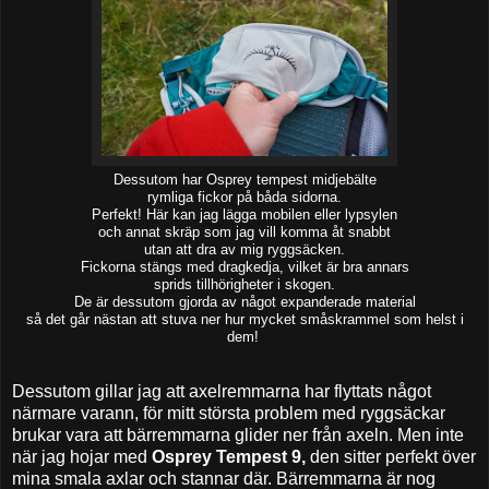
Dessutom har Osprey tempest midjebälte
rymliga fickor på båda sidorna.
Perfekt! Här kan jag lägga mobilen eller lypsylen
och annat skräp som jag vill komma åt snabbt
utan att dra av mig ryggsäcken.
Fickorna stängs med dragkedja, vilket är bra annars
sprids tillhörigheter i skogen.
De är dessutom gjorda av något expanderade material
så det går nästan att stuva ner hur mycket småskrammel som helst i
dem!
Dessutom gillar jag att axelremmarna har flyttats något
närmare varann, för mitt största problem med ryggsäckar
brukar vara att bärremmarna glider ner från axeln. Men inte
när jag hojar med
Osprey Tempest 9,
den sitter perfekt över
mina smala axlar och stannar där. Bärremmarna är nog