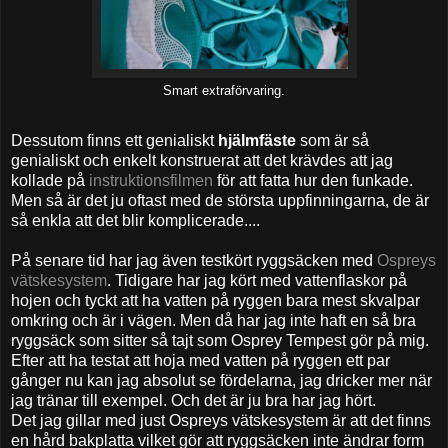
Smart extraförvaring.
Dessutom finns ett genialiskt
hjälmfäste
som är så
genialiskt och enkelt konstruerat att det krävdes att jag
kollade på
instruktionsfilmen
för att fatta hur den funkade.
Men så är det ju oftast med de största uppfinningarna, de är
så enkla att det blir komplicerade....
På senare tid har jag även testkört ryggsäcken med
Ospreys
vätskesystem
. Tidigare har jag kört med vattenflaskor på
hojen och tyckt att ha vatten på ryggen bara mest skvalpar
omkring och är i vägen. Men då har jag inte haft en så bra
ryggsäck som sitter så tajt som Osprey Tempest gör på mig.
Efter att ha testat att hoja med vatten på ryggen ett par
gånger nu kan jag absolut se fördelarna, jag dricker mer när
jag tränar till exempel. Och det är ju bra har jag hört.
Det jag gillar med just Ospreys vätskesystem är att det finns
en hård bakplatta vilket gör att ryggsäcken inte ändrar form