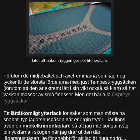
Lite luft bakom ryggen gör det lite svalare.
Förutom de midjebältet och axelremmarna som jag nog
tycker är de största fördelarna med just Tempest-ryggsäcken
(förutom att den är extremt lätt i sin vikt också så klart) så har
väskan massor av små finesser. Men det har alla
Ospreys
ryggsäckar
.
Ett
lättåtkomligt ytterfack
för saker som man måste ha
snabbt, typ jägarsnuspåsen när energin tryter. Här finns
även en
nyckelknippefästare
så att jag inte tjongar iväg
bilnycklarna i skogen när jag drar ut den där
jägarsnuspåsen lite för snabbt för att jag är huuungrig....