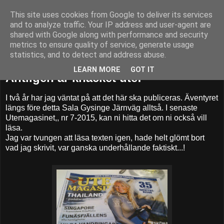
This site uses cookies from Google to deliver its services
52adventures
and to analyze traffic. Your IP address and user-agent are
shared with Google along with performance and security
metrics to ensure quality of service, generate usage
statistics, and to detect and address abuse.
onsdag 19 augusti 2015
LEARN MORE
GOT IT
Äntligen är knäcket ute!
I två år har jag väntat på att det här ska publiceras. Äventyret
längs före detta Sala Gysinge Järnväg alltså. I senaste
Utemagasinet,, nr 7-2015, kan ni hitta det om ni också vill
läsa.
Jag var tvungen att läsa texten igen, hade helt glömt bort
vad jag skrivit, var ganska underhållande faktiskt...!