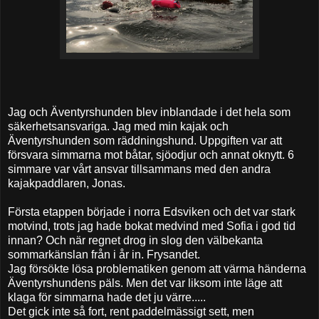
Jag och Äventyrshunden blev inblandade i det hela som
säkerhetsansvariga. Jag med min kajak och
Äventyrshunden som räddningshund. Uppgiften var att
försvara simmarna mot båtar, sjöodjur och annat oknytt. 6
simmare var vårt ansvar tillsammans med den andra
kajakpaddlaren, Jonas.
Första etappen började i norra Edsviken och det var stark
motvind, trots jag hade bokat medvind med Sofia i god tid
innan? Och när regnet drog in slog den välbekanta
sommarkänslan från i år in. Frysandet.
Jag försökte lösa problematiken genom att värma händerna
Äventyrshundens päls. Men det var liksom inte läge att
klaga för simmarna hade det ju värre.....
Det gick inte så fort, rent paddelmässigt sett, men