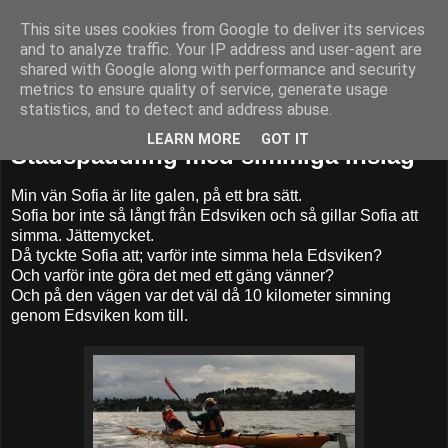
This site uses cookies from Google to deliver its services
52adventures
and to analyze traffic. Your IP address and user-agent are
shared with Google along with performance and security
metrics to ensure quality of service, generate usage
statistics, and to detect and address abuse.
lördag 5 september 2015
LEARN MORE
GOT IT
Stadspaddling med simmiga inslag
Min vän Sofia är lite galen, på ett bra sätt.
Sofia bor inte så långt från Edsviken och så gillar Sofia att
simma. Jättemycket.
Då tyckte Sofia att; varför inte simma hela Edsviken?
Och varför inte göra det med ett gäng vänner?
Och på den vägen var det väl då 10 kilometer simning
genom Edsviken kom till.