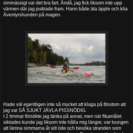
simmässigt var det bra fart. Ändå, jag fick liksom inte upp
värmen där jag puttrade fram. Hann både äta äpple och klia
Äventyrshunden på magen.
Hade väl egentligen inte så mycket att klaga på förutom att
jag var SÅ SJUKT JÄVLA PISSNÖDIG.
I 2 timmar försökte jag tänka på annat, men när fikamålet
siktades kunde jag liksom inte hålla mig längre, var tvungen
att lämna simmarna åt sitt öde och besöka stranden som