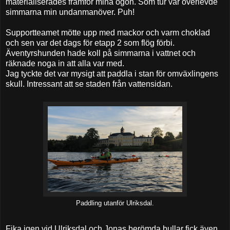
materialiserades framför mina ögon. Som tur var överlevde
simmarna min undanmanöver. Puh!
Supportteamet mötte upp med mackor och varm choklad
och sen var det dags för etapp 2 som flög förbi.
Äventyrshunden hade koll på simmarna i vattnet och
räknade noga in att alla var med.
Jag tyckte det var mysigt att paddla i stan för omväxlingens
skull. Intressant att se staden från vattensidan.
Paddling utanför Ulriksdal.
Fika igen vid Ulriksdal och Jonas berömda bullar fick även