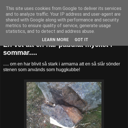
This site uses cookies from Google to deliver its services
52adventures
and to analyze traffic. Your IP address and user-agent are
shared with Google along with performance and security
metrics to ensure quality of service, generate usage
statistics, and to detect and address abuse.
lördag 26 september 2015
LEARN MORE
GOT IT
En vet att en har paddlat mycket i
sommar....
..... om en har blivit så stark i armarna att en så slår sönder
stenen som används som huggkubbe!