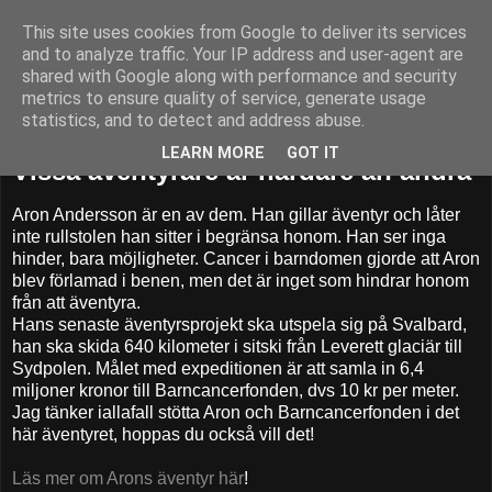
This site uses cookies from Google to deliver its services
52adventures
and to analyze traffic. Your IP address and user-agent are
shared with Google along with performance and security
metrics to ensure quality of service, generate usage
statistics, and to detect and address abuse.
fredag 21 oktober 2016
LEARN MORE
GOT IT
Vissa äventyrare är hårdare än andra
Aron Andersson är en av dem. Han gillar äventyr och låter
inte rullstolen han sitter i begränsa honom. Han ser inga
hinder, bara möjligheter. Cancer i barndomen gjorde att Aron
blev förlamad i benen, men det är inget som hindrar honom
från att äventyra.
Hans senaste äventyrsprojekt ska utspela sig på Svalbard,
han ska skida 640 kilometer i sitski från Leverett glaciär till
Sydpolen. Målet med expeditionen är att samla in 6,4
miljoner kronor till Barncancerfonden, dvs 10 kr per meter.
Jag tänker iallafall stötta Aron och Barncancerfonden i det
här äventyret, hoppas du också vill det!
Läs mer om Arons äventyr här
!