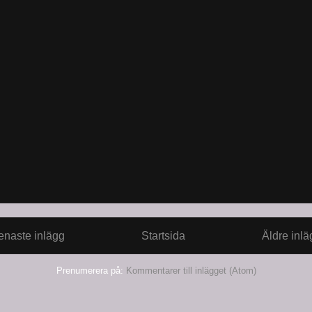
enaste inlägg
Startsida
Äldre inlä
Prenumerera på:
Kommentarer till inlägget (Atom)