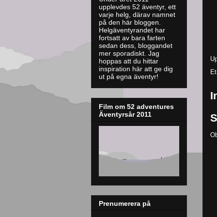
upplevdes 52 äventyr, ett
varje helg, därav namnet
på den här bloggen.
Helgäventyrandet har
fortsatt av bara farten
sedan dess, bloggandet
mer sporadiskt. J
ag
Up
hoppas att du hittar
inspiration här att ge dig
Et
ut på egna äventyr!
I
Film om 52 adventures
Äventyrsår 2011
S
Ob
Prenumerera på