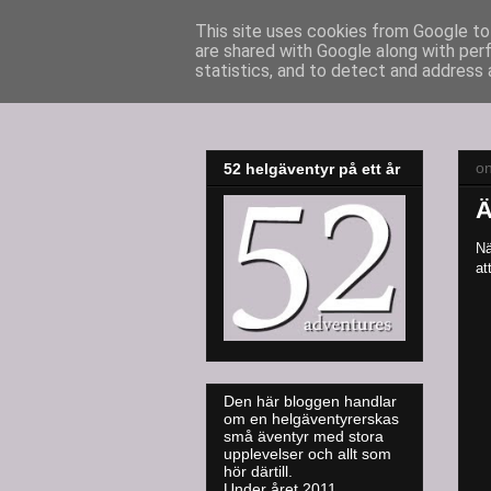
This site uses cookies from Google to 
are shared with Google along with per
52adventures
statistics, and to detect and address 
on
52 helgäventyr på ett år
Ä
Nä
at
Den här bloggen handlar
om en helgäventyrerskas
små äventyr med stora
upplevelser och allt som
hör därtill.
Under året 2011