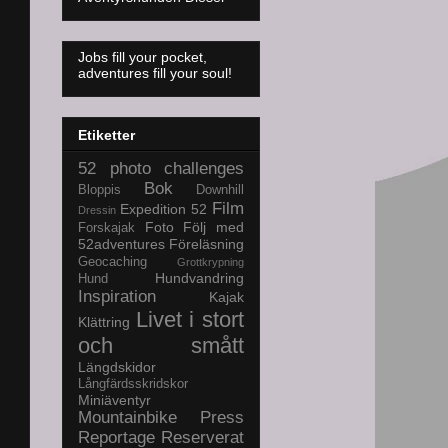
Jobs fill your pocket,
adventures fill your soul!
Etiketter
52 photo challenges
Bok
Bloppis
Downhill
Film
Expedition 52
Dressin
Foto
Följ med
Forskajak
52adventures
Föreläsning
Geocaching
Grottkrypning
Hundvandring
Hund
Inspiration
Kajak
Livet i stort
Klättring
och smått
Längdskidor
Långfärdsskridskor
Miniäventyr
Mountainbike
Press
Reportage
Reserverat