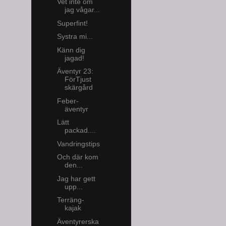
Vet inte om
jag vågar...
Superfint!
Systra mi...
Känn dig
jagad!
Äventyr 23:
FörTjust
skärgård
Feber-
äventyr
Lätt
packad....
Vandringstips
Och där kom
den...
Jag har gett
upp...
Terräng-
kajak
Äventyrerska