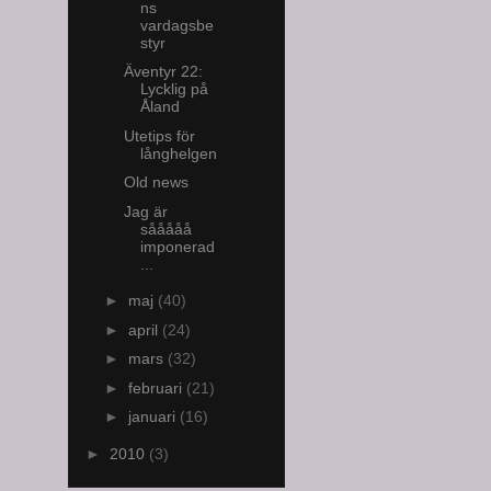
ns
vardagsbe
styr
Äventyr 22:
Lycklig på
Åland
Utetips för
långhelgen
Old news
Jag är
sååååå
imponerad
...
►
maj
(40)
►
april
(24)
►
mars
(32)
►
februari
(21)
►
januari
(16)
►
2010
(3)