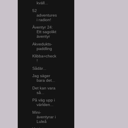
kväll...
52
adventures
i radion!
Äventyr 24:
Ett sagolikt
äventyr
Akvedukts-
paddling
Klibba=check
!
Sådär...
Jag säger
bara det...
Det kan vara
så...
På väg upp i
världen...
Mini-
äventyrar i
Luleå