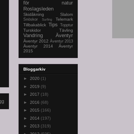
för natur
Roslagsleden
Skidåkning
Slalom
Telemark
Snöskor
Surfing
Tips
Tillbakablick
Topptur
Turskidor
Tävling
Vandring
Äventyr
Äventyr 2012
Äventyr 2013
Äventyr 2014
Äventyr
2015
Bloggarkiv
►
2020
(1)
►
2019
(9)
►
2017
(18)
gg
►
2016
(68)
►
2015
(166)
►
2014
(197)
►
2013
(319)
►
2012
(505)