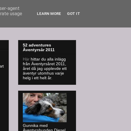
user-agent
erate usage
LEARN MORE
GOT IT
52 adventures
Äventyrsår 2011
Här
hittar du alla inlägg
från Äventyrsåret 2011,
art
året då jag upplevde ett
äventyr utomhus varje
helg i ett helt år.
Gunnika med
Äventyrshunden Diesel