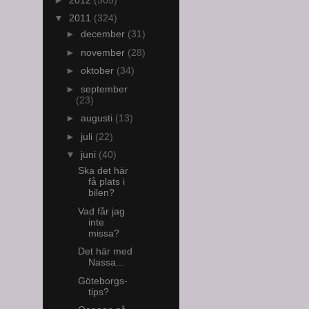
▼
2011
(324)
►
december
(31)
►
november
(28)
►
oktober
(34)
►
september
(23)
►
augusti
(13)
►
juli
(22)
▼
juni
(40)
Ska det här
få plats i
bilen?
Vad får jag
inte
missa?
Det här med
Nassa...
Göteborgs-
tips?