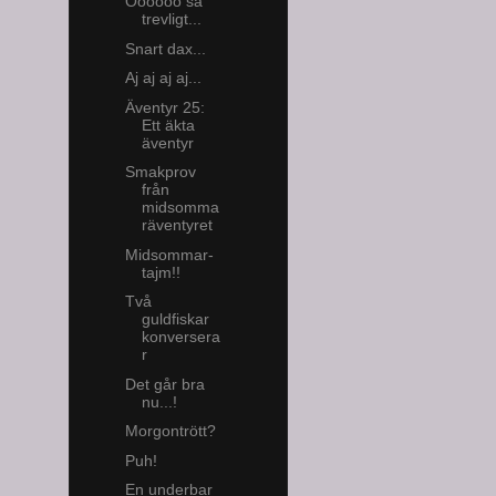
Oooooo så
trevligt...
Snart dax...
Aj aj aj aj...
Äventyr 25:
Ett äkta
äventyr
Smakprov
från
midsomma
räventyret
Midsommar-
tajm!!
Två
guldfiskar
konversera
r
Det går bra
nu...!
Morgontrött?
Puh!
En underbar