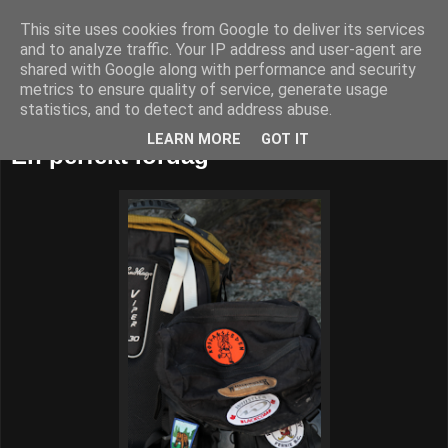
This site uses cookies from Google to deliver its services
52adventures
and to analyze traffic. Your IP address and user-agent are
shared with Google along with performance and security
metrics to ensure quality of service, generate usage
statistics, and to detect and address abuse.
lördag 27 oktober 2012
LEARN MORE
GOT IT
En perfekt lördag