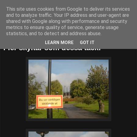
This site uses cookies from Google to deliver its services
52adventures
and to analyze traffic. Your IP address and user-agent are
shared with Google along with performance and security
metrics to ensure quality of service, generate usage
statistics, and to detect and address abuse.
måndag 15 oktober 2012
LEARN MORE
GOT IT
Fler skyltar som dessa tack!