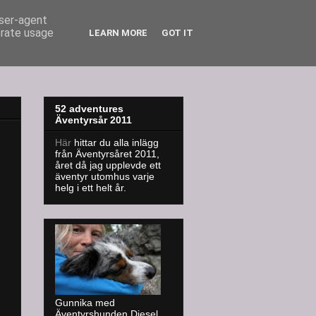
user-agent
erate usage
LEARN MORE
GOT IT
52 adventures
Äventyrsår 2011
Här
hittar du alla inlägg
från Äventyrsåret 2011,
året då jag upplevde ett
äventyr utomhus varje
helg i ett helt år.
Gunnika med
Äventyrshunden Diesel