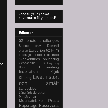
Jobs fill your pocket,
adventures fill your soul!
Etiketter
52 photo challenges
Bok
Bloppis
Downhill
Film
Expedition 52
Dressin
Foto
Följ med
Forskajak
52adventures
Föreläsning
Geocaching
Grottkrypning
or
Hundvandring
Hund
Inspiration
Kajak
Livet i stort
Klättring
och smått
Längdskidor
Långfärdsskridskor
Miniäventyr
Mountainbike
Press
Reportage
Reserverat