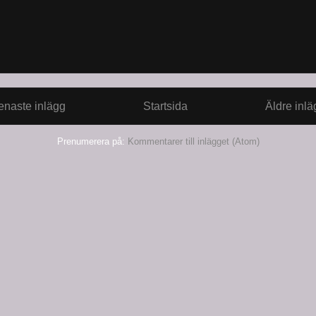
enaste inlägg
Startsida
Äldre inlä
Prenumerera på:
Kommentarer till inlägget (Atom)