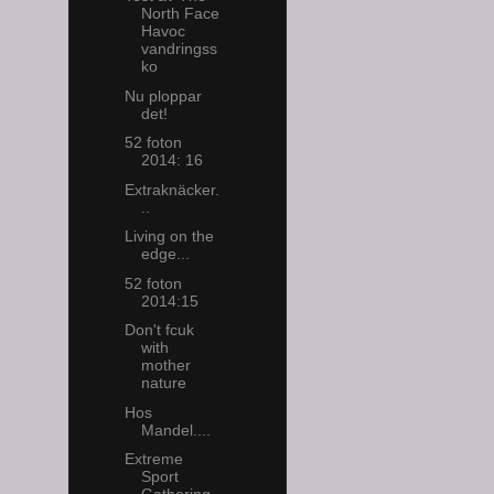
North Face
Havoc
vandringss
ko
Nu ploppar
det!
52 foton
2014: 16
Extraknäcker.
..
Living on the
edge...
52 foton
2014:15
Don't fcuk
with
mother
nature
Hos
Mandel....
Extreme
Sport