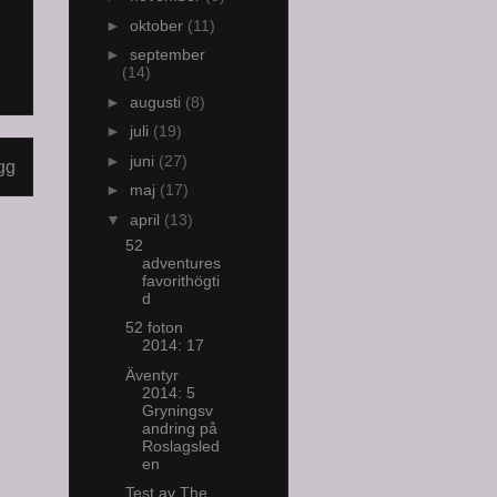
►
oktober
(11)
►
september
(14)
►
augusti
(8)
►
juli
(19)
►
juni
(27)
gg
►
maj
(17)
▼
april
(13)
52
adventures
favorithögti
d
52 foton
2014: 17
Äventyr
2014: 5
Gryningsv
andring på
Roslagsled
en
Test av The