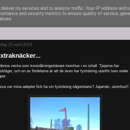
deliver its services and to analyze traffic. Your IP address and 
formance and security metrics to ensure quality of service, gen
abuse.
sdag 15 april 2014
xtraknäcker...
.denna vecka som konståkningstränare inomhus i en ishall. Tjejerna har
skläger, och en av fördelarna är att de även har fysträning utanför isen under
gret.
ssa var mina adepter fick ha sin fysträning någonstans? Jajamän, utomhus!!