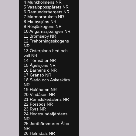
4 Munkholmens NR
5 Vasaloppsspårets NR
6 Ramunderbergets NR
7 Marmorbrukets NR
8 Ekebysjöns NR
9 Rösjöskogens NR
10 Angarnssjöängen NR
11 Bromseby NR
12 Trehörningsskogens
NR
13 Österplana hed och
vall NR
14 Törnsäter NR
15 Ågelsjöns NR
16 Barnens ö NR
17 Gränsö NR
18 Sladö och Äskeskärs
NR
19 Hulöhamn NR
20 Vindåsen NR
21 Ramslökedalens NR
22 Forsbos NR
23 Ryrs NR
24 Hedesundafjärdens
NR
25 Jordbärsmuren-Ålbo
NR
26 Halmdals NR