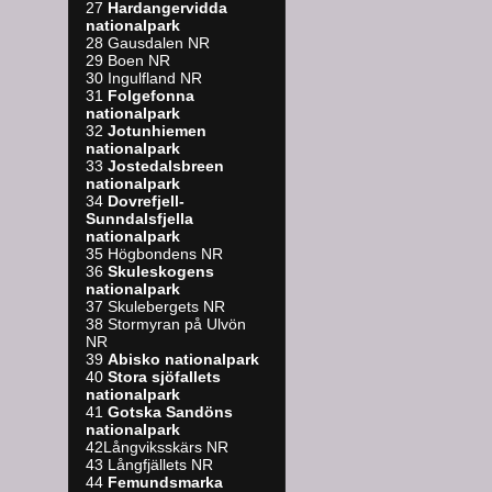
27
Hardangervidda
nationalpark
28 Gausdalen NR
29 Boen NR
30 Ingulfland NR
31
Folgefonna
nationalpark
32
Jotunhiemen
nationalpark
33
Jostedalsbreen
nationalpark
34
Dovrefjell-
Sunndalsfjella
nationalpark
35 Högbondens NR
36
Skuleskogens
nationalpark
37 Skulebergets NR
38 Stormyran på Ulvön
NR
39
A
bisko nationalpark
40
Stora sjöfallets
nationalpark
41
Gotska Sandöns
nationalpark
42Långviksskärs NR
43 Långfjällets NR
44
Femundsmarka