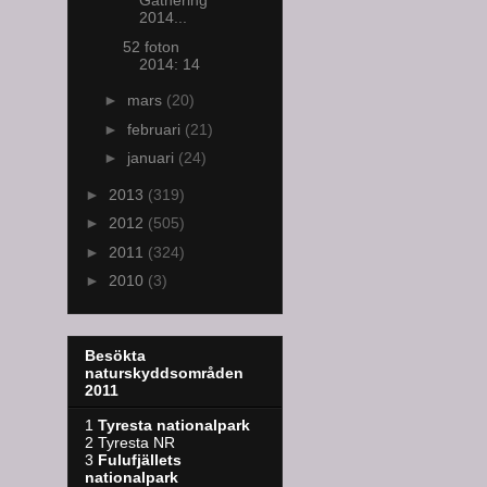
Gathering
2014...
52 foton
2014: 14
►
mars
(20)
►
februari
(21)
►
januari
(24)
►
2013
(319)
►
2012
(505)
►
2011
(324)
►
2010
(3)
Besökta
naturskyddsområden
2011
1
Tyresta nationalpark
2 Tyresta NR
3
Fulufjällets
nationalpark