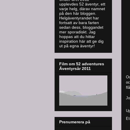
upplevdes 52 äventyr, ett
varje helg, därav namnet
på den här bloggen.
Helgäventyrandet har
fortsatt av bara farten
sedan dess, bloggandet
mer sporadiskt. J
ag
hoppas att du hittar
inspiration här att ge dig
ut på egna äventyr!
Film om 52 adventures
Äventyrsår 2011
Oc
oc
fl
Jo
Up
Et
Prenumerera på