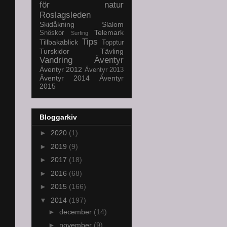
för natur
Roslagsleden
Skidåkning
Slalom
Telemark
Snöskor
Surfing
Tips
Tillbakablick
Topptur
Turskidor
Tävling
Vandring
Äventyr
Äventyr 2012
Äventyr 2013
Äventyr 2014
Äventyr
2015
Bloggarkiv
►
2020
(1)
►
2019
(9)
►
2017
(18)
►
2016
(68)
►
2015
(166)
▼
2014
(197)
►
december
(14)
►
november
(9)