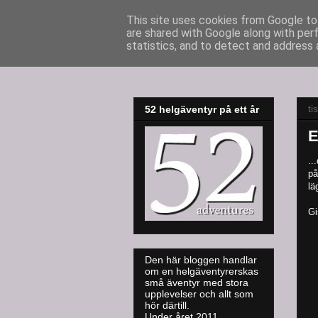
This site uses cookies from Google to 
are shared with Google along with per
52adventures
statistics, and to detect and address 
ti
52 helgäventyr på ett år
E
..
på
lä
Gi
Den här bloggen handlar
om en helgäventyrerskas
små äventyr med stora
upplevelser och allt som
hör därtill.
Under året 2011