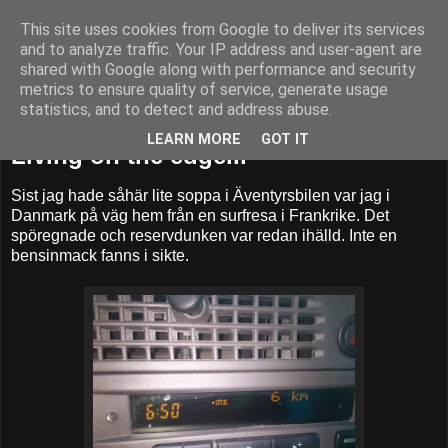
This site uses cookies from Google to deliver its services
52adventures
and to analyze traffic. Your IP address and user-agent are
shared with Google along with performance and security
metrics to ensure quality of service, generate usage
statistics, and to detect and address abuse.
måndag 14 april 2014
LEARN MORE
GOT IT
Living on the edge...
Sist jag hade såhär lite soppa i Äventyrsbilen var jag i
Danmark på väg hem från en surfresa i Frankrike. Det
spöregnade och reservdunken var redan ihälld. Inte en
bensinmack fanns i sikte.