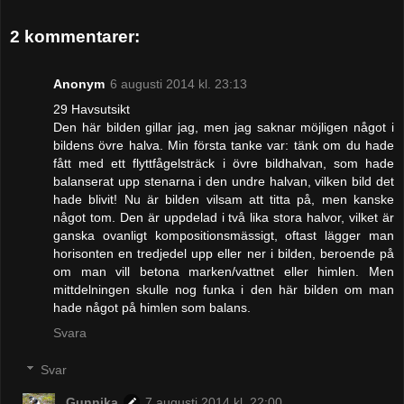
2 kommentarer:
Anonym
6 augusti 2014 kl. 23:13
29 Havsutsikt
Den här bilden gillar jag, men jag saknar möjligen något i
bildens övre halva. Min första tanke var: tänk om du hade
fått med ett flyttfågelsträck i övre bildhalvan, som hade
balanserat upp stenarna i den undre halvan, vilken bild det
hade blivit! Nu är bilden vilsam att titta på, men kanske
något tom. Den är uppdelad i två lika stora halvor, vilket är
ganska ovanligt kompositionsmässigt, oftast lägger man
horisonten en tredjedel upp eller ner i bilden, beroende på
om man vill betona marken/vattnet eller himlen. Men
mittdelningen skulle nog funka i den här bilden om man
hade något på himlen som balans.
Svara
Svar
Gunnika
7 augusti 2014 kl. 22:00