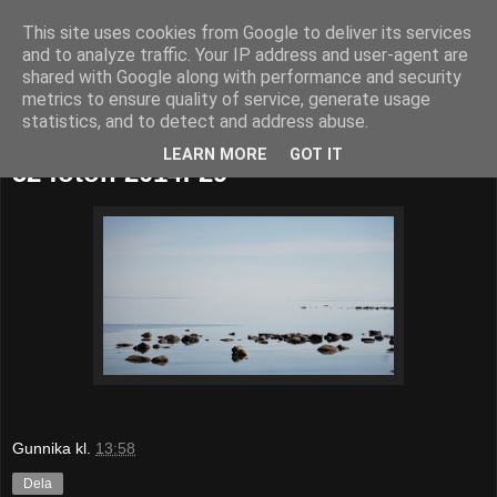
This site uses cookies from Google to deliver its services
52adventures
and to analyze traffic. Your IP address and user-agent are
shared with Google along with performance and security
metrics to ensure quality of service, generate usage
statistics, and to detect and address abuse.
söndag 20 juli 2014
LEARN MORE
GOT IT
52 foton 2014: 29
Gunnika
kl.
13:58
Dela