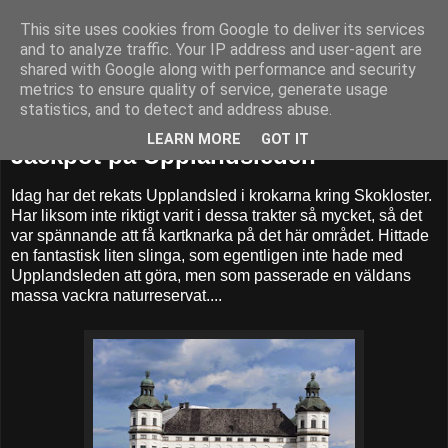
This site uses cookies from Google to deliver its services
52adventures
and to analyze traffic. Your IP address and user-agent are
shared with Google along with performance and security
metrics to ensure quality of service, generate usage
statistics, and to detect and address abuse.
torsdag 3 juli 2014
LEARN MORE
GOT IT
Jackpot på Upplandsleden
Idag har det rekats Upplandsled i krokarna kring Skokloster.
Har liksom inte riktigt varit i dessa trakter så mycket, så det
var spännande att få kartknarka på det här området. Hittade
en fantastisk liten slinga, som egentligen inte hade med
Upplandsleden att göra, men som passerade en väldans
massa vackra naturreservat....