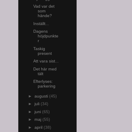
Vad var det
som
hände?
Inställt...
Dagens
höjdpunkte
r
Taskig
present
Att vara sist...
Det här med
tält
Efterlyses:
parkering
►
augusti
(45)
►
juli
(34)
►
juni
(65)
►
maj
(55)
►
april
(38)