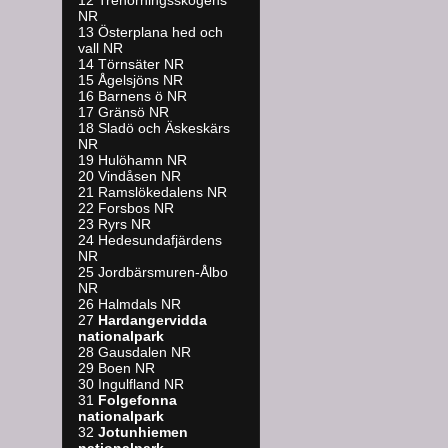
NR
13 Österplana hed och
vall NR
14 Törnsäter NR
15 Ågelsjöns NR
16 Barnens ö NR
17 Gränsö NR
18 Sladö och Äskeskärs
NR
19 Hulöhamn NR
20 Vindåsen NR
21 Ramslökedalens NR
22 Forsbos NR
23 Ryrs NR
24 Hedesundafjärdens
NR
25 Jordbärsmuren-Ålbo
NR
26 Halmdals NR
27
Hardangervidda
nationalpark
28 Gausdalen NR
29 Boen NR
30 Ingulfland NR
31
Folgefonna
nationalpark
32
Jotunhiemen
nationalpark