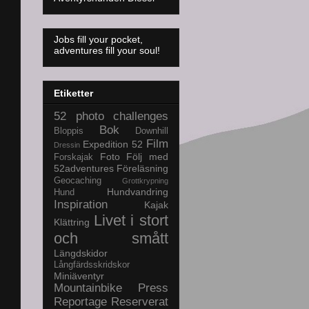
Jobs fill your pocket,
adventures fill your soul!
Etiketter
52 photo challenges
Bok
Bloppis
Downhill
Film
Expedition 52
Dressin
Foto
Följ med
Forskajak
52adventures
Föreläsning
Geocaching
Grottkrypning
Hundvandring
Hund
Inspiration
Kajak
Livet i stort
Klättring
och smått
Längdskidor
Långfärdsskridskor
Miniäventyr
Mountainbike
Press
Reportage
Reserverat