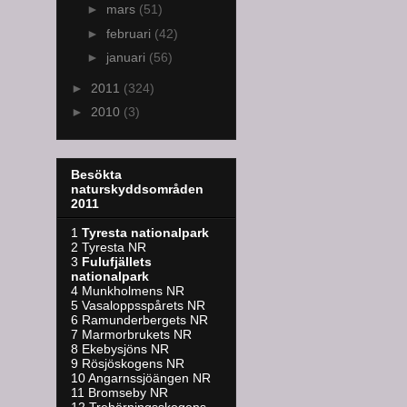
►
mars
(51)
►
februari
(42)
►
januari
(56)
►
2011
(324)
►
2010
(3)
Besökta
naturskyddsområden
2011
1
Tyresta nationalpark
2 Tyresta NR
3
Fulufjällets
nationalpark
4 Munkholmens NR
5 Vasaloppsspårets NR
6 Ramunderbergets NR
7 Marmorbrukets NR
8 Ekebysjöns NR
9 Rösjöskogens NR
10 Angarnssjöängen NR
11 Bromseby NR
12 Trehörningsskogens