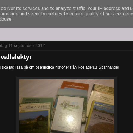
deliver its services and to analyze traffic. Your IP address and 
formance and security metrics to ensure quality of service, gen
abuse.
sdag 11 september 2012
vällslektyr
 ska jag läsa på om osannolika historier från Roslagen..! Spännande!