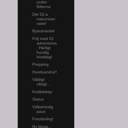
under
fötterna
Det 52:a
naturreser
vatet!
Byteshandel
Följ med 52
adventures
: Härligt
hundig
höstdag!
Prepping
Hundvandra!!
Väldigt
viktigt....
Kvällslektyr
Status
Välbehövlig
paus
Fototävling!
Ny blogg...