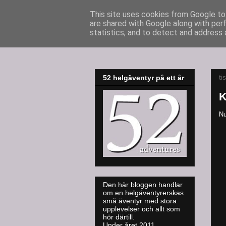
This site uses cookies from Google to 
are shared with Google along with per
52adventures
statistics, and to detect and address 
ti
52 helgäventyr på ett år
K
Nu
Den här bloggen handlar
om en helgäventyrerskas
små äventyr med stora
upplevelser och allt som
hör därtill.
Under året 2011