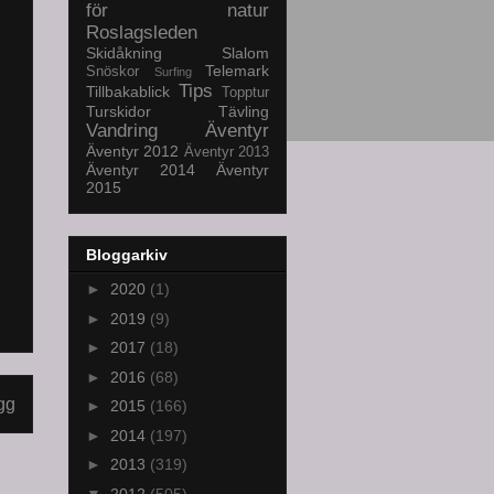
för natur
Roslagsleden
Skidåkning
Slalom
Telemark
Snöskor
Surfing
Tips
Tillbakablick
Topptur
Turskidor
Tävling
Vandring
Äventyr
Äventyr 2012
Äventyr 2013
Äventyr 2014
Äventyr
2015
Bloggarkiv
►
2020
(1)
►
2019
(9)
►
2017
(18)
►
2016
(68)
gg
►
2015
(166)
►
2014
(197)
►
2013
(319)
▼
2012
(505)