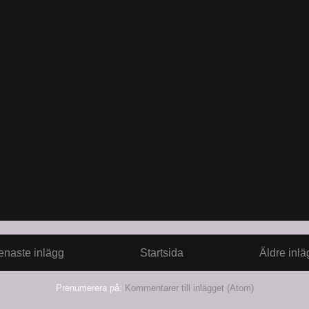
enaste inlägg
Startsida
Äldre inlä
Prenumerera på:
Kommentarer till inlägget (Atom)