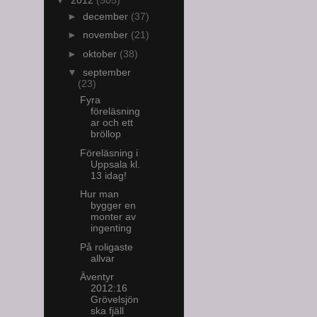
►
december
(37)
►
november
(21)
►
oktober
(38)
▼
september
(23)
Fyra
föreläsning
ar och ett
bröllop
Föreläsning i
Uppsala kl.
13 idag!
Hur man
bygger en
monter av
ingenting
På roligaste
allvar
Äventyr
2012:16
Grövelsjön
ska fjäll