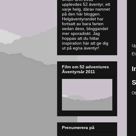
upplevdes 52 äventyr, ett
varje helg, därav namnet
på den här bloggen.
Helgäventyrandet har
fortsatt av bara farten
sedan dess, bloggandet
mer sporadiskt. J
ag
hoppas att du hittar
inspiration här att ge dig
Up
ut på egna äventyr!
Et
Film om 52 adventures
I
Äventyrsår 2011
S
Ob
Prenumerera på