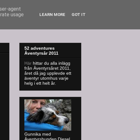
user-agent
erate usage
LEARN MORE
GOT IT
52 adventures
Äventyrsår 2011
Här
hittar du alla inlägg
från Äventyrsåret 2011,
året då jag upplevde ett
äventyr utomhus varje
helg i ett helt år.
Gunnika med
Äventyrshunden Diesel