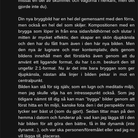
missat en del av skummet och vågorna i nerkant, men det
gjorde inte du).
Din nya bryggbild har en hel del gemensamt med den förra,
men också en hel del som skiljer. Kompositionen med en
brygga som löper in från ena sidan/bildhörnet och slutar i
mitten är mycket effektiv, den skapar en skön djupkänsla
och den har du fått fram även i den här nya bilden. Men
den nya är lugnare och mer kontemplativ, dels genom
bildens innehåll men det förstärks även genom att du
använt ett liggande format, du har t.o.m. beskurit den till
ungefär 2:1-format. Nu är det inte bara bryggan som ger
djupkänsla, nästan alla linjer i bilden pekar in mot en
centralpunkt.
Bilden kan stå för sig själv, som en lugn och meditativ miljö,
men jag skulle vilja ha en intressepunkt också. Som jag
tidigare nämnt till dig så kan man “bygga” bilder genom att
först hitta en fin miljö, kanske fota den i det perspektiv man
tycker ser bäst ut (som du gjort). Sedan tittar man på den
hemma i datorn och funderar på: vad kan jag lägga till i den
här bilden för att göra den bättre, få in lite dynamik (inte
dynamit...), och var ska personen/föremålet eller vad jag nu
vill lägga till, placeras.