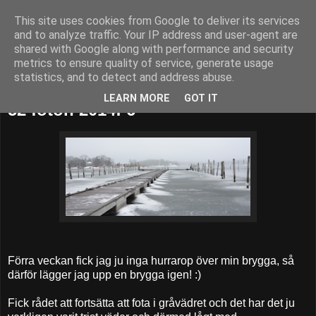
This site uses cookies from Google to deliver its services
52adventures
and to analyze traffic. Your IP address and user-agent are
shared with Google along with performance and security
metrics to ensure quality of service, generate usage
statistics, and to detect and address abuse.
söndag 9 februari 2014
LEARN MORE
GOT IT
52 foton 2014: 6
Förra veckan fick jag ju inga hurrarop över min brygga, så
därför lägger jag upp en brygga igen! :)
Fick rådet att fortsätta att fota i gråvädret och det har det ju