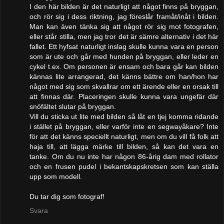
I den här bilden är det naturligt att något finns på bryggan,
och rör sig i dess riktning, jag föreslår framåt/inåt i bilden.
Man kan även tänka sig att något rör sig mot fotografen,
eller står stilla, men jag tror det är sämre alternativ i det här
fallet. Ett hyfsat naturligt inslag skulle kunna vara en person
som är ute och går med hunden på bryggan, eller leder en
cykel t.ex. Om personen är ensam och bara går kan bilden
kännas lite arrangerad, det känns bättre om han/hon har
något med sig som skvallrar om ett ärende eller en orsak till
att finnas där. Placeringen skulle kunna vara ungefär där
snöfältet slutar på bryggan.
Vill du sticka ut lite med bilden så låt en tjej komma ridande
i stället på bryggan, eller varför inte en segwayåkare? Inte
för att det känns speciellt naturligt, men om du vill få folk att
haja till, att lägga märke till bilden, så kan det vara en
tanke. Om du nu inte har någon 86-årig dam med rollator
och en frusen pudel i bekantskapskretsen som kan ställa
upp som modell.
Du tar dig som fotograf!
Svara