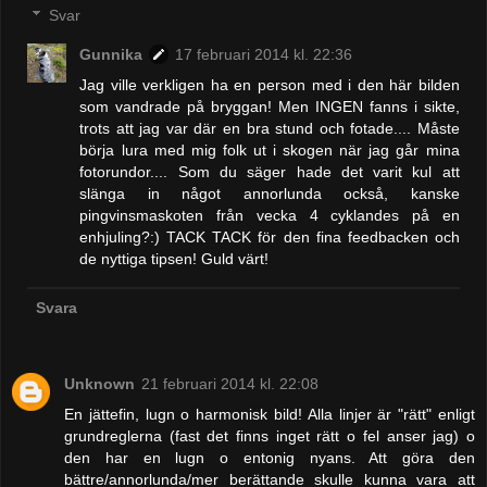
Svar
Gunnika
17 februari 2014 kl. 22:36
Jag ville verkligen ha en person med i den här bilden
som vandrade på bryggan! Men INGEN fanns i sikte,
trots att jag var där en bra stund och fotade.... Måste
börja lura med mig folk ut i skogen när jag går mina
fotorundor.... Som du säger hade det varit kul att
slänga in något annorlunda också, kanske
pingvinsmaskoten från vecka 4 cyklandes på en
enhjuling?:) TACK TACK för den fina feedbacken och
de nyttiga tipsen! Guld värt!
Svara
Unknown
21 februari 2014 kl. 22:08
En jättefin, lugn o harmonisk bild! Alla linjer är "rätt" enligt
grundreglerna (fast det finns inget rätt o fel anser jag) o
den har en lugn o entonig nyans. Att göra den
bättre/annorlunda/mer berättande skulle kunna vara att