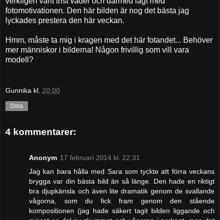
verkligen varit trist väder och därmed lågt med
fotomotivationen. Den här bilden är nog det bästa jag
lyckades prestera den här veckan.
Hmm, måste ta mig i kragen med det här fotandet... Behöver
mer människor i bilderna! Någon frivillig som vill vara
modell?
Gunnika
kl.
20:00
Dela
4 kommentarer:
Anonym
17 februari 2014 kl. 22:31
Jag kan bara hålla med Sara som tyckte att förra veckans
brygga var din bästa bild än så länge. Den hade en riktigt
bra djupkänsla och även lite dramatik genom de svallande
vågorna, som du fick fram genom den stående
kompositionen (jag hade säkert tagit bilden liggande och