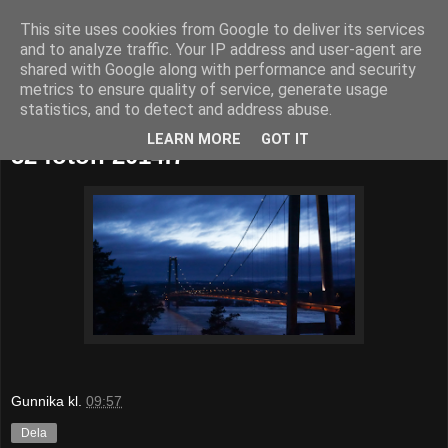
This site uses cookies from Google to deliver its services
52adventures
and to analyze traffic. Your IP address and user-agent are
shared with Google along with performance and security
metrics to ensure quality of service, generate usage
statistics, and to detect and address abuse.
söndag 16 februari 2014
LEARN MORE
GOT IT
52 foton 2014:7
Gunnika
kl.
09:57
Dela