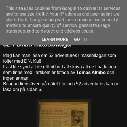
This site uses cookies from Google to deliver its services
52adventures
and to analyze traffic. Your IP address and user-agent are
shared with Google along with performance and security
metrics to ensure quality of service, generate usage
statistics, and to detect and address abuse.
måndag 5 mars 2012
LEARN MORE
GOT IT
52 i DN:s mässbilaga
Idag kan man läsa om 52 adventures i mässbilagan som
följer med DN. Kul!
Fast lite synd att de glömt bort att skriva att de fina fotona
som finns med i artikeln är fotade av
Tomas Almbo
och
ingen annan.
Bilagan finns även på nätet
här
, och 52 adventures kan ni
läsa om på sidan 6.