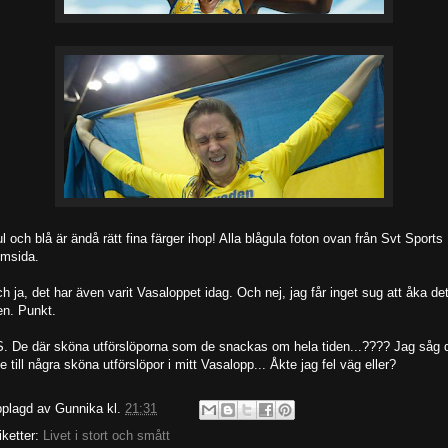
l och blå är ändå rätt fina färger ihop! Alla blågula foton ovan från Svt Sports
msida.
h ja, det har även varit Vasaloppet idag. Och nej, jag får inget sug att åka de
en. Punkt.
. De där sköna utförslöporna som de snackas om hela tiden...???? Jag såg 
te till några sköna utförslöpor i mitt Vasalopp... Åkte jag fel väg eller?
plagd av
Gunnika
kl.
21:31
iketter:
Livet i stort och smått