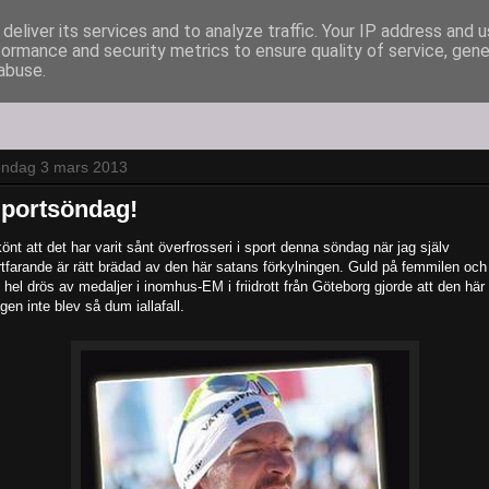
deliver its services and to analyze traffic. Your IP address and 
formance and security metrics to ensure quality of service, gen
abuse.
öndag 3 mars 2013
portsöndag!
önt att det har varit sånt överfrosseri i sport denna söndag när jag själv
rtfarande är rätt brädad av den här satans förkylningen. Guld på femmilen och
 hel drös av medaljer i inomhus-EM i friidrott från Göteborg gjorde att den här
gen inte blev så dum iallafall.