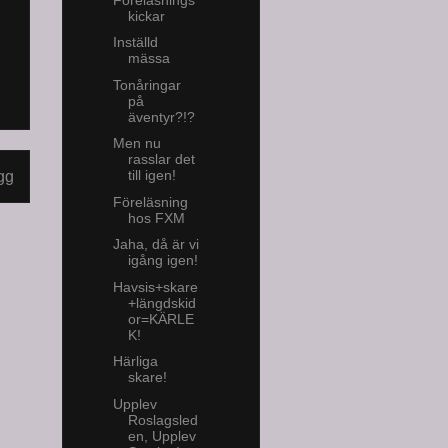
kickar
Inställd
mässa
Tonåringar
på
äventyr?!?
Men nu
rasslar det
till igen!
gg
Föreläsning
hos FXM
Jaha, då är vi
igång igen!
Havsis+skare
+längdskid
or=KÄRLE
K!
Härliga
skare!
Upplev
Roslagsled
en, Upplev