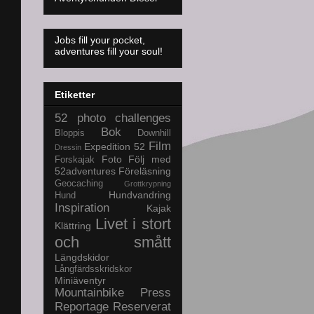
Jobs fill your pocket,
adventures fill your soul!
Etiketter
52 photo challenges
Bok
Bloppis
Downhill
Film
Expedition 52
Dressin
Foto
Följ med
Forskajak
52adventures
Föreläsning
Geocaching
Grottkrypning
Hundvandring
Hund
Inspiration
Kajak
Livet i stort
Klättring
och smått
Längdskidor
Långfärdsskridskor
Miniäventyr
Mountainbike
Press
Reportage
Reserverat