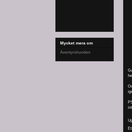
Mycket mera om
Äventyrshunden
Gu
he
Oc
ig
PS
in
Up
Et