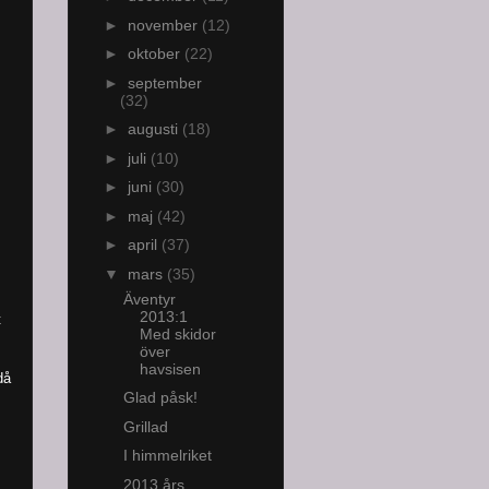
►
november
(12)
►
oktober
(22)
►
september
(32)
►
augusti
(18)
►
juli
(10)
►
juni
(30)
►
maj
(42)
►
april
(37)
▼
mars
(35)
Äventyr
2013:1
t
Med skidor
över
havsisen
då
Glad påsk!
Grillad
I himmelriket
2013 års