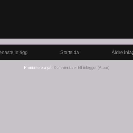
enaste inlägg
Startsida
Äldre inlä
Prenumerera på:
Kommentarer till inlägget (Atom)