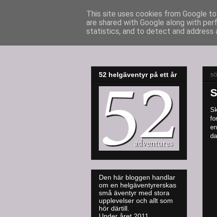
This site uses cookies from Google to 
are shared with Google along with per
52adventures
statistics, and to detect and address 
s
52 helgäventyr på ett år
S
Sk
fo
en
da
Den här bloggen handlar
om en helgäventyrerskas
små äventyr med stora
upplevelser och allt som
hör därtill.
Under året 2011