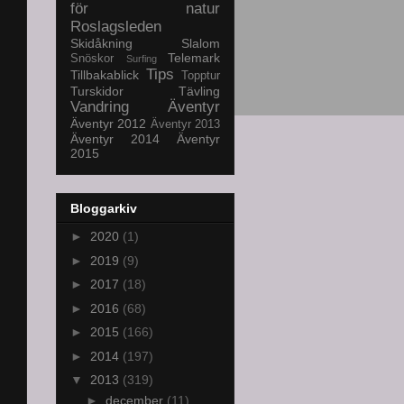
för natur
Roslagsleden
Skidåkning
Slalom
Telemark
Snöskor
Surfing
Tips
Tillbakablick
Topptur
Turskidor
Tävling
Vandring
Äventyr
Äventyr 2012
Äventyr 2013
Äventyr 2014
Äventyr
2015
Bloggarkiv
►
2020
(1)
►
2019
(9)
►
2017
(18)
►
2016
(68)
►
2015
(166)
►
2014
(197)
▼
2013
(319)
►
december
(11)