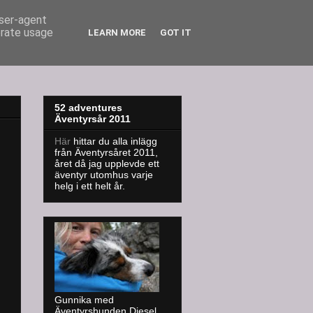
user-agent
erate usage
LEARN MORE
GOT IT
52 adventures
Äventyrsår 2011
Här
hittar du alla inlägg
från Äventyrsåret 2011,
året då jag upplevde ett
äventyr utomhus varje
helg i ett helt år.
Gunnika med
Äventyrshunden Diesel