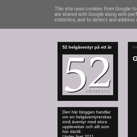
This site uses cookies from Google to 
are shared with Google along with per
52adventures
statistics, and to detect and address 
to
52 helgäventyr på ett år
G
Den här bloggen handlar
om en helgäventyrerskas
små äventyr med stora
upplevelser och allt som
hör därtill.
Under året 2011