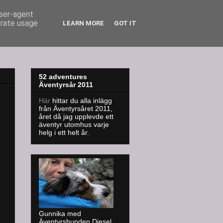
user-agent
erate usage
LEARN MORE
GOT IT
52 adventures
Äventyrsår 2011
Här
hittar du alla inlägg
från Äventyrsåret 2011,
året då jag upplevde ett
äventyr utomhus varje
helg i ett helt år.
Gunnika med
Äventyrshunden Diesel