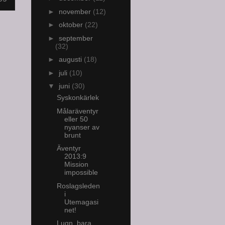
►
november
(12)
►
oktober
(22)
►
september
(32)
►
augusti
(18)
►
juli
(10)
▼
juni
(30)
Syskonkärlek
Målaräventyr
eller 50
nyanser av
brunt
Äventyr
2013:9
Mission
impossible
Roslagsleden
i
Utemagasi
net!
Lugn, bara