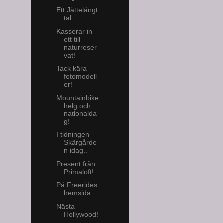
Ett Jättelångt
tal
Kasserar in
ett till
naturreser
vat!
Tack kära
fotomodell
er!
Mountainbike
helg och
nationalda
g!
I tidningen
Skärgårde
n idag..
Present från
Primaloft!
På Freerides
hemsida..
Nästa
Hollywood!