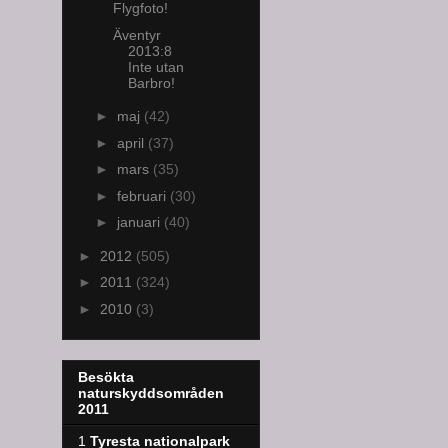
Flygfoto!
Äventyr
2013:8
Inte utan
Barbro!
►
maj
(42)
►
april
(37)
►
mars
(35)
►
februari
(30)
►
januari
(40)
►
2012
(505)
►
2011
(324)
►
2010
(3)
Besökta
naturskyddsområden
2011
1
Tyresta nationalpark