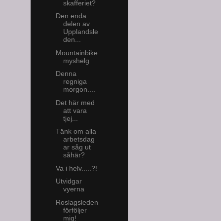
skafferiet?
Den enda
delen av
Upplandsle
den...
Mountainbike
myshelg
Denna
regniga
morgon....
Det här med
att vara
tjej...
Tänk om alla
arbetsdag
ar såg ut
såhär?
Va i helv.....?!
Utvidgar
vyerna
Roslagsleden
förföljer
mig!