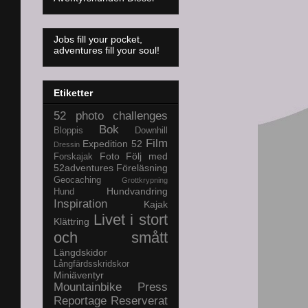
Jobs fill your pocket,
adventures fill your soul!
Etiketter
52 photo challenges
Bok
Bloppis
Downhill
Film
Expedition 52
Dressin
Foto
Följ med
Forskajak
52adventures
Föreläsning
Geocaching
Grottkrypning
Hundvandring
Hund
Inspiration
Kajak
Livet i stort
Klättring
och smått
Längdskidor
Långfärdsskridskor
Miniäventyr
Mountainbike
Press
Reportage
Reserverat