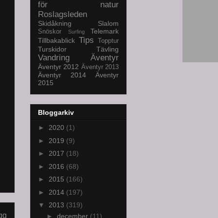
för natur
Roslagsleden
Skidåkning
Slalom
Telemark
Snöskor
Surfing
Tips
Tillbakablick
Topptur
Turskidor
Tävling
Vandring
Äventyr
Äventyr 2012
Äventyr 2013
Äventyr 2014
Äventyr
2015
Bloggarkiv
►
2020
(1)
►
2019
(9)
►
2017
(18)
►
2016
(68)
►
2015
(166)
►
2014
(197)
▼
2013
(319)
gg
►
december
(11)