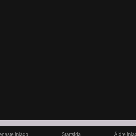
enaste inlägg
Startsida
Äldre inlä