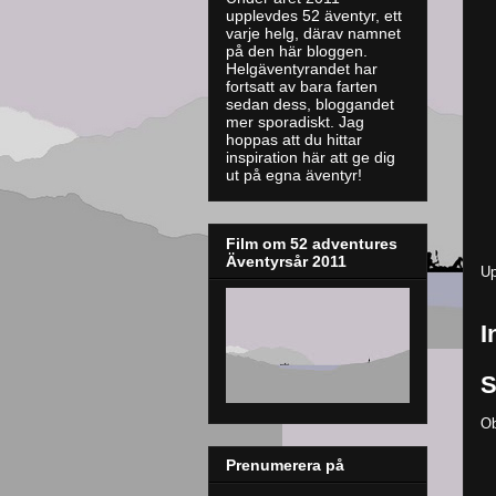
upplevdes 52 äventyr, ett
varje helg, därav namnet
på den här bloggen.
Helgäventyrandet har
fortsatt av bara farten
sedan dess, bloggandet
mer sporadiskt. J
ag
hoppas att du hittar
inspiration här att ge dig
ut på egna äventyr!
Film om 52 adventures
Äventyrsår 2011
Up
I
S
Ob
Prenumerera på