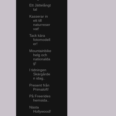
Ett Jättelångt
tal
Kasserar in
ett till
naturreser
vat!
Tack kära
fotomodell
er!
Mountainbike
helg och
nationalda
g!
I tidningen
Skärgårde
n idag..
Present från
Primaloft!
På Freerides
hemsida..
Nästa
Hollywood!