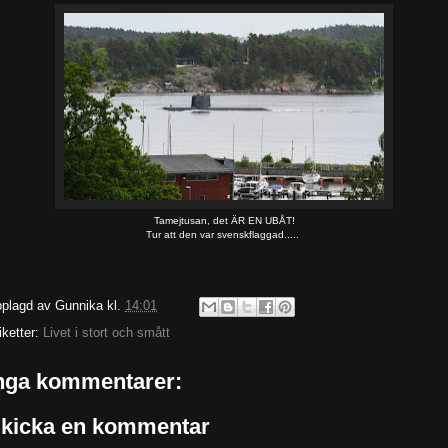
Tamejtusan, det ÄR EN UBÅT!
Tur att den var svenskflaggad.....
plagd av
Gunnika
kl.
14:01
iketter:
Livet i stort och smått
nga kommentarer:
kicka en kommentar