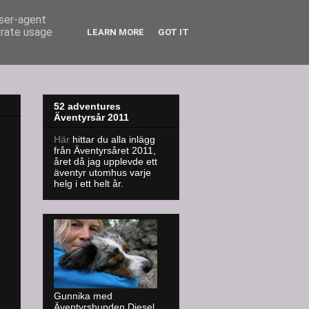
user-agent
erate usage
LEARN MORE
GOT IT
52 adventures
Äventyrsår 2011
Här
hittar du alla inlägg
från Äventyrsåret 2011,
året då jag upplevde ett
äventyr utomhus varje
helg i ett helt år.
Gunnika med
Äventyrshunden Diesel