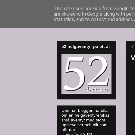
This site uses cookies from Google to 
are shared with Google along with per
52adventures
statistics, and to detect and address 
m
52 helgäventyr på ett år
V
Den här bloggen handlar
om en helgäventyrerskas
små äventyr med stora
upplevelser och allt som
hör därtill.
Under året 2011