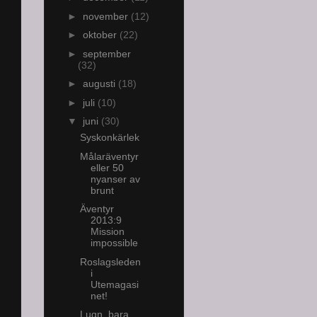
►
november
(12)
►
oktober
(22)
►
september
(32)
►
augusti
(18)
►
juli
(10)
▼
juni
(30)
Syskonkärlek
Målaräventyr
eller 50
nyanser av
brunt
Äventyr
2013:9
Mission
impossible
Roslagsleden
i
Utemagasi
net!
Lugn, bara