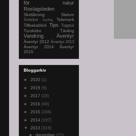
för natur
Roslagsleden
Skidåkning
Slalom
Telemark
Snöskor
Surfing
Tips
Tillbakablick
Topptur
Turskidor
Tävling
Vandring
Äventyr
Äventyr 2012
Äventyr 2013
Äventyr 2014
Äventyr
2015
Bloggarkiv
►
2020
(1)
►
2019
(9)
►
2017
(18)
►
2016
(68)
►
2015
(166)
►
2014
(197)
▼
2013
(319)
►
december
(11)