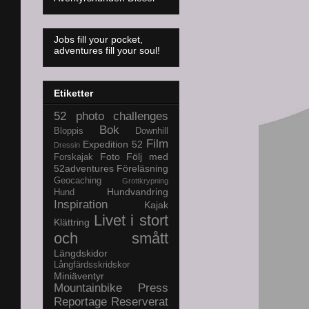
Jobs fill your pocket,
adventures fill your soul!
Etiketter
52 photo challenges
Bok
Bloppis
Downhill
Film
Expedition 52
Dressin
Foto
Följ med
Forskajak
52adventures
Föreläsning
Geocaching
Grottkrypning
Hundvandring
Hund
Inspiration
Kajak
Livet i stort
Klättring
och smått
Längdskidor
Långfärdsskridskor
Miniäventyr
Mountainbike
Press
Reportage
Reserverat