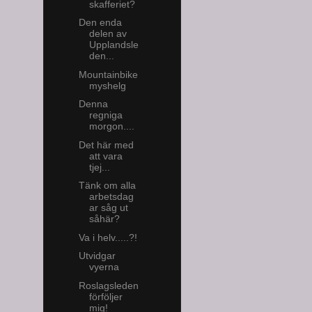
skafferiet?
Den enda
delen av
Upplandsle
den...
Mountainbike
myshelg
Denna
regniga
morgon....
Det här med
att vara
tjej...
Tänk om alla
arbetsdag
ar såg ut
såhär?
Va i helv.....?!
Utvidgar
vyerna
Roslagsleden
förföljer
mig!