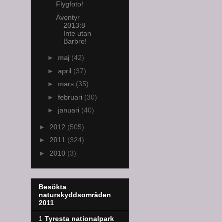
Flygfoto!
Äventyr
2013:8
Inte utan
Barbro!
►
maj
(42)
►
april
(37)
►
mars
(35)
►
februari
(30)
►
januari
(40)
►
2012
(505)
►
2011
(324)
►
2010
(3)
Besökta
naturskyddsområden
2011
1
Tyresta nationalpark