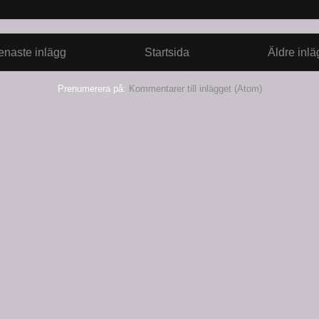
enaste inlägg
Startsida
Äldre inlä
Prenumerera på:
Kommentarer till inlägget (Atom)