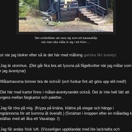
Det underlättar att vara vig som ett kassaskåp
när man ska måla in sig i ett hörn.....
st när jag tänker efter så är det här med målning
ganska likt äventyr
.
 Jag är utomhus. (Det går lika bra att lyssna på fågelkvitter när jag målar som
r jag äventyrar)
 Målartrasorna brinner bra de också! (och funkar fint att göra upp eld med!)
 Det här med kartor finns i målari-äventyrandet också. Det är inte helt lätt att
vigera mellan färgkartor och paletter...
 Jag får röra på mig. (Krypa på knäna, klättra på stegar och hänga i
ngrännorna för att komma åt överallt.) (Smärtan i kroppen efter en målardag 
kställas med att åka ett Vasalopp..!)
 Jag får andas frisk luft. (Visserligen uppblandat med lite lacknafta och