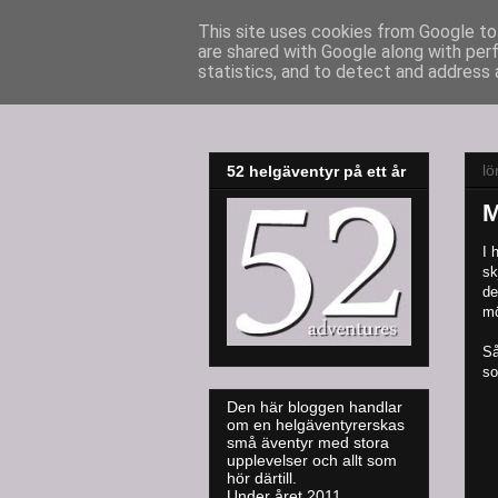
This site uses cookies from Google to 
are shared with Google along with per
52adventures
statistics, and to detect and address 
lö
52 helgäventyr på ett år
M
I 
sk
de
mö
Så
so
Den här bloggen handlar
om en helgäventyrerskas
små äventyr med stora
upplevelser och allt som
hör därtill.
Under året 2011