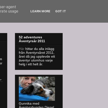
user-agent
erate usage
LEARN MORE
GOT IT
52 adventures
Äventyrsår 2011
Här
hittar du alla inlägg
från Äventyrsåret 2011,
året då jag upplevde ett
ns
äventyr utomhus varje
er
helg i ett helt år.
".
Gunnika med
Äventyrshunden Diesel