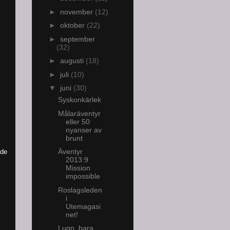
►
november
(12)
►
oktober
(22)
►
september
(32)
►
augusti
(18)
►
juli
(10)
▼
juni
(30)
Syskonkärlek
Målaräventyr
eller 50
nyanser av
brunt
Äventyr
ade
2013:9
Mission
impossible
Roslagsleden
i
Utemagasi
net!
Lugn, bara