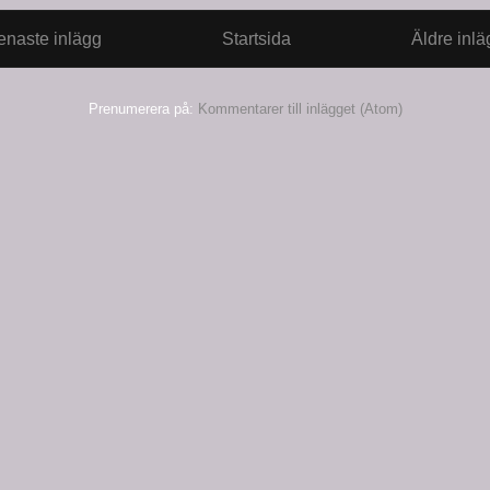
enaste inlägg
Startsida
Äldre inlä
Prenumerera på:
Kommentarer till inlägget (Atom)