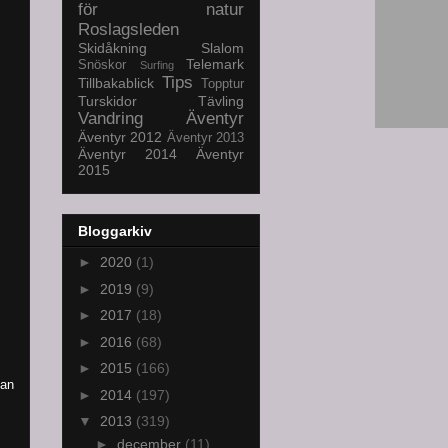
för natur
Roslagsleden
Skidåkning
Slalom
Telemark
Snöskor
Surfing
Tips
Tillbakablick
Topptur
Turskidor
Tävling
Vandring
Äventyr
Äventyr 2012
Äventyr 2013
Äventyr 2014
Äventyr
2015
Bloggarkiv
►
2020
(1)
►
2019
(9)
►
2017
(18)
►
2016
(68)
►
2015
(166)
kan
►
2014
(197)
▼
2013
(319)
►
december
(11)