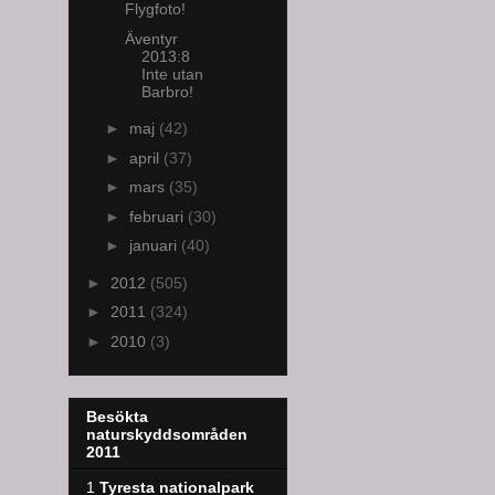
Flygfoto!
Äventyr
2013:8
Inte utan
Barbro!
►
maj
(42)
►
april
(37)
►
mars
(35)
►
februari
(30)
►
januari
(40)
►
2012
(505)
►
2011
(324)
►
2010
(3)
Besökta
naturskyddsområden
2011
1
Tyresta nationalpark