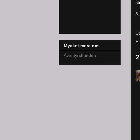
st
5.
Up
Et
Mycket mera om
Äventyrshunden
2