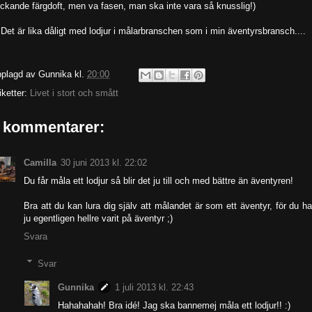
ickande färgdoft, men va fasen, man ska inte vara så knusslig!)
 Det är lika dåligt med lodjur i målarbranschen som i min äventyrsbransch....
plagd av
Gunnika
kl.
20:00
iketter:
Livet i stort och smått
 kommentarer:
Camilla
30 juni 2013 kl. 22:02
Du får måla ett lodjur så blir det ju till och med bättre än äventyren!
Bra att du kan lura dig själv att målandet är som ett äventyr, för du h
ju egentligen hellre varit på äventyr ;)
Svara
Svar
Gunnika
1 juli 2013 kl. 22:43
Hahahahah! Bra idé! Jag ska bannemej måla ett lodjur!! :)