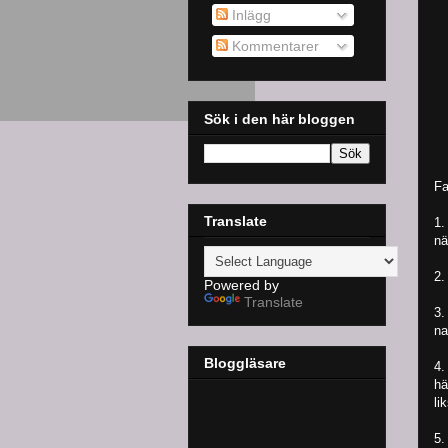
Inlägg
Kommentarer
Sök i den här bloggen
Fa
Translate
1.
nä
2.
Powered by
Translate
3.
na
Bloggläsare
4.
hä
li
5.