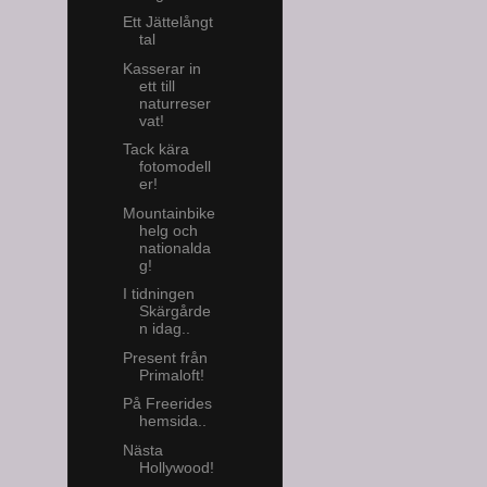
Ett Jättelångt
tal
Kasserar in
ett till
naturreser
vat!
Tack kära
fotomodell
er!
Mountainbike
helg och
nationalda
g!
I tidningen
Skärgårde
n idag..
Present från
Primaloft!
På Freerides
hemsida..
Nästa
Hollywood!