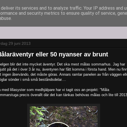
deliver its services and to analyze traffic. Your IP address and 
formance and security metrics to ensure quality of service, gen
abuse.
rdag 29 juni 2013
ålaräventyr eller 50 nyanser av brunt
helgen blir det inte mycket äventyr. Det ska mest målas sommarhus. Jag har
jutit på det i över 3 år nu, äventyren har fått komma i första hand. Men nu fin
t ingen återvändo, det måste göras. Annars ramlar panelen av från väggen ell
glar sönder i små små beståndsdelar....
 med lillasyster som medhjälpare har vi tagit oss an projekt: "Måla
mmarstuga precis överallt där det kan tänkas behövas målas och lite till 2013