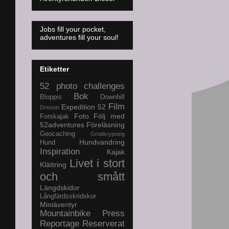
Jobs fill your pocket,
adventures fill your soul!
Etiketter
52 photo challenges
Bok
Bloppis
Downhill
Film
Expedition 52
Dressin
Foto
Följ med
Forskajak
52adventures
Föreläsning
Geocaching
Grottkrypning
Hundvandring
Hund
Inspiration
Kajak
Livet i stort
Klättring
och smått
Längdskidor
Långfärdsskridskor
Miniäventyr
Mountainbike
Press
Reportage
Reserverat