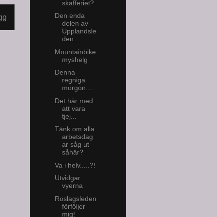
skafferiet?
Den enda
gg
delen av
Upplandsle
den...
Mountainbike
myshelg
Denna
regniga
morgon....
Det här med
att vara
tjej...
Tänk om alla
arbetsdag
ar såg ut
såhär?
Va i helv.....?!
Utvidgar
vyerna
Roslagsleden
förföljer
mig!