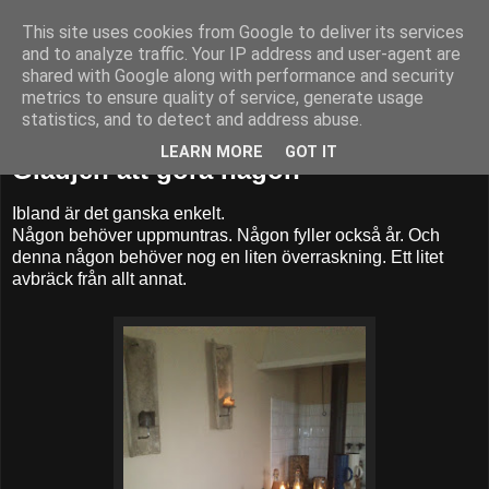
This site uses cookies from Google to deliver its services
52adventures
and to analyze traffic. Your IP address and user-agent are
shared with Google along with performance and security
metrics to ensure quality of service, generate usage
statistics, and to detect and address abuse.
lördag 5 oktober 2013
LEARN MORE
GOT IT
Glädjen att göra någon
Ibland är det ganska enkelt.
Någon behöver uppmuntras. Någon fyller också år. Och
denna någon behöver nog en liten överraskning. Ett litet
avbräck från allt annat.