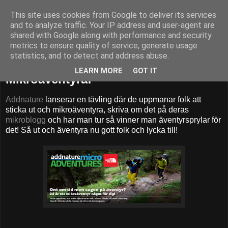
This site uses cookies from Google to deliver its services
52adventures
and to analyze traffic. Your IP address and user-agent are
shared with Google along with performance and security
metrics to ensure quality of service, generate usage
statistics, and to detect and address abuse.
onsdag 2 oktober 2013
LEARN MORE
GOT IT
Mikroäventyra!
Addnature
lanserar en tävling där de uppmanar folk att
sticka ut och mikroäventyra, skriva om det på deras
mikroblogg
och har man tur så vinner man äventyrsprylar för
det! Så ut och äventyra nu gott folk och lycka till!