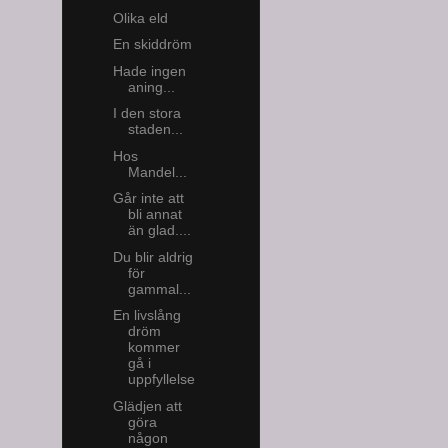
Olika eld
En skiddröm
Hade ingen
aning...
I den stora
staden...
Hos
Mandel...
Går inte att
bli annat
än glad....
Du blir aldrig
för
gammal...
En livslång
dröm
kommer
gå i
uppfyllelse
Glädjen att
göra
någon