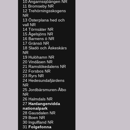
10 Angarnssjöängen NR
11 Bromseby NR
12 Trehörningsskogens
NR
13 Österplana hed och
vall NR
14 Törnsäter NR
15 Ågelsjöns NR
16 Barnens ö NR
17 Gränsö NR
18 Sladö och Äskeskärs
NR
19 Hulöhamn NR
20 Vindåsen NR
21 Ramslökedalens NR
22 Forsbos NR
23 Ryrs NR
24 Hedesundafjärdens
NR
25 Jordbärsmuren-Ålbo
NR
26 Halmdals NR
27
Hardangervidda
nationalpark
28 Gausdalen NR
29 Boen NR
30 Ingulfland NR
31
Folgefonna