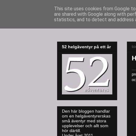
This site uses cookies from Google to 
are shared with Google along with per
52adventures
statistics, and to detect and address 
to
52 helgäventyr på ett år
H
..
pr
oc
Den här bloggen handlar
om en helgäventyrerskas
små äventyr med stora
upplevelser och allt som
hör därtill.
Under året 2011