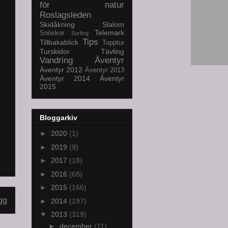
för natur
Roslagsleden
Skidåkning
Slalom
Telemark
Snöskor
Surfing
Tips
Tillbakablick
Topptur
Turskidor
Tävling
Vandring
Äventyr
Äventyr 2012
Äventyr 2013
Äventyr 2014
Äventyr
2015
Bloggarkiv
►
2020
(1)
►
2019
(9)
►
2017
(18)
►
2016
(68)
►
2015
(166)
gg
►
2014
(197)
▼
2013
(319)
►
december
(11)