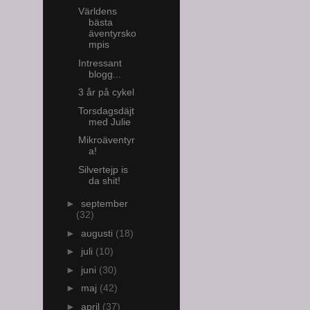
Världens
bästa
äventyrsko
mpis
Intressant
blogg...
3 år på cykel
Torsdagsdäjt
med Julie
Mikroäventyr
a!
Silvertejp is
da shit!
►
september
(32)
►
augusti
(18)
►
juli
(10)
►
juni
(30)
►
maj
(42)
►
april
(37)