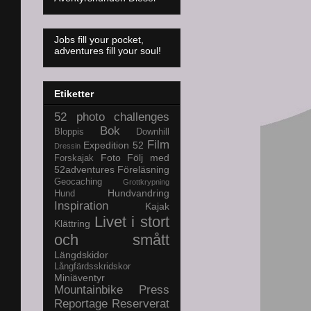
Jobs fill your pocket,
adventures fill your soul!
Etiketter
52 photo challenges
Bok
Bloppis
Downhill
Film
Expedition 52
Dressin
Foto
Följ med
Forskajak
52adventures
Föreläsning
Geocaching
Grottkrypning
Hundvandring
Hund
Inspiration
Kajak
Livet i stort
Klättring
och smått
Längdskidor
Långfärdsskridskor
Miniäventyr
Mountainbike
Press
Reportage
Reserverat