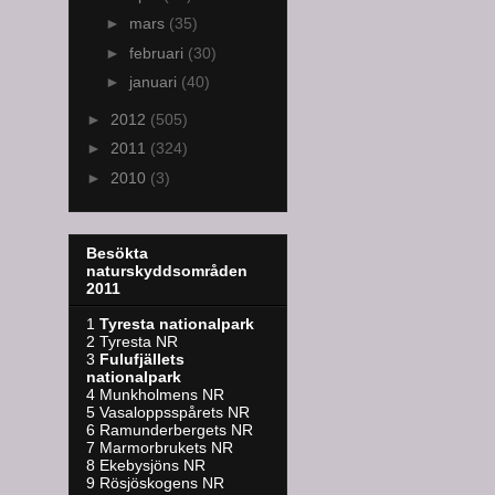
►
mars
(35)
►
februari
(30)
►
januari
(40)
►
2012
(505)
►
2011
(324)
►
2010
(3)
Besökta
naturskyddsområden
2011
1
Tyresta nationalpark
2 Tyresta NR
3
Fulufjällets
nationalpark
4 Munkholmens NR
5 Vasaloppsspårets NR
6 Ramunderbergets NR
7 Marmorbrukets NR
8 Ekebysjöns NR
9 Rösjöskogens NR