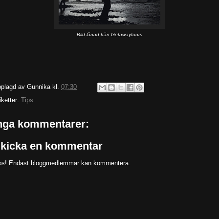
Bild lånad från Getawaytours
plagd av
Gunnika
kl.
07:30
iketter:
Tips
nga kommentarer:
kicka en kommentar
s! Endast bloggmedlemmar kan kommentera.