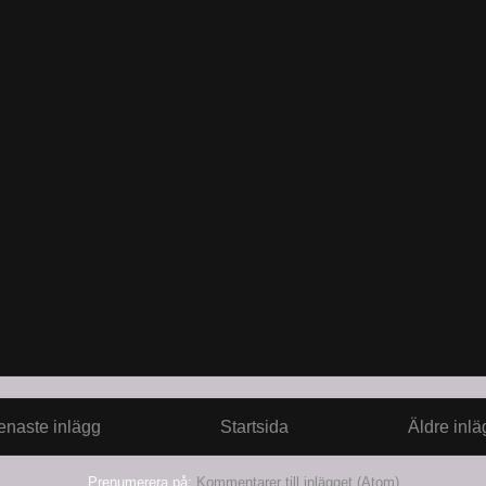
enaste inlägg
Startsida
Äldre inlä
Prenumerera på:
Kommentarer till inlägget (Atom)