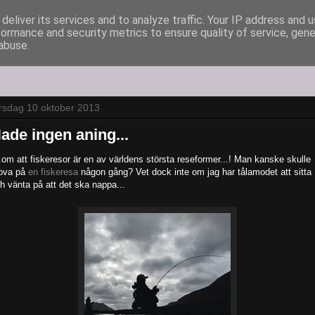
deliver its services and to analyze traffic. Your IP address and 
formance and security metrics to ensure quality of service, gen
abuse.
rsdag 10 oktober 2013
ade ingen aning...
..om att fiskeresor är en av världens största reseformer...! Man kanske skulle
ova på
en fiskeresa
någon gång? Vet dock inte om jag har tålamodet att sitta
h vänta på att det ska nappa...