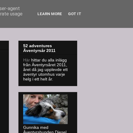
user-agent
erate usage
LEARN MORE
GOT IT
52 adventures
Äventyrsår 2011
Här
hittar du alla inlägg
från Äventyrsåret 2011,
året då jag upplevde ett
äventyr utomhus varje
helg i ett helt år.
Gunnika med
Äventyrshunden Diesel