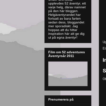
upplevdes 52 äventyr, ett
varje helg, därav namnet
på den här bloggen.
Helgäventyrandet har
fortsatt av bara farten
sedan dess, bloggandet
mer sporadiskt. J
ag
hoppas att du hittar
inspiration här att ge dig
ut på egna äventyr!
Up
Et
Film om 52 adventures
Äventyrsår 2011
I
S
Ob
Prenumerera på