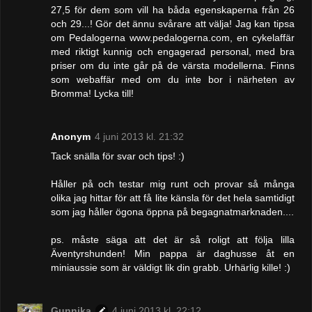
27,5 för dem som vill ha båda egenskaperna från 26
och 29...! Gör det ännu svårare att välja! Jag kan tipsa
om Pedalogerna www.pedalogerna.com, en cykelaffär
med riktigt kunnig och engagerad personal, med bra
priser om du inte går på de värsta modellerna. Finns
som webaffär med om du inte bor i närheten av
Bromma! Lycka till!
Anonym
4 juni 2013 kl. 21:32
Tack snälla för svar och tips! :)
Håller på och testar mig runt och provar så många
olika jag hittar för att få lite känsla för det hela samtidigt
som jag håller ögona öppna på begagnatmarknaden....
ps. måste säga att det är så roligt att följa lilla
Äventyrshunden! Min pappa är daghusse åt en
miniaussie som är väldigt lik din grabb. Urhärlig kille! :)
Gunnika
4 juni 2013 kl. 22:12