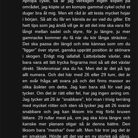
Apropå cykel, så är jag verkligen ingen expert på
området, jag köpte ut en kompis gammal cykel ochd et
duger bra åt mig. Men ett råd är att testa mycket hojar
i början. Så att du får en känsla av av vad du gillar. Ett
hett tips som jag ändå vill ge är att det inte ska vara för
långt mellan sadel och styre, för ju längre, ju mer
gamnacke kommer du få när du kör långa sträckor...
Det ska passa din längd och inte kännas som om du
"ligger" över styret, ganska upprätt position är skönare
i skogen. Enligt mig iallafall. Lättväxlade växlar, ska
bara vara att lätt trycka fingrarna mot så att det växlar
direkt. Skivbromsar ska du ha. Men det är det på typ
allt numera. Och det här med 26 eller 29 tum, det är
en svår fråga att svara på och det finns massor av
olika åsikter om detta. Jag kan bara stå för vad jag
tycker. Om det är rätt eller fel, har jag ingen aning om.
Jag tycker att 26 är "snabbare", kör man i trixig terräng
med mycket rötter och sten så tycker jag att 26 svarar
snabbare och jag kan liksom trix mig förbi kruxen
lättare. 29 rullar mest på, om jag ska köra längre och
kanske mer planare stigar så är denna bättre. Den
liksom bara "meshar" över allt. Men här tror jag det är
en smaksak. Hörde att det var en ny storlek på gång,