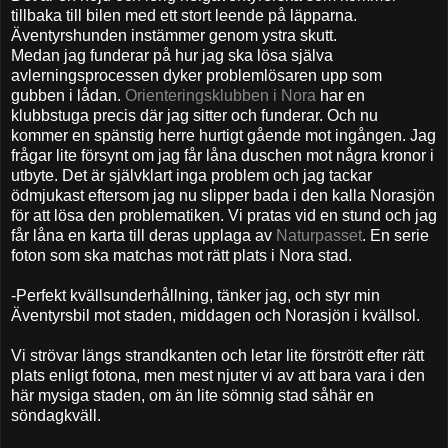
tillbaka till bilen med ett stort leende på läpparna.
Äventyrshunden instämmer genom ystra skutt.
Medan jag funderar på hur jag ska lösa själva
avlerningsprocessen dyker problemlösaren upp som
gubben i lådan.
Orienteringsklubben i Nora
har en
klubbstuga precis där jag sitter och funderar. Och nu
kommer en spänstig herre hurtigt gående mot ingången. Jag
frågar lite försynt om jag får låna duschen mot några kronor i
utbyte. Det är självklart inga problem och jag tackar
ödmjukast eftersom jag nu slipper bada i den kalla Norasjön
för att lösa den problematiken. Vi pratas vid en stund och jag
får låna en karta till deras upplaga av
Naturpasset
. En serie
foton som ska matchas mot rätt plats i Nora stad.
-Perfekt kvällsunderhållning, tänker jag, och styr min
Äventyrsbil mot staden, middagen och Norasjön i kvällsol.
Vi strövar längs strandkanten och letar lite förstrött efter rätt
plats enligt fotona, men mest njuter vi av att bara vara i den
här mysiga staden, om än lite sömnig stad såhär en
söndagkväll.