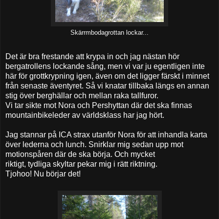
Skärrmbodagrottan lockar...
Det är bra frestande att krypa in och jag nästan hör
bergatrollens lockande sång, men vi var ju egentligen inte
här för grottkrypning igen, även om det ligger färskt i minnet
från senaste äventyret. Så vi knatar tillbaka längs en annan
stig över berghällar och mellan raka tallfuror.
Vi tar sikte mot Nora och Pershyttan där det ska finnas
mountainbikeleder av världsklass har jag hört.
Jag stannar på ICA strax utanför Nora för att inhandla karta
över lederna och lunch. Snirklar mig sedan upp mot
motionspåren där de ska börja. Och mycket
riktigt, tydliga skyltar pekar mig i rätt riktning.
Tjohoo! Nu börjar det!