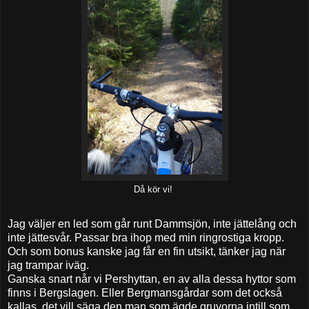
Då kör vi!
Jag väljer en led som går runt Dammsjön, inte jättelång och
inte jättesvår. Passar bra ihop med min ringrostiga kropp.
Och som bonus kanske jag får en fin utsikt, tänker jag när
jag trampar iväg.
Ganska snart når vi Pershyttan, en av alla dessa hyttor som
finns i Bergslagen. Eller Bergmansgårdar som det också
kallas, det vill säga den man som ägde gruvorna intill som