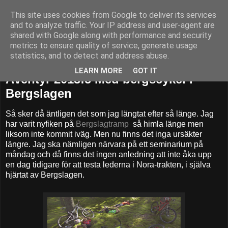
This site uses cookies from Google to deliver its services
52adventures
and to analyze traffic. Your IP address and user-agent are
shared with Google along with performance and security
metrics to ensure quality of service, generate usage
statistics, and to detect and address abuse.
tisdag 7 maj 2013
LEARN MORE
GOT IT
Äventyr 2013:5 Med bergscykel i
Bergslagen
Så sker då äntligen det som jag längtat efter så länge. Jag
har varit nyfiken på
Bergslagtramp
så himla länge men
liksom inte kommit iväg. Men nu finns det inga ursäkter
längre. Jag ska nämligen närvara på ett seminarium på
måndag och då finns det ingen anledning att inte åka upp
en dag tidigare för att testa lederna i Nora-trakten, i själva
hjärtat av Bergslagen.