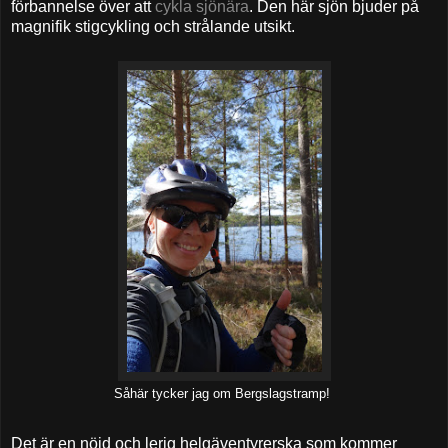
förbannelse över att
cykla sjönära
. Den här sjön bjuder på
magnifik stigcykling och strålande utsikt.
Såhär tycker jag om Bergslagstramp!
Det är en nöjd och lerig helgäventyrerska som kommer