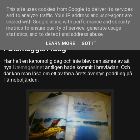
This site uses cookies from Google to deliver its services
52adventures
and to analyze traffic. Your IP address and user-agent are
shared with Google along with performance and security
metrics to ensure quality of service, generate usage
statistics, and to detect and address abuse.
fredag 3 maj 2013
LEARN MORE
GOT IT
I Utemaggan idag
Har haft en kanonrolig dag och inte blev den sämre av att
nya
Utemagasinet
äntligen hade kommit i brevlådan. Och
där kan man läsa om ett av förra årets äventyr, paddling på
Färnebofjärden.