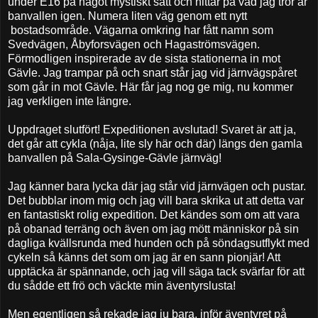
under E16 på något mystiskt sätt och hittar på vad jag tror är
banvallen igen. Numera liten väg genom ett nytt
bostadsområde. Vägarna omkring har fått namn som
Svedvägen, Åbyforsvägen och Hagaströmsvägen.
Förmodligen inspirerade av de sista stationerna in mot
Gävle. Jag trampar på och snart står jag vid järnvägspåret
som går in mot Gävle. Här får jag nog ge mig, nu kommer
jag verkligen inte längre.
Uppdraget slutfört! Expeditionen avslutad! Svaret är att ja,
det går att cykla (nåja, lite sly här och där) längs den gamla
banvallen på Sala-Gysinge-Gävle järnväg!
Jag känner bara lycka där jag står vid järnvägen och pustar.
Det bubblar inom mig och jag vill bara skrika ut att detta var
en fantastiskt rolig expedition. Det kändes som om att vara
på obanad terräng och även om jag mött människor på sin
dagliga kvällsrunda med hunden och på söndagsutflykt med
cykeln så känns det som om jag är en sann pionjär! Att
upptäcka är spännande, och jag vill säga tack svärfar för att
du sådde ett frö och väckte min äventyrslusta!
Men egentligen så rekade jag ju bara, inför äventyret på