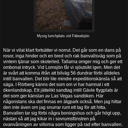
Mysig lunchplats vid Fäbodsjön.
När vi vilat klart fortsätter vi norrut. Det går som en dans på
rosor, inga hinder och en bred och rak banvallsväg som på
vintern tjänar som skoterled. Tallarna omger mig och ger ett
ombonat intryck. Vid Lomsjön får vi sjöutsikt igen. Men det
är svårt att komma ifrån att bilväg 56 dundrar förbi alldeles
intill banvallen. Det blir lite mindre expeditionskänsla så att
säga. I Rörberg känns det som om vi har hamnat i ett
ökenlandskap. Ett jättelikt sandtag intill Gävle flygplats är
det som ger känslan av Las Vegas sandöken. Här
någonstans ska det finnas en älgpark också. Men jag hittar
den inte även om jag snurrar runt ett tag för att hitta.
Banvallen tar sig förbi några boningshus och går högt upp,
nästan så att jag kikar in i sovrumsfönstren på
ovanvåningen av villorna som ligger på rad efter banvallen.