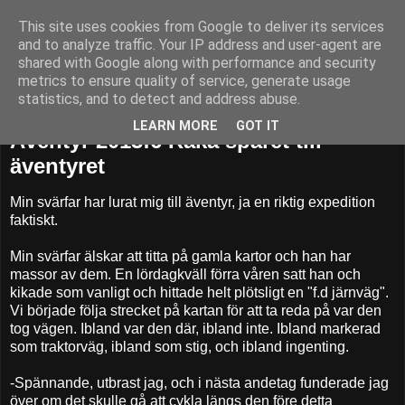
This site uses cookies from Google to deliver its services
52adventures
and to analyze traffic. Your IP address and user-agent are
shared with Google along with performance and security
metrics to ensure quality of service, generate usage
statistics, and to detect and address abuse.
söndag 12 maj 2013
LEARN MORE
GOT IT
Äventyr 2013:6 Raka spåret till
äventyret
Min svärfar har lurat mig till äventyr, ja en riktig expedition
faktiskt.
Min svärfar älskar att titta på gamla kartor och han har
massor av dem. En lördagkväll förra våren satt han och
kikade som vanligt och hittade helt plötsligt en "f.d järnväg".
Vi började följa strecket på kartan för att ta reda på var den
tog vägen. Ibland var den där, ibland inte. Ibland markerad
som traktorväg, ibland som stig, och ibland ingenting.
-Spännande, utbrast jag, och i nästa andetag funderade jag
över om det skulle gå att cykla längs den före detta