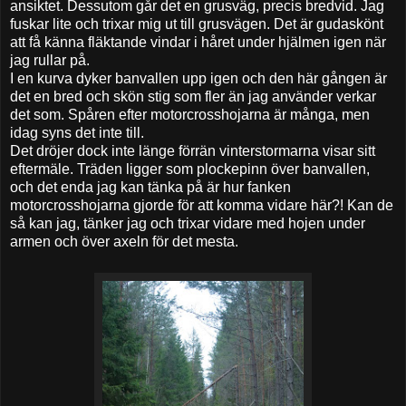
ansiktet. Dessutom går det en grusväg, precis bredvid. Jag
fuskar lite och trixar mig ut till grusvägen. Det är gudaskönt
att få känna fläktande vindar i håret under hjälmen igen när
jag rullar på.
I en kurva dyker banvallen upp igen och den här gången är
det en bred och skön stig som fler än jag använder verkar
det som. Spåren efter motorcrosshojarna är många, men
idag syns det inte till.
Det dröjer dock inte länge förrän vinterstormarna visar sitt
eftermäle. Träden ligger som plockepinn över banvallen,
och det enda jag kan tänka på är hur fanken
motorcrosshojarna gjorde för att komma vidare här?! Kan de
så kan jag, tänker jag och trixar vidare med hojen under
armen och över axeln för det mesta.