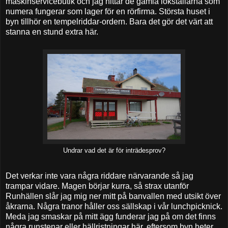
maskinservicebutik och jag hittar de gamla lokstallarna som
numera fungerar som lager för en rörfirma. Största huset i
byn tillhör en tempelriddar-ordern. Bara det gör det värt att
stanna en stund extra här.
Undrar vad det är för inträdesprov?
Det verkar inte vara några riddare närvarande så jag
trampar vidare. Magen börjar kurra, så strax utanför
Runhällen slår jag mig ner mitt på banvallen med utsikt över
åkrarna. Några tranor håller oss sällskap i vår lunchpicknick.
Meda jag smaskar på mitt ägg funderar jag på om det finns
några runstenar eller hällristningar här, eftersom byn heter