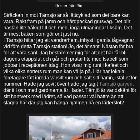
Rester från förr.
Sträckan in mot Tärnsjö är så lättcyklad som det bara kan
vara. Rakt fram på jämn och hårdpackad grusväg. Det blir
nästan lite tråkigt till och med, inga utmaningar liksom. Det
är mest baken som gör ont just nu.
I Tärnsjö hittar jag ett vandrarhem, inhyst i gamla tågvagnar
vid före detta Tärnsjö station! Jo, det är sant! Nästan för bra
för att vara sant. Jag bestämmer mig för att det här får bli
dagens etappslut och går och pratar lite med Isabell som
jobbar i receptionen idag. Hon visar mig runt i kaféet och
vilka olika sorters rum man kan välja på. Här har lokala
företagare fått inreda varsitt rum och satt sitt namn, istället för
nummer. Hade jag sovit över hade jag tagit
Tärnsjö garveri
,
där till och med gardinerna är i läder. Tärnjö är världskänt för
sitt hantverk med lädret, så vad passar väl bättre än att
slagga här där jag kan hänga hjälmen på en läderstol?