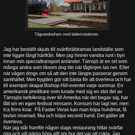
Tågvandrarhem med läderimitationer.
Jag har beställt skjuts till svärföräldrarnas landställe som
inte ligger långt härifrån. Men jag hinner vandra runt i byn
innan min specialtransport anländer. Tärnsjö är en ort som
många andra som liksom dog lite när tåglinjen las ner. Eller
när vägen drogs om så att den inte längre passerar genom
samhället. Men bygden gör sitt bästa för att överleva och har
till exempel skapat Bishop Hill-eventet varje sommar. En
amerikansk predikare som lurade med sig en stor del av
Tärnsjös befolkning över till Amerika när det begav sig, har
fått sin en egen festival minsann. Konsum har lagt ner, men
Ica finns kvar. På Faster Veras kan man köpa hundmat, få
tavlan inramad, fika och köpa second hand. Det gäller att
överleva.
När jag står framför någon slags restaurang hittar svärfar
mig och vill gärna höra allt om hur det var att cykla. Jag