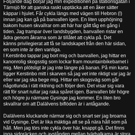
Följande dag börjar jag min expeditionen på stationsgatan i
Tärnsjö för att ganska raskt upptäcka att en åker sätter
käppar i hjulet. Får cykla längs med vägen till Hebron (!)
innan jag kan gå på banvallen igen. En liten upphöjning
bakom husen skvallrar om att här har gått tåg en gång i
tiden. Jag trampar över landsbygden, banvallen ristar en
ådra genom åkrarna som är tillåtet att cykla på. Det
känns privilegierat att få se landskapet från den här sidan,
en som inte är den vanliga.
I Kerstinbo tappar jag bort mig och banvallen, jag hittar en
kanonrolig skogsstig som lockar fram mountainbikebarnet i
mig. Men plötsligt är jag inte längre på banan. På min karta
ligger Kerstinbo mitt i skarven så jag vet inte riktigt var jag är
eller var jag ska bege mig. Hittar en skogsväg som går
någotlunda i rätt riktning och följer den. Det visar sig vara
rätt för snart rullar jag raka spåret igen. Banvallen blir högre
och högre ju närmare Gysinge jag kommer. En liten bro
skvallrar om att Dalälvens biflöden är i antågande.
Dalälvens kluckande närmar sig och snart ser jag broarna
vid Gysinge. Det är lika mäktiga att se på nära håll som på
håll. Men jag törs inte cykla över här, knappt gå. Det finns
inga sidoräcken och avstånden mellan tvärbalkarna är stora.