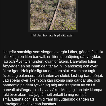
Ha! Jag tror jag är på rätt spår!
Ungefär samtidigt som skogen övergår i åker, går det faktiskt
att skönja en liten banvall, en liten upphöjning där vi cyklar,
jag och Äventyrshunden, ovanför åkern. Banvallen följer
Åbyvägen en bit innan den tar av in i blandskog och över
åkrar igen. Helt plötsligt tar det bara slut. Åkern har tagit
över. Jag balanserar på kanten av slutet, fast jag bara börjat.
Jag spejar över åkern och kan skönja små öar där ute, och
bannemig på dem tycker jag mig ana fragment av en f.d
banvall utslängda i ett hav av åker. Men jag kan inte klampa
rakt över åkern, så jag får helt enkelt ta mig runt på
småvägarna och leta mig fram till Jugansbo där den f.d
järnvägen enligt kartan fortsätter.