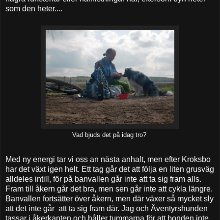
som den heter....
Vad bjuds det på idag tro?
Med ny energi tar vi oss an nästa anhalt, men efter Kroksbo
har det växt igen helt. Ett tag går det att följa en liten grusväg
alldeles intill, för på banvallen går inte att ta sig fram alls.
Fram till åkern går det bra, men sen går inte att cykla längre.
Banvallen fortsätter över åkern, men där växer så mycket sly
att det inte går att ta sig fram där. Jag och Äventyrshunden
tassar i åkerkanten och håller tummarna för att bonden inte