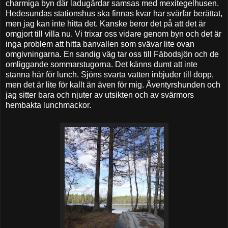
charmiga byn där ladugårdar samsas med mexitegelhusen.
Hedesundas stationshus ska finnas kvar har svärfar berättat,
men jag kan inte hitta det. Kanske beror det på att det är
omgjort till villa nu. Vi trixar oss vidare genom byn och det är
inga problem att hitta banvallen som svävar lite ovan
omgivningarna. En sandig väg tar oss till Fäbodsjön och de
omliggande sommarstugorna. Det känns dumt att inte
stanna här för lunch. Sjöns svarta vatten inbjuder till dopp,
men det är lite för kallt än även för mig. Äventyrshunden och
jag sitter bara och njuter av utsikten och av svärmors
hembakta lunchmackor.