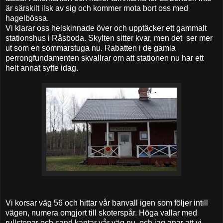
är särskilt ilsk av sig och kommer mota bort oss med
hagelbössa.
Vi klarar oss helskinnade över och upptäcker ett gammalt
stationshus i Råsboda. Skylten sitter kvar, men det ser mer
ut som en sommarstuga nu. Rabatten i de gamla
perrongfundamenten skvallrar om att stationen nu har ett
helt annat syfte idag.
Vi korsar väg 56 och hittar vår banvall igen som följer intill
vägen, numera omgjort till skoterspår. Höga vallar med
rullstenar och sand kantar vår väg nu, och jag anar att vi