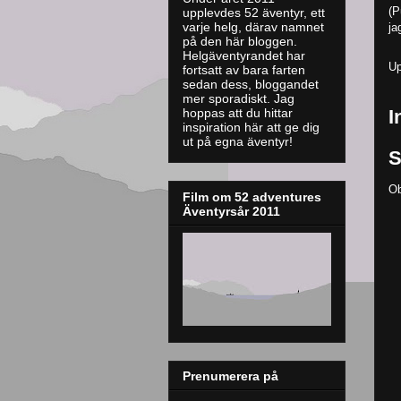
(P
upplevdes 52 äventyr, ett
varje helg, därav namnet
jag
på den här bloggen.
Helgäventyrandet har
Up
fortsatt av bara farten
sedan dess, bloggandet
mer sporadiskt. J
ag
I
hoppas att du hittar
inspiration här att ge dig
ut på egna äventyr!
S
Ob
Film om 52 adventures
Äventyrsår 2011
Prenumerera på