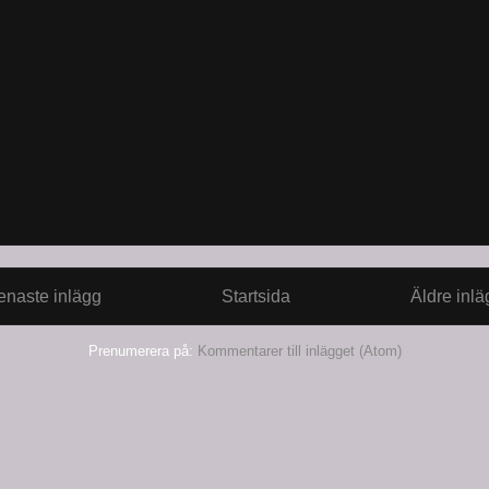
enaste inlägg
Startsida
Äldre inlä
Prenumerera på:
Kommentarer till inlägget (Atom)