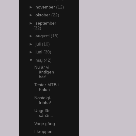
►
november
(12)
►
oktober
(22)
►
september
(32)
►
augusti
(18)
►
juli
(10)
►
juni
(30)
▼
maj
(42)
Nu är vi
äntligen
här!
Testar MTB i
Falun
Nostalgi-
fribba!
Ungefär
såhär...
Varje gång...
I kroppen