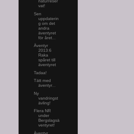
naturreser
vat!
Sen
uppdaterin
g om det
andra
äventyret
för året...
Äventyr
2013:6
Raka
spåret till
äventyret
Tadaa!
Tätt med
äventyr...
Ny
vandringst
ävling!
Flera NR
under
Bergslagsä
ventyret!
Äventyr