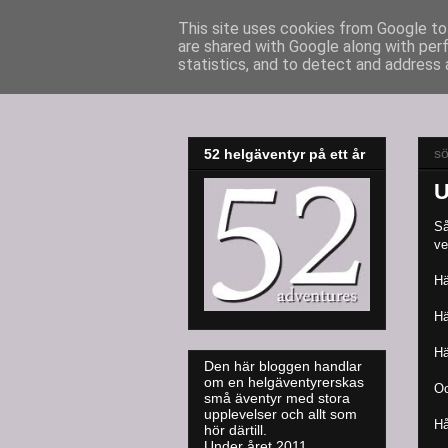
This site uses cookies from Google to 
are shared with Google along with per
52adventures
statistics, and to detect and address 
s
52 helgäventyr på ett år
U
Så
ve
Hä
Hä
Hä
Den här bloggen handlar
om en helgäventyrerskas
Oc
små äventyr med stora
upplevelser och allt som
Hå
hör därtill.
Under året 2011