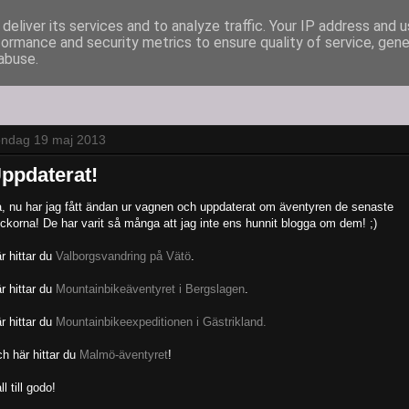
deliver its services and to analyze traffic. Your IP address and 
formance and security metrics to ensure quality of service, gen
abuse.
öndag 19 maj 2013
ppdaterat!
, nu har jag fått ändan ur vagnen och uppdaterat om äventyren de senaste
ckorna! De har varit så många att jag inte ens hunnit blogga om dem! ;)
r hittar du
Valborgsvandring på Vätö
.
r hittar du
Mountainbikeäventyret i Bergslagen
.
r hittar du
Mountainbikeexpeditionen i Gästrikland.
h här hittar du
Malmö-äventyret
!
ll till godo!