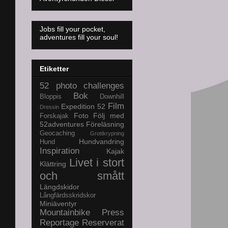
Jobs fill your pocket,
adventures fill your soul!
Etiketter
52 photo challenges
Bok
Bloppis
Downhill
Film
Expedition 52
Dressin
Foto
Följ med
Forskajak
52adventures
Föreläsning
Geocaching
Grottkrypning
Hundvandring
Hund
Inspiration
Kajak
Livet i stort
Klättring
och smått
Längdskidor
Långfärdsskridskor
Miniäventyr
Mountainbike
Press
Reportage
Reserverat