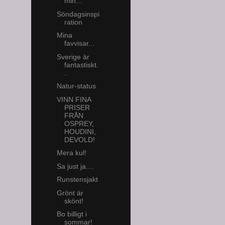
min...
Söndagsinspi
ration
Mina
favvisar...
Sverige är
fantastiskt.
..
Natur-status
VINN FINA
PRISER
FRÅN
OSPREY,
HOUDINI,
DEVOLD!
Mera kul!
Sa just ja....
Runstensjakt
Grönt är
skönt!
Bo billigt i
sommar!