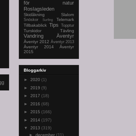
för natur
Roslagsleden
Skidåkning
Slalom
Telemark
Snöskor
Surfing
Tips
Tillbakablick
Topptur
Turskidor
Tävling
Vandring
Äventyr
Äventyr 2012
Äventyr 2013
Äventyr 2014
Äventyr
2015
Bloggarkiv
►
2020
(1)
gg
►
2019
(9)
►
2017
(18)
►
2016
(68)
►
2015
(166)
►
2014
(197)
▼
2013
(319)
►
december
(11)