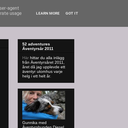
user-agent
erate usage
LEARN MORE
GOT IT
52 adventures
Äventyrsår 2011
Här
hittar du alla inlägg
från Äventyrsåret 2011,
året då jag upplevde ett
äventyr utomhus varje
helg i ett helt år.
Gunnika med
Äventyrshunden Diesel