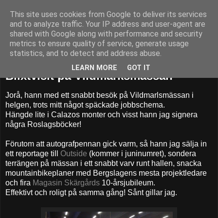
This site uses cookies from Google to deliver its services
52adventures
and to analyze traffic. Your IP address and user-agent are
shared with Google along with performance and security
metrics to ensure quality of service, generate usage
statistics, and to detect and address abuse.
lördag 8 mars 2014
LEARN MORE
GOT IT
Blixtvisit på Vildmarksmässan
Jorå, hann med ett snabbt besök på Vildmarlsmässan i
helgen, trots mitt något späckade jobbschema.
Hängde lite i Calazos monter och visst hann jag signera
några Roslagsböcker!
Förutom att autografpennan gick varm, så hann jag sälja in
ett reportage till
Outside
(kommer i juninumret), sondera
terrängen på mässan i ett snabbt varv runt hallen, snacka
mountainbikeplaner med Bergslagens mesta projektledare
och fira
Magasin Skärgårds
10-årsjubileum.
Effektivt och roligt på samma gång! Sånt gillar jag.