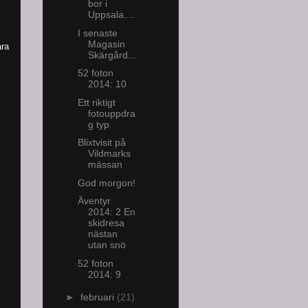
bor i
Uppsala....
I senaste
Magasin
åra
Skärgård...
52 foton
2014: 10
Ett riktigt
fotouppdra
g typ
Blixtvisit på
Vildmarks
mässan
God morgon!
Äventyr
2014: 2 En
skidresa
nästan
utan snö
52 foton
2014: 9
►
februari
(21)