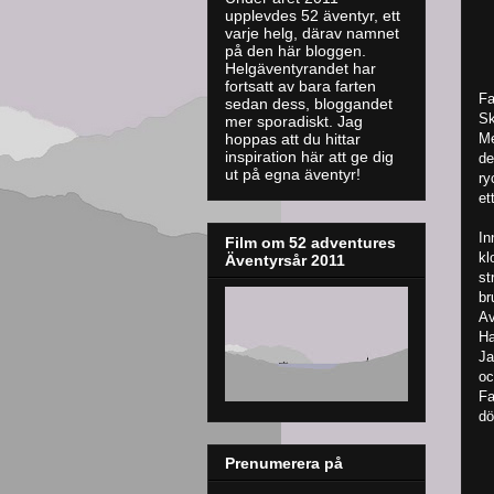
upplevdes 52 äventyr, ett
varje helg, därav namnet
på den här bloggen.
Helgäventyrandet har
fortsatt av bara farten
Fa
sedan dess, bloggandet
Sk
mer sporadiskt. J
ag
Me
hoppas att du hittar
inspiration här att ge dig
de
ut på egna äventyr!
ry
et
In
Film om 52 adventures
kl
Äventyrsår 2011
st
br
Av
Ha
Ja
oc
Fa
dö
Prenumerera på