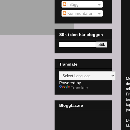
Inlägg
Kommentarer
Sök i den här bloggen
Translate
Mo
Powered by
de
Translate
m
Fr
be
ta
Bloggläsare
(v
Di
kl