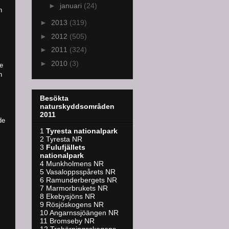
►
januari
(24)
n
►
2013
(319)
►
2012
(505)
►
2011
(324)
►
2010
(3)
te
n
Besökta
naturskyddsområden
2011
de
1
Tyresta nationalpark
2 Tyresta NR
3
Fulufjällets
nationalpark
4 Munkholmens NR
5 Vasaloppsspårets NR
6 Ramunderbergets NR
7 Marmorbrukets NR
8 Ekebysjöns NR
9 Rösjöskogens NR
10 Angarnssjöängen NR
11 Bromseby NR