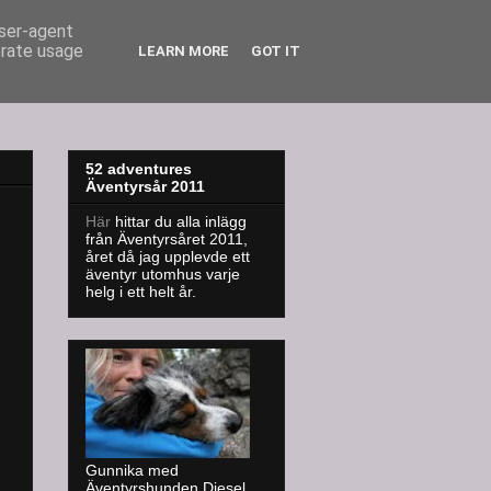
user-agent
erate usage
LEARN MORE
GOT IT
52 adventures
Äventyrsår 2011
Här
hittar du alla inlägg
från Äventyrsåret 2011,
året då jag upplevde ett
äventyr utomhus varje
helg i ett helt år.
Gunnika med
Äventyrshunden Diesel