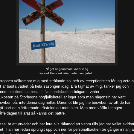
Något angenämare väder idag
än vad Karls soldater hade över fjället...
rgonen välkomnar mig med strålande sol och av receptionisten får jag veta a
t är bästa vädret på hela säsongen idag. Bra tajmat av mig, tänker jag och
inns
min dimmiga resa till Norrlandskusten
tidigare i vinter.
ukosten på Storhogna högfjällshotell är inget som man någonsin har varit
sviken på, inte denna dag heller. Däremot blir jag lite besviken av att de har
git bort de hjärtformade trästolarna i matsalen. Men med våffla i magen
åffeldagen till ära) så känns det bättre.
esel är ett yrväder och har inte alls tålamod att vänta tills jag har vallat skido
art. Han har redan sprungit upp och ner för personalbacken tre gånger innan j