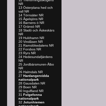
12 Trehörningsskogens
NR
13 Österplana hed och
vall NR
14 Törnsäter NR
15 Ågelsjöns NR
16 Barnens ö NR
17 Gränsö NR
18 Sladö och Äskeskärs
NR
19 Hulöhamn NR
20 Vindåsen NR
21 Ramslökedalens NR
22 Forsbos NR
23 Ryrs NR
24 Hedesundafjärdens
NR
25 Jordbärsmuren-Ålbo
NR
26 Halmdals NR
27
Hardangervidda
nationalpark
28 Gausdalen NR
29 Boen NR
30 Ingulfland NR
31
Folgefonna
nationalpark
32
Jotunhiemen