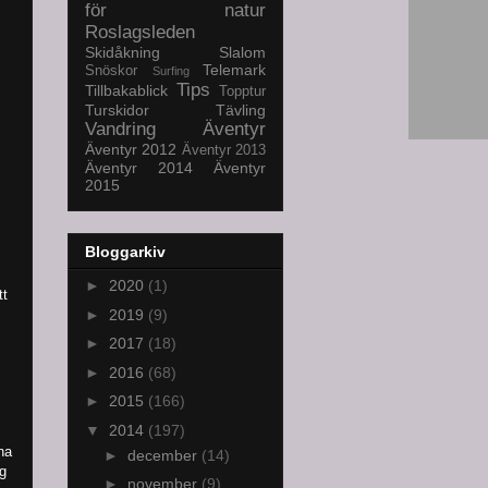
för natur
Roslagsleden
Skidåkning
Slalom
Telemark
Snöskor
Surfing
Tips
Tillbakablick
Topptur
Turskidor
Tävling
Vandring
Äventyr
Äventyr 2012
Äventyr 2013
Äventyr 2014
Äventyr
2015
Bloggarkiv
►
2020
(1)
tt
►
2019
(9)
►
2017
(18)
►
2016
(68)
►
2015
(166)
▼
2014
(197)
rna
►
december
(14)
ag
►
november
(9)