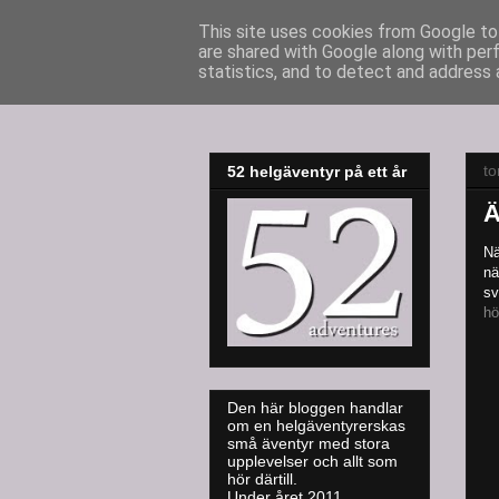
This site uses cookies from Google to 
are shared with Google along with per
52adventures
statistics, and to detect and address 
to
52 helgäventyr på ett år
Ä
Nä
nä
sv
hö
Den här bloggen handlar
om en helgäventyrerskas
små äventyr med stora
upplevelser och allt som
hör därtill.
Under året 2011