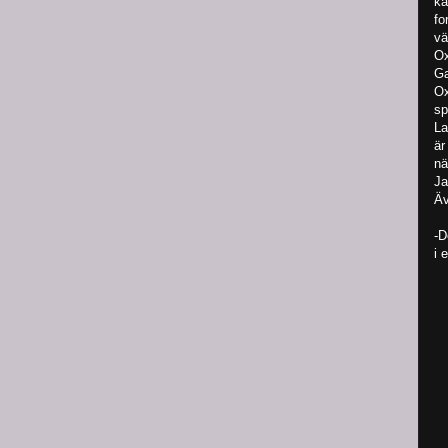
ka
fo
vä
Ox
Ga
Ox
sp
La
är
nä
Ja
Äv
-D
i 