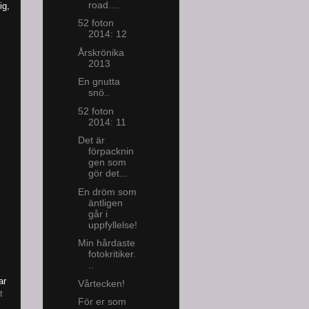
road....
ig,
52 foton
2014: 12
Årskrönika
2013
En gnutta
snö..
52 foton
2014: 11
Det är
förpacknin
gen som
gör det...
En dröm som
äntligen
går i
uppfyllelse!
Min hårdaste
fotokritiker.
..
ar
Vårtecken!
t
För er som