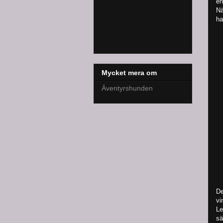
en
Nä
ha
Mycket mera om
Äventyrshunden
De
vi
Le
sä