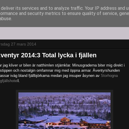
deliver its services and to analyze traffic. Your IP address and 
formance and security metrics to ensure quality of service, gen
abuse.
rsdag 27 mars 2014
ventyr 2014:3 Total lycka i fjällen
r jag kliver ur bilen är natthimlen stjärnklar. Minusgraderna biter mig direkt i
stippen och nostalgin omfamnar mig med öppna armar. Äventyrshunden
assar iväg bland fjällbjörkarna medan jag insuper åsynen av
Storhogna
gfjällshotel
l.