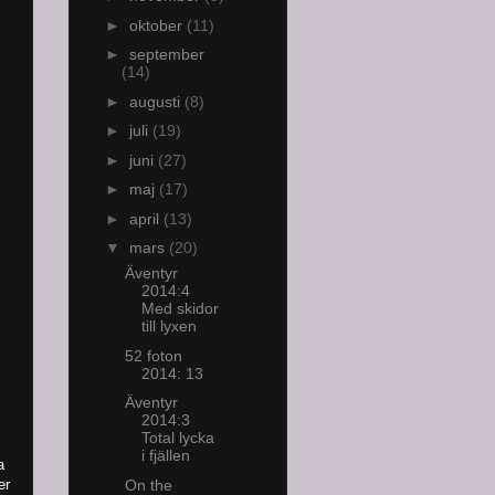
►
oktober
(11)
►
september
(14)
►
augusti
(8)
►
juli
(19)
►
juni
(27)
►
maj
(17)
►
april
(13)
▼
mars
(20)
Äventyr
2014:4
Med skidor
till lyxen
52 foton
2014: 13
Äventyr
2014:3
Total lycka
i fjällen
a
er
On the