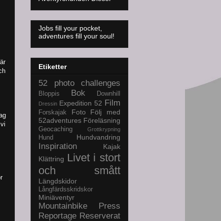
Jobs fill your pocket,
adventures fill your soul!
är
Etiketter
ch
52 photo challenges
Bok
Bloppis
Downhill
Film
Expedition 52
Dressin
Foto
Följ med
Forskajak
Jag
52adventures
Föreläsning
vi
Geocaching
Grottkrypning
Hundvandring
Hund
Inspiration
Kajak
Livet i stort
Klättring
och smått
r
Längdskidor
Långfärdsskridskor
Miniäventyr
Mountainbike
Press
Reportage
Reserverat