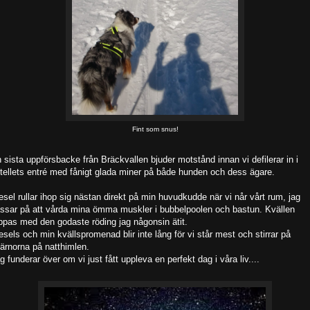
Fint som snus!
 sista uppförsbacke från Bräckvallen bjuder motstånd innan vi defilerar in i
tellets entré med fånigt glada miner på både hunden och dess ägare.
esel rullar ihop sig nästan direkt på min huvudkudde när vi når vårt rum, jag
ssar på att vårda mina ömma muskler i bubbelpoolen och bastun. Kvällen
ppas med den godaste röding jag någonsin ätit.
esels och min kvällspromenad blir inte lång för vi står mest och stirrar på
järnorna på natthimlen.
g funderar över om vi just fått uppleva en perfekt dag i våra liv....