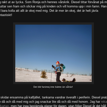
g rakt ut av lycka. Som Ronja och hennes vårskrik. Diesel tittar förvånat på m
uttar sen fram och slickar mig på kinden och vill komma upp i min famn. Han
ll bara kolla att allt är okej med mig. Det är mer än okej, det är helt jävla
ntastiskt!
Det blir fanimej inte bättre än såhär!
 skidar ensamma på kalfjället, tankarna vandrar överallt i periferin. Diesel prat
te då och då med mig och jag snackar lite då och då med honom. Jag har
reka
rkartan
, men har inga bestämda planer för dagen, utan följer Diesel åt det håll