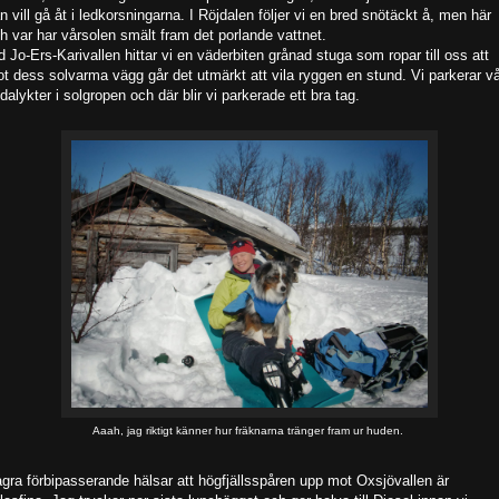
n vill gå åt i ledkorsningarna. I Röjdalen följer vi en bred snötäckt å, men här
h var har vårsolen smält fram det porlande vattnet.
d Jo-Ers-Karivallen hittar vi en väderbiten grånad stuga som ropar till oss att
t dess solvarma vägg går det utmärkt att vila ryggen en stund. Vi parkerar v
dalykter i solgropen och där blir vi parkerade ett bra tag.
Aaah, jag riktigt känner hur fräknarna tränger fram ur huden.
gra förbipasserande hälsar att högfjällsspåren upp mot Oxsjövallen är