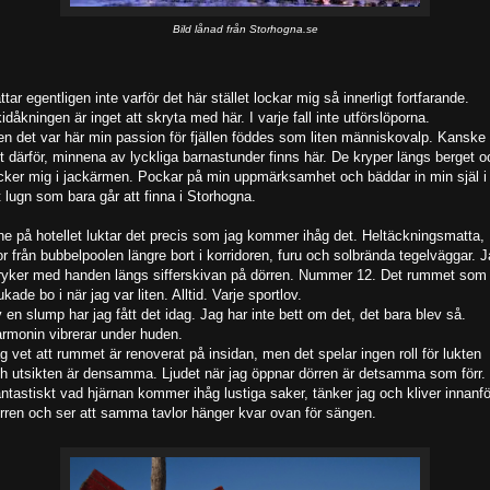
Bild lånad från Storhogna.se
ttar egentligen inte varför det här stället lockar mig så innerligt fortfarande.
idåkningen är inget att skryta med här. I varje fall inte utförslöporna.
n det var här min passion för fjällen föddes som liten människovalp. Kanske 
t därför, minnena av lyckliga barnastunder finns här. De kryper längs berget o
cker mig i jackärmen. Pockar på min uppmärksamhet och bäddar in min själ i
t lugn som bara går att finna i Storhogna.
ne på hotellet luktar det precis som jag kommer ihåg det. Heltäckningsmatta,
or från bubbelpoolen längre bort i korridoren, furu och solbrända tegelväggar. 
ryker med handen längs sifferskivan på dörren. Nummer 12. Det rummet som 
ukade bo i när jag var liten. Alltid. Varje sportlov.
 en slump har jag fått det idag. Jag har inte bett om det, det bara blev så.
rmonin vibrerar under huden.
g vet att rummet är renoverat på insidan, men det spelar ingen roll för lukten
h utsikten är densamma. Ljudet när jag öppnar dörren är detsamma som förr.
ntastiskt vad hjärnan kommer ihåg lustiga saker, tänker jag och kliver innanfö
rren och ser att samma tavlor hänger kvar ovan för sängen.