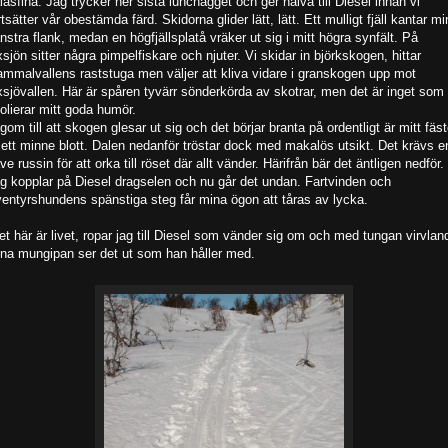
lasfina. Jag trycker ner sista lunchägget och ger halva till Diesel innan vi
rtsätter vår obestämda färd. Skidorna glider lätt, lätt. Ett mulligt fjäll kantar mi
nstra flank, medan en högfjällsplatå vräker ut sig i mitt högra synfält. På
sjön sitter några pimpelfiskare och njuter. Vi skidar in björkskogen, hittar
mmalvallens raststuga men väljer att kliva vidare i granskogen upp mot
sjövallen. Här är spåren tyvärr sönderkörda av skotrar, men det är inget som
olierar mitt goda humör.
gom till att skogen glesar ut sig och det börjar branta på ordentligt är mitt fäs
 ett minne blott. Dalen nedanför tröstar dock med makalös utsikt. Det krävs e
ve russin för att orka till röset där allt vänder. Härifrån bär det äntligen nedför.
g kopplar på Diesel dragselen och nu går det undan. Fartvinden och
entyrshundens spänstiga steg får mina ögon att tåras av lycka.
et här är livet, ropar jag till Diesel som vänder sig om och med tungan virvlan
ena mungipan ser det ut som han håller med.