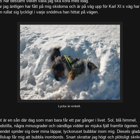
s har bestämt vilken valla jag ska köra med idag.
r jag äntligen har fått på mig skidorna och är på väg upp för Karl XI:s väg har
n rullat sig lyckligt i varje snödriva han hittat på vägen.
Lycka är enkelt.
t är en sån där dag som man bara får ett par gånger i livet. Sol, blå himmel,
ndstilla, några minusgrader och oändliga vidder av mjuka fjäll framför ögonen.
endet sprider sig över mina läppar, lyckoruset bubblar inom mig. Diesels glad
llskap får mig att bubbla inombords. Snart skrattar jag högt och plötsligt skrik